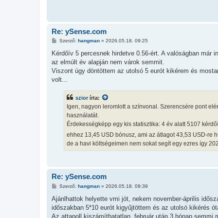
Re: ySense.com
H
Szerző:
hangman
»
2026.05.18. 09:25
o
z
Kérdőív 5 percesnek hirdetve 0.56-ért. A valóságban már indí
z
az elmúlt év alapján nem várok semmit.
á
s
Viszont úgy döntöttem az utolsó 5 eurót kikérem és mostant
z
volt...
ó
l
á
szior
írta:
s
Igen, nagyon leromlott a színvonal. Szerencsére pont elér
használatát.
Érdekességképp egy kis statisztika: 4 év alatt 5107 kérdő
ehhez 13,45 USD bónusz, ami az átlagot 43,53 USD-re hú
de a havi költségeimen nem sokat segít egy ezres így 20
Re: ySense.com
H
Szerző:
hangman
»
2026.05.18. 09:39
o
z
Ajánlhattok helyette vmi jót, nekem november-április idős
z
időszakban 5*10 eurót kigyűjtöttem és az utolsó kikérés ót
á
s
Az attapoll kiszámíthatatlan, február után 3 hónap semmi 