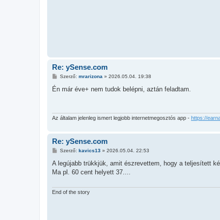
l
á
s
Re: ySense.com
H
Szerző:
mrarizona
»
2026.05.04. 19:38
o
z
Én már éve+ nem tudok belépni, aztán feladtam.
z
á
s
z
ó
Az általam jelenleg ismert legjobb internetmegosztós app -
https://earn
l
á
s
Re: ySense.com
H
Szerző:
kavics13
»
2026.05.04. 22:53
o
z
A legújabb trükkjük, amit észrevettem, hogy a teljesített ké
z
Ma pl. 60 cent helyett 37....
á
s
z
ó
End of the story
l
á
s