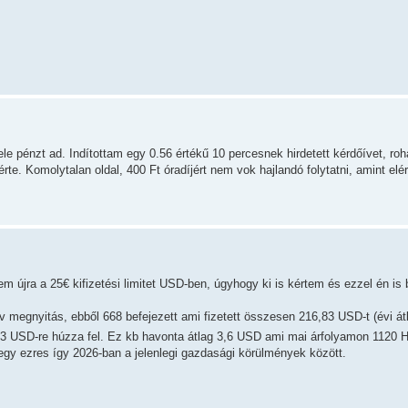
fele pénzt ad. Indítottam egy 0.56 értékű 10 percesnek hirdetett kérdőívet, ro
rte. Komolytalan oldal, 400 Ft óradíjért nem vok hajlandó folytatni, amint elé
em újra a 25€ kifizetési limitet USD-ben, úgyhogy ki is kértem és ezzel én is 
ív megnyitás, ebből 668 befejezett ami fizetett összesen 216,83 USD-t (évi á
53 USD-re húzza fel. Ez kb havonta átlag 3,6 USD ami mai árfolyamon 1120 
egy ezres így 2026-ban a jelenlegi gazdasági körülmények között.