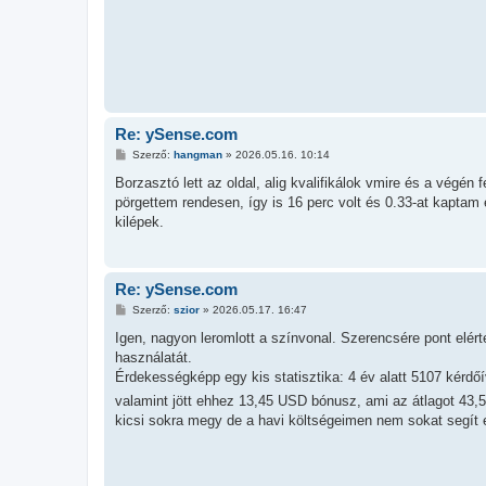
á
s
Re: ySense.com
H
Szerző:
hangman
»
2026.05.16. 10:14
o
z
Borzasztó lett az oldal, alig kvalifikálok vmire és a végén 
z
pörgettem rendesen, így is 16 perc volt és 0.33-at kaptam é
á
s
kilépek.
z
ó
l
á
s
Re: ySense.com
H
Szerző:
szior
»
2026.05.17. 16:47
o
z
Igen, nagyon leromlott a színvonal. Szerencsére pont elért
z
használatát.
á
s
Érdekességképp egy kis statisztika: 4 év alatt 5107 kérdő
z
valamint jött ehhez 13,45 USD bónusz, ami az átlagot 43,
ó
l
kicsi sokra megy de a havi költségeimen nem sokat segít 
á
s