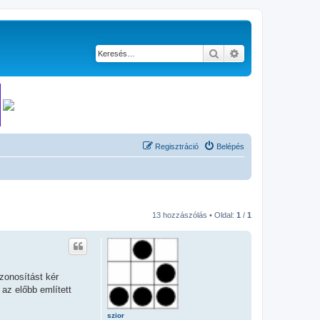
Keresés
Részletes keresés
Regisztráció
Belépés
13 hozzászólás • Oldal:
1
/
1
zonosítást kér
 az előbb említett
szior