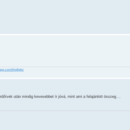
app.com/i/hq8glnr
rdőívek után mindig kevesebbet ír jóvá, mint ami a felajánlott összeg....