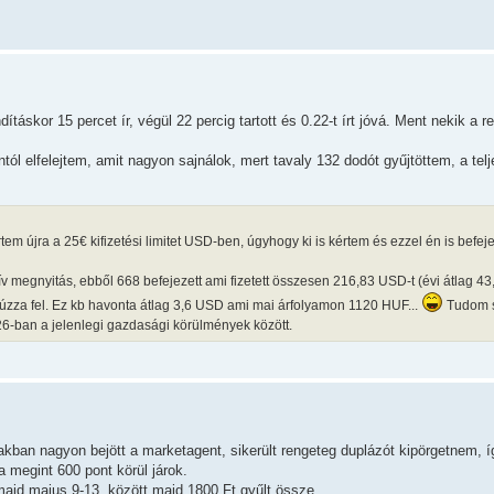
táskor 15 percet ír, végül 22 percig tartott és 0.22-t írt jóvá. Ment nekik a 
ól elfelejtem, amit nagyon sajnálok, mert tavaly 132 dodót gyűjtöttem, a tel
tem újra a 25€ kifizetési limitet USD-ben, úgyhogy ki is kértem és ezzel én is befej
ív megnyitás, ebből 668 befejezett ami fizetett összesen 216,83 USD-t (évi átlag 43
zza fel. Ez kb havonta átlag 3,6 USD ami mai árfolyamon 1120 HUF...
Tudom s
26-ban a jelenlegi gazdasági körülmények között.
zakban nagyon bejött a marketagent, sikerült rengeteg duplázót kipörgetnem, 
a megint 600 pont körül járok.
majd majus 9-13. között majd 1800 Ft gyűlt össze.