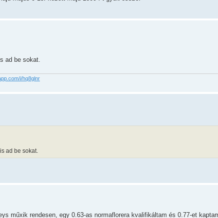
s ad be sokat.
app.com/i/hq8glnr
is ad be sokat.
ys műxik rendesen, egy 0.63-as normaflorera kvalifikáltam és 0.77-et kapta