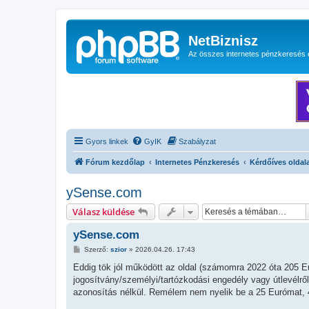
NetBiznisz
Az összes internetes pénzkeresés 
Gyors linkek
GyIK
Szabályzat
Fórum kezdőlap
Internetes Pénzkeresés
Kérdőíves oldal
ySense.com
Válasz küldése
ySense.com
H
Szerző:
szior
»
2026.04.26. 17:43
o
z
Eddig tök jól működött az oldal (számomra 2022 óta 205 E
z
jogosítvány/személyi/tartózkodási engedély vagy útlevélről
á
s
azonosítás nélkül. Remélem nem nyelik be a 25 Eurómat, 4 
z
ó