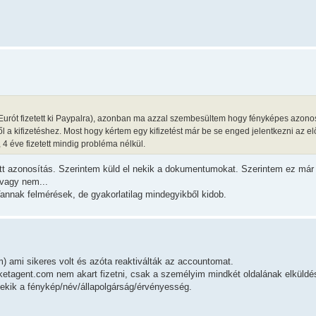
Eurót fizetett ki Paypalra), azonban ma azzal szembesültem hogy fényképes azonos
l a kifizetéshez. Most hogy kértem egy kifizetést már be se enged jelentkezni az el
4 éve fizetett mindig probléma nélkül.
ett azonosítás. Szerintem küld el nekik a dokumentumokat. Szerintem ez már 
 vagy nem...
annak felmérések, de gyakorlatilag mindegyikből kidob.
m) ami sikeres volt és azóta reaktiválták az accountomat.
arketagent.com nem akart fizetni, csak a személyim mindkét oldalának elküldé
ekik a fénykép/név/állapolgárság/érvényesség.