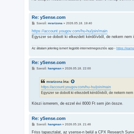
z
ó
l
á
s
Re: ySense.com
H
Szerző:
mrarizona
»
2026.05.18. 19:40
o
z
https://account.yougov.com/hu-hu/join/main
z
Egyszer se dobott ki elkezdett kérdőívből, de nekem nem i
á
s
z
ó
Az általam jelenleg ismert legjobb internetmegosztós app -
https://earn
l
á
s
Re: ySense.com
H
Szerző:
hangman
»
2026.05.18. 22:00
o
z
z
mrarizona
írta:
á
s
https://account.yougov.com/hu-hu/join/main
z
Egyszer se dobott ki elkezdett kérdőívből, de nekem nem 
ó
l
á
Köszi ismerem, de ezzel évi 8000 Ft sem jön össze.
s
Re: ySense.com
H
Szerző:
hangman
»
2026.05.19. 21:46
o
z
Friss tapasztalat, az ysense-n belül a CPX Research Surve