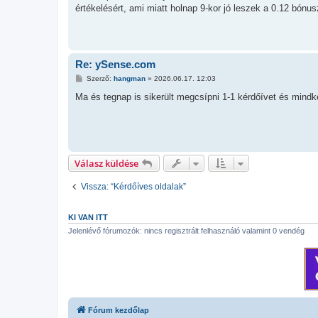
z
értékelésért, ami miatt holnap 9-kor jó leszek a 0.12 bónus
á
s
z
ó
l
á
s
Re: ySense.com
H
Szerző:
hangman
»
2026.06.17. 12:03
o
z
Ma és tegnap is sikerült megcsípni 1-1 kérdőívet és mind
z
á
s
z
ó
l
á
Válasz küldése
s
Vissza: “Kérdőíves oldalak”
KI VAN ITT
Jelenlévő fórumozók: nincs regisztrált felhasználó valamint 0 vendég
Fórum kezdőlap