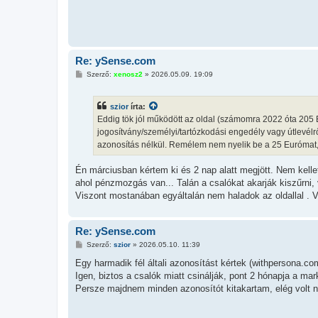
Re: ySense.com
H
Szerző:
xenosz2
»
2026.05.09. 19:09
o
z
z
szior
írta:
á
s
Eddig tök jól működött az oldal (számomra 2022 óta 205 
z
jogosítvány/személyi/tartózkodási engedély vagy útlevélrő
ó
l
azonosítás nélkül. Remélem nem nyelik be a 25 Eurómat, 
á
s
Én márciusban kértem ki és 2 nap alatt megjött. Nem kell
ahol pénzmozgás van... Talán a csalókat akarják kiszűrni,
Viszont mostanában egyáltalán nem haladok az oldallal . V
Re: ySense.com
H
Szerző:
szior
»
2026.05.10. 11:39
o
z
Egy harmadik fél általi azonosítást kértek (withpersona.co
z
Igen, biztos a csalók miatt csinálják, pont 2 hónapja a m
á
s
Persze majdnem minden azonosítót kitakartam, elég volt n
z
ó
l