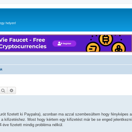
egy helyen!
ak
Keresés
Részletes keresés
urót fizetett ki Paypalra), azonban ma azzal szembesültem hogy fényképes a
 a kifizetéshez. Most hogy kértem egy kifizetést már be se enged jelentkezni
éve fizetett mindig probléma nélkül.