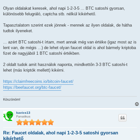
á
s
Olyan oldalakat keresek, ahol napi 1-2-3-5 ... BTC satoshi gyorsan,
z
különösebb felugráló, captcha stb. nélkül kikérhető.
ó
l
á
Tapasztalatom szerint ezek jönnek - mennek az ilyen oldalak, de hátha
s
tudtok ilyeneket.
... azért BTC satoshi-t írtam, mert annak még van értéke (igaz most az is
lent van, de mégis ...) de lehet olyan faucet oldal is ahol bármely kriptoba
fizet de nagyjából 1 BTC satoshi értékben.
2 oldalt tudok amit használok naponta, mindkettőn 3-3 BTC satoshi-t
lehet (más kriptók mellett) kikérni.
https://claimfreecoins.io/bitcoin-faucet/
https://beefaucet.org/btc-faucet/
Köszönöm!
kavics13
Fanatikus
Re: Faucet oldalak, ahol napi 1-2-3-5 satoshi gyorsan
kikérhető