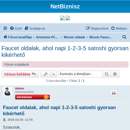
NetBiznisz
GyIK
Szabályzat
Regisztráció
Belépés
K
Fórum kezdőlap
Internetes Pénzkeresés
Bitcoin oldalak
Bitcoin Faucet oldalak
e
Faucet oldalak, ahol napi 1-2-3-5 satoshi gyorsan
r
kikérhető
e
Fórum szabályok
s
é
Keresés
Részlet
Válasz küldése
s
3 hozzászólás • Oldal:
1
/
1
Admin
Adminisztrátor
Faucet oldalak, ahol napi 1-2-3-5 satoshi gyorsan
kikérhető
H
2026.03.30. 11:55
o
z
Sziasztok,
z