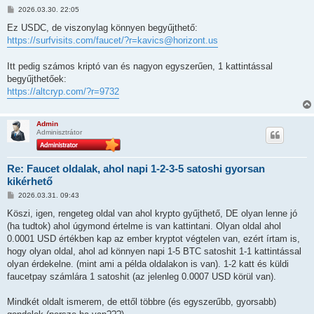
H
2026.03.30. 22:05
o
z
Ez USDC, de viszonylag könnyen begyűjthető:
z
https://surfvisits.com/faucet/?r=kavics@horizont.us
á
s
z
Itt pedig számos kriptó van és nagyon egyszerűen, 1 kattintással
ó
l
begyűjthetőek:
á
https://altcryp.com/?r=9732
s
Admin
Adminisztrátor
Re: Faucet oldalak, ahol napi 1-2-3-5 satoshi gyorsan
kikérhető
H
2026.03.31. 09:43
o
z
Köszi, igen, rengeteg oldal van ahol krypto gyűjthető, DE olyan lenne jó
z
(ha tudtok) ahol úgymond értelme is van kattintani. Olyan oldal ahol
á
s
0.0001 USD értékben kap az ember kryptot végtelen van, ezért írtam is,
z
hogy olyan oldal, ahol ad könnyen napi 1-5 BTC satoshit 1-1 kattintással
ó
l
olyan érdekelne. (mint ami a példa oldalakon is van). 1-2 katt és küldi
á
faucetpay számlára 1 satoshit (az jelenleg 0.0007 USD körül van).
s
Mindkét oldalt ismerem, de ettől többre (és egyszerűbb, gyorsabb)