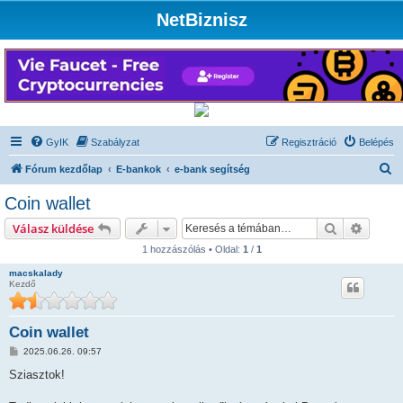
NetBiznisz
GyIK
Szabályzat
Regisztráció
Belépés
K
Fórum kezdőlap
E-bankok
e-bank segítség
e
Coin wallet
r
Keresés
Részlet
Válasz küldése
e
1 hozzászólás • Oldal:
1
/
1
s
macskalady
é
Kezdő
s
Coin wallet
H
2025.06.26. 09:57
o
z
Sziasztok!
z
á