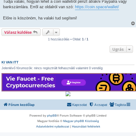
s
Tudja valaki, hogyan lehet a coin walletről pénzt átrakni Paypalra vagy
z
bankszámlára. Erről az oldalról van szó:
https://coin.space/wallet/
ó
l
á
Előre is köszönöm, ha valaki tud segíteni!
s
Válasz küldése
1 hozzászólás • Oldal:
1
/
1
Ugrás
KI VAN ITT
Jelenlévő fórumozók: nincs regisztrált felhasználó valamint 0 vendég
Fórum kezdőlap
Kapcsolat
A csapat
Taglista
Powered by
phpBB
® Forum Software © phpBB Limited
Magyar fordítás ©
Magyar phpBB Közösség
Adatvédelmi nyilatkozat
|
Használati feltételek