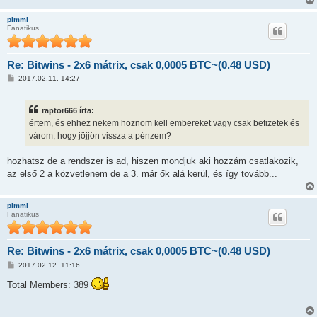
z
ó
pimmi
l
Fanatikus
á
s
Re: Bitwins - 2x6 mátrix, csak 0,0005 BTC~(0.48 USD)
H
2017.02.11. 14:27
o
z
z
raptor666 írta:
á
s
értem, és ehhez nekem hoznom kell embereket vagy csak befizetek és
z
várom, hogy jöjjön vissza a pénzem?
ó
l
á
hozhatsz de a rendszer is ad, hiszen mondjuk aki hozzám csatlakozik,
s
az első 2 a közvetlenem de a 3. már ők alá kerül, és így tovább...
pimmi
Fanatikus
Re: Bitwins - 2x6 mátrix, csak 0,0005 BTC~(0.48 USD)
H
2017.02.12. 11:16
o
z
Total Members: 389
z
á
s
z