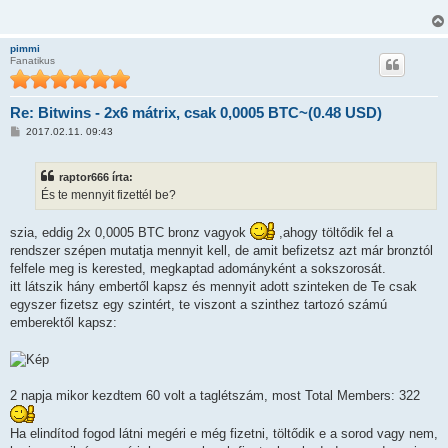
á
s
z
ó
pimmi
l
Fanatikus
á
s
Re: Bitwins - 2x6 mátrix, csak 0,0005 BTC~(0.48 USD)
H
2017.02.11. 09:43
o
z
z
raptor666 írta:
á
s
És te mennyit fizettél be?
z
ó
l
szia, eddig 2x 0,0005 BTC bronz vagyok
,ahogy töltődik fel a
á
rendszer szépen mutatja mennyit kell, de amit befizetsz azt már bronztól
s
felfele meg is kerested, megkaptad adományként a sokszorosát.
itt látszik hány embertől kapsz és mennyit adott szinteken de Te csak
egyszer fizetsz egy szintért, te viszont a szinthez tartozó számú
emberektől kapsz:
2 napja mikor kezdtem 60 volt a taglétszám, most Total Members: 322
Ha elindítod fogod látni megéri e még fizetni, töltődik e a sorod vagy nem,