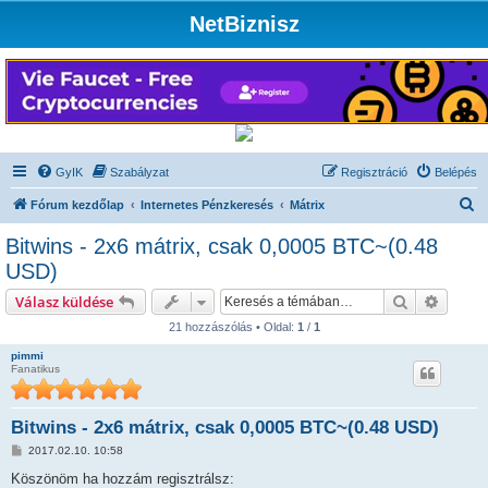
NetBiznisz
GyIK
Szabályzat
Regisztráció
Belépés
K
Fórum kezdőlap
Internetes Pénzkeresés
Mátrix
e
Bitwins - 2x6 mátrix, csak 0,0005 BTC~(0.48
r
USD)
e
Keresés
Részlet
Válasz küldése
s
21 hozzászólás • Oldal:
1
/
1
é
pimmi
s
Fanatikus
Bitwins - 2x6 mátrix, csak 0,0005 BTC~(0.48 USD)
H
2017.02.10. 10:58
o
z
Köszönöm ha hozzám regisztrálsz: