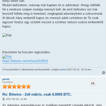
ennyi infóm van.
Miután befizettem, másnap már kaptam én is adományt. Ahogy töltődik
fel a rendszer szépen mutatja mennyit kell, de amit befizetsz azt már
bronztól felfele meg is kerested, megkaptad adományként a sokszorosát.
itt látszik hány embertől kapsz és mennyit adott szinteken de Te csak
egyszer fizetsz egy szintért viszont a szinthez tartozó számú emberektől
kapsz:
Köszönöm ha hozzám regisztrálsz:
https://bitwins.net/ref/ea12428f10
A hozzászólást 2 alkalommal szerkesztették, utoljára
pimmi
2017.02.11. 10:11-kor.
pimmi
Fanatikus
Re: Bitwins - 2x6 mátrix, csak 0,0005 BTC.
H
2017.02.10. 11:40
o
z
Az adomány automatikusan az irodában megadott címedre érkezik, nem