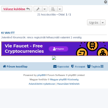
s
z
ó
Válasz küldése
l
á
21 hozzászólás • Oldal:
1
/
1
s
Ugrás
KI VAN ITT
Jelenlévő fórumozók: nincs regisztrált felhasználó valamint 1 vendég
Fórum kezdőlap
Kapcsolat
A csapat
Taglista
Powered by
phpBB
® Forum Software © phpBB Limited
Magyar fordítás ©
Magyar phpBB Közösség
Adatvédelmi nyilatkozat
|
Használati feltételek