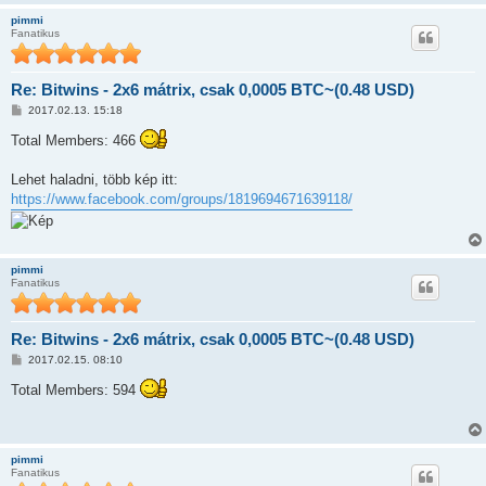
ó
pimmi
l
Fanatikus
á
s
Re: Bitwins - 2x6 mátrix, csak 0,0005 BTC~(0.48 USD)
H
2017.02.13. 15:18
o
z
Total Members: 466
z
á
s
Lehet haladni, több kép itt:
z
https://www.facebook.com/groups/1819694671639118/
ó
l
á
s
pimmi
Fanatikus
Re: Bitwins - 2x6 mátrix, csak 0,0005 BTC~(0.48 USD)
H
2017.02.15. 08:10
o
z
Total Members: 594
z
á
s
z
ó
pimmi
l
Fanatikus
á