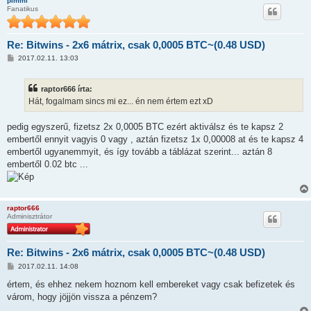
pimmi
l
Fanatikus
á
s
Re: Bitwins - 2x6 mátrix, csak 0,0005 BTC~(0.48 USD)
H
2017.02.11. 13:03
o
z
z
raptor666 írta:
á
s
Hát, fogalmam sincs mi ez... én nem értem ezt xD
z
ó
l
pedig egyszerű, fizetsz 2x 0,0005 BTC ezért aktiválsz és te kapsz 2
á
embertől ennyit vagyis 0 vagy , aztán fizetsz 1x 0,00008 at és te kapsz 4
s
embertől ugyanemmyit, és így tovább a táblázat szerint... aztán 8
embertől 0.02 btc ...
raptor666
Adminisztrátor
Re: Bitwins - 2x6 mátrix, csak 0,0005 BTC~(0.48 USD)
H
2017.02.11. 14:08
o
z
értem, és ehhez nekem hoznom kell embereket vagy csak befizetek és
z
várom, hogy jöjjön vissza a pénzem?
á
s