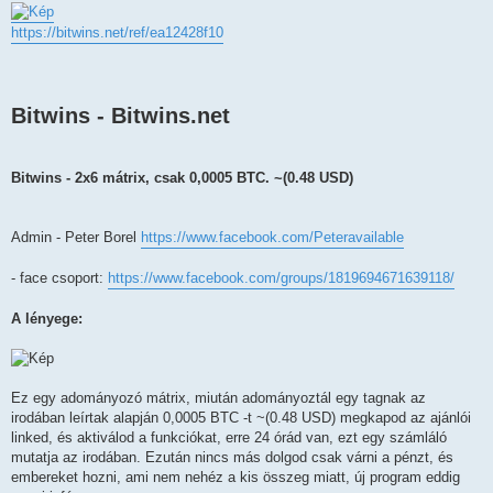
z
á
s
https://bitwins.net/ref/ea12428f10
z
ó
l
á
s
Bitwins - Bitwins.net
Bitwins - 2x6 mátrix, csak 0,0005 BTC. ~(0.48 USD)
Admin - Peter Borel
https://www.facebook.com/Peteravailable
- face csoport:
https://www.facebook.com/groups/1819694671639118/
A lényege:
Ez egy adományozó mátrix, miután adományoztál egy tagnak az
irodában leírtak alapján 0,0005 BTC -t ~(0.48 USD) megkapod az ajánlói
linked, és aktiválod a funkciókat, erre 24 órád van, ezt egy számláló
mutatja az irodában. Ezután nincs más dolgod csak várni a pénzt, és
embereket hozni, ami nem nehéz a kis összeg miatt, új program eddig