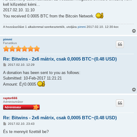
z
kell kifizetést kérni...
á
s
2017.02.10. 11:10
z
You received 0.0005 BTC from the Bitcoin Network.
ó
l
á
A hozzászólást 1 alkalommal szerkesztették, utoljára
pimmi
2017.02.10. 12:30-kor.
s
pimmi
Fanatikus
Re: Bitwins - 2x6 mátrix, csak 0,0005 BTC~(0.48 USD)
H
2017.02.10. 12:29
o
z
A donation has been sent to you as follows:
z
Submitted: 10-Feb-2017 11:21:21
á
s
Amount: Éƒ0.0005
z
ó
l
á
raptor666
s
Adminisztrátor
Re: Bitwins - 2x6 mátrix, csak 0,0005 BTC~(0.48 USD)
H
2017.02.10. 23:43
o
z
És te mennyit fizettél be?
z