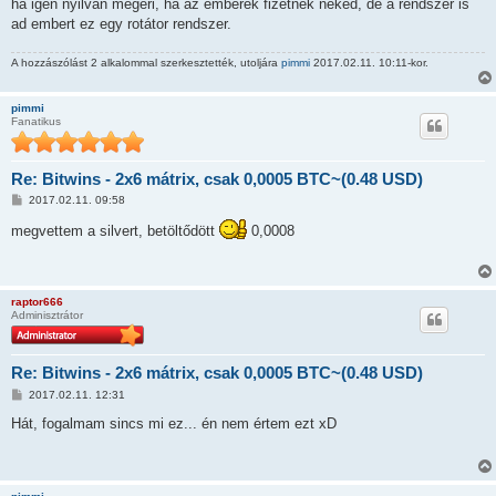
ha igen nyilván megéri, ha az emberek fizetnek neked, de a rendszer is
ad embert ez egy rotátor rendszer.
A hozzászólást 2 alkalommal szerkesztették, utoljára
pimmi
2017.02.11. 10:11-kor.
pimmi
Fanatikus
Re: Bitwins - 2x6 mátrix, csak 0,0005 BTC~(0.48 USD)
H
2017.02.11. 09:58
o
z
megvettem a silvert, betöltődött
0,0008
z
á
s
z
ó
raptor666
l
Adminisztrátor
á
s
Re: Bitwins - 2x6 mátrix, csak 0,0005 BTC~(0.48 USD)
H
2017.02.11. 12:31
o
z
Hát, fogalmam sincs mi ez... én nem értem ezt xD
z
á
s
z
ó