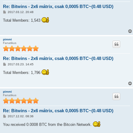
Re: Bitwins - 2x6 mátrix, csak 0,0005 BTC~(0.48 USD)
H
2017.03.12. 20:48
o
z
Total Members: 1,543
z
á
s
z
ó
pimmi
l
Fanatikus
á
s
Re: Bitwins - 2x6 mátrix, csak 0,0005 BTC~(0.48 USD)
H
2017.03.23. 14:45
o
z
Total Members: 1,796
z
á
s
z
ó
pimmi
l
Fanatikus
á
s
Re: Bitwins - 2x6 mátrix, csak 0,0005 BTC~(0.48 USD)
H
2017.12.02. 08:36
o
z
You received 0.0008 BTC from the Bitcoin Network.
z
á