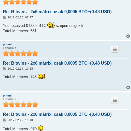
s
Re: Bitwins - 2x6 mátrix, csak 0,0005 BTC~(0.48 USD)
H
2017.02.16. 07:47
o
z
You received 0.0008 BTC
szépen dolgozik...
z
Total Members: 681
á
s
z
ó
pimmi
l
Fanatikus
á
s
Re: Bitwins - 2x6 mátrix, csak 0,0005 BTC~(0.48 USD)
H
2017.02.17. 10:25
o
z
Total Members: 743
z
á
s
z
ó
pimmi
l
Fanatikus
á
s
Re: Bitwins - 2x6 mátrix, csak 0,0005 BTC~(0.48 USD)
H
2017.02.22. 15:18
o
z
Total Members: 970
z