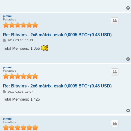
á
s
z
ó
pimmi
l
Fanatikus
á
s
Re: Bitwins - 2x6 mátrix, csak 0,0005 BTC~(0.48 USD)
H
2017.03.06. 13:13
o
z
Total Members: 1,356
z
á
s
z
ó
pimmi
l
Fanatikus
á
s
Re: Bitwins - 2x6 mátrix, csak 0,0005 BTC~(0.48 USD)
H
2017.03.08. 19:07
o
z
Total Members: 1,426
z
á
s
z
ó
pimmi
l
Fanatikus
á
s