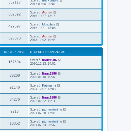
Szerző:
mark3balint
362117
2017.09.06. 20:01
Szerző:
Admin
302392
2016.10.27. 18:14
Szerző:
Musztafa
429597
2016.10.21. 13:08
Szerző:
Admin
326070
2013.12.02. 10:44
MEGTEKINTVE
UTOLSÓ HOZZÁSZÓLÁS
Szerző:
linux1986
157604
2020.12.13. 14:02
Szerző:
linux1986
33268
2026.01.10. 10:37
Szerző:
Katimama
91146
2024.12.07. 13:03
Szerző:
linux1986
34276
2022.02.22. 16:11
Szerző:
ptcmonitorinfo
9213
2021.07.28. 17:41
Szerző:
ptcmonitorinfo
18352
2021.07.24. 05:37