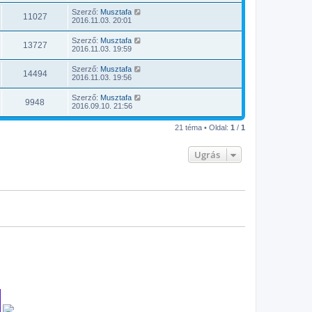
Szerző:
Musztafa
11027
2016.11.03. 20:01
Szerző:
Musztafa
13727
2016.11.03. 19:59
Szerző:
Musztafa
14494
2016.11.03. 19:56
Szerző:
Musztafa
9948
2016.09.10. 21:56
21 téma • Oldal:
1
/
1
Ugrás