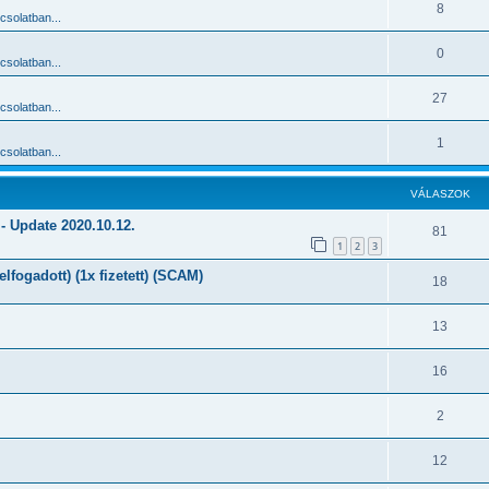
8
solatban...
0
solatban...
27
solatban...
1
solatban...
VÁLASZOK
/ - Update 2020.10.12.
81
1
2
3
lfogadott) (1x fizetett) (SCAM)
18
13
16
2
12