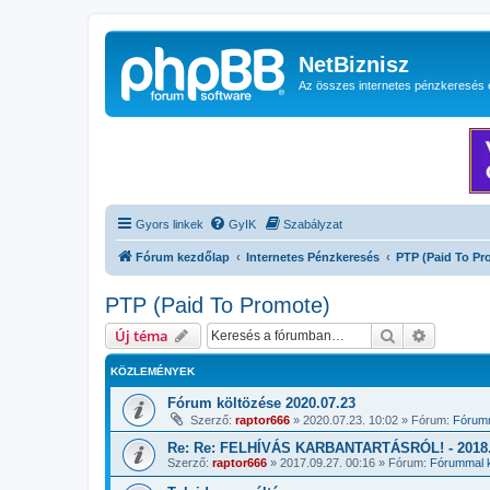
NetBiznisz
Az összes internetes pénzkeresés 
Gyors linkek
GyIK
Szabályzat
Fórum kezdőlap
Internetes Pénzkeresés
PTP (Paid To Pr
PTP (Paid To Promote)
Keresés
Részletes
Új téma
KÖZLEMÉNYEK
Fórum költözése 2020.07.23
Szerző:
raptor666
»
2020.07.23. 10:02
» Fórum:
Fórumm
Re: Re: FELHÍVÁS KARBANTARTÁSRÓL! - 2018.1
Szerző:
raptor666
»
2017.09.27. 00:16
» Fórum:
Fórummal k