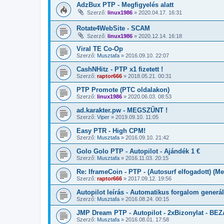
AdzBux PTP - Megfigyelés alatt
Szerző:
linux1986
»
2020.04.17. 16:31
Rotate4WebSite - SCAM
Szerző:
linux1986
»
2020.12.14. 16:18
Viral TE Co-Op
Szerző:
Musztafa
»
2016.09.10. 22:07
CashNHitz - PTP x1 fizetett !
Szerző:
raptor666
»
2018.05.21. 00:31
PTP Promote (PTC oldalakon)
Szerző:
linux1986
»
2020.06.03. 08:53
ad.karakter.pw - MEGSZŰNT !
Szerző:
Viper
»
2019.09.10. 11:05
Easy PTR - High CPM!
Szerző:
Musztafa
»
2016.09.10. 21:42
Golo Golo PTP - Autopilot - Ajándék 1 €
Szerző:
Musztafa
»
2016.11.03. 20:15
Re: IframeCoin - PTP - (Autosurf elfogadott) (M
Szerző:
raptor666
»
2017.09.12. 19:56
Autopilot leírás - Automatikus forgalom generá
Szerző:
Musztafa
»
2016.08.24. 00:15
JMP Dream PTP - Autopilot - 2xBizonylat - BE
Szerző:
Musztafa
»
2016.08.01. 17:58