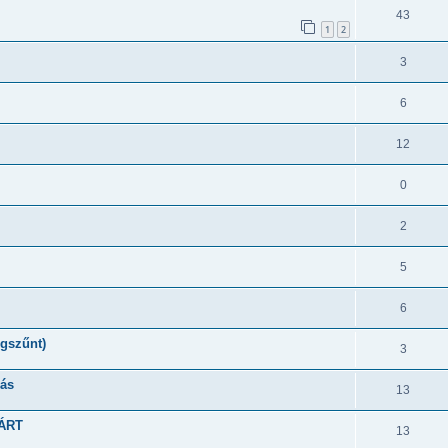
43
1
2
3
6
12
0
2
5
6
egszűnt)
3
lás
13
ZÁRT
13