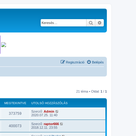
Keresés
Részletes keresés
Regisztráció
Belépés
21 téma • Oldal:
1
/
1
MEGTEKINTVE
UTOLSÓ HOZZÁSZÓLÁS
Szerző:
Admin
373759
2020.07.25. 11:40
Szerző:
raptor666
400073
2018.12.11. 23:55