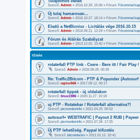
Tulajdonos váltás
Szerző:
Admin
»
2016.10.29. 15:06
» Fórum:
Fórummal kapc
Új tulaj hamarosan...
Szerző:
Admin
»
2016.10.27. 18:14
» Fórum:
Fórummal kapc
Eladó a NetBiznisz - Licitálás vége 2016.10.15
Szerző:
Admin
»
2016.09.21. 12:29
» Fórum:
Fórummal kapc
Fórum és Aláírás Szabályzat
Szerző:
Admin
»
2013.12.02. 10:42
» Fórum:
Fórummal kapc
TÉMÁK
rotate4all PTP link - Csere - Bere itt / Fair Play 
Szerző:
Admin
»
2020.08.28. 00:30
Re: Traffic2Bitcoin - PTP & Popunder (Autosurf e
Szerző:
raptor666
»
2017.09.12. 00:17
rotate4all tippek - új oldalakon
Szerző:
linux1986
»
2020.11.27. 10:18
uj PTP - Rotatebar / Rotate4all alternativa?!
Szerző:
ptcmonitorinfo
»
2021.04.25. 09:52
autosurf+ WEBTRAFIC | Payout 2 RUB | Payeer
Szerző:
ptcmonitorinfo
»
2021.07.28. 17:25
Új PTP lehetőség. Paypal kifizetés
Szerző:
bitcoinlacko
»
2021.02.12. 20:41