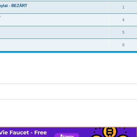
nylat - BEZÁRT
1
T
4
5
0