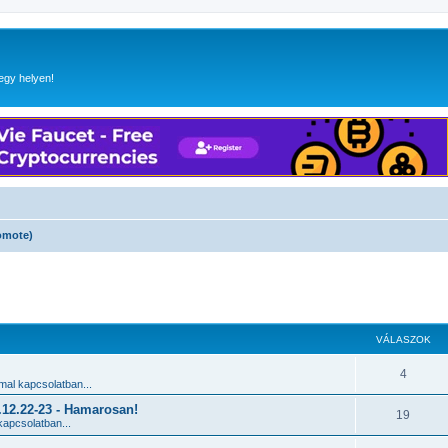
egy helyen!
omote)
 keresés
VÁLASZOK
4
al kapcsolatban...
2.22-23 - Hamarosan!
19
apcsolatban...