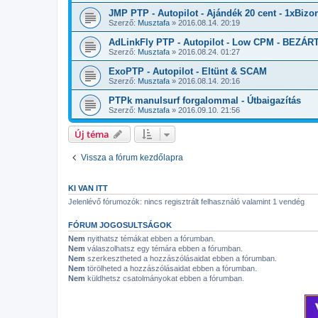
JMP PTP - Autopilot - Ajándék 20 cent - 1xBizo
Szerző:
Musztafa
»
2016.08.14. 20:19
AdLinkFly PTP - Autopilot - Low CPM - BEZÁR
Szerző:
Musztafa
»
2016.08.24. 01:27
ExoPTP - Autopilot - Eltünt & SCAM
Szerző:
Musztafa
»
2016.08.14. 20:16
PTPk manulsurf forgalommal - Útbaigazítás
Szerző:
Musztafa
»
2016.09.10. 21:56
Új téma
Vissza a fórum kezdőlapra
KI VAN ITT
Jelenlévő fórumozók: nincs regisztrált felhasználó valamint 1 vendég
FÓRUM JOGOSULTSÁGOK
Nem
nyithatsz témákat ebben a fórumban.
Nem
válaszolhatsz egy témára ebben a fórumban.
Nem
szerkesztheted a hozzászólásaidat ebben a fórumban.
Nem
törölheted a hozzászólásaidat ebben a fórumban.
Nem
küldhetsz csatolmányokat ebben a fórumban.