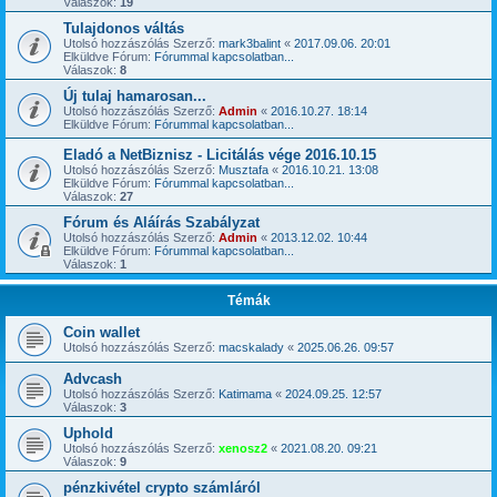
Válaszok:
19
Tulajdonos váltás
Utolsó hozzászólás Szerző:
mark3balint
«
2017.09.06. 20:01
Elküldve Fórum:
Fórummal kapcsolatban...
Válaszok:
8
Új tulaj hamarosan...
Utolsó hozzászólás Szerző:
Admin
«
2016.10.27. 18:14
Elküldve Fórum:
Fórummal kapcsolatban...
Eladó a NetBiznisz - Licitálás vége 2016.10.15
Utolsó hozzászólás Szerző:
Musztafa
«
2016.10.21. 13:08
Elküldve Fórum:
Fórummal kapcsolatban...
Válaszok:
27
Fórum és Aláírás Szabályzat
Utolsó hozzászólás Szerző:
Admin
«
2013.12.02. 10:44
Elküldve Fórum:
Fórummal kapcsolatban...
Válaszok:
1
Témák
Coin wallet
Utolsó hozzászólás Szerző:
macskalady
«
2025.06.26. 09:57
Advcash
Utolsó hozzászólás Szerző:
Katimama
«
2024.09.25. 12:57
Válaszok:
3
Uphold
Utolsó hozzászólás Szerző:
xenosz2
«
2021.08.20. 09:21
Válaszok:
9
pénzkivétel crypto számláról