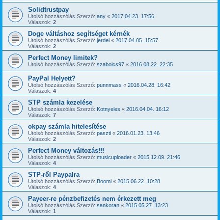
Solidtrustpay
Utolsó hozzászólás Szerző:
any
«
2017.04.23. 17:56
Válaszok:
2
Doge váltáshoz segítséget kérnék
Utolsó hozzászólás Szerző:
jerdei
«
2017.04.05. 15:57
Válaszok:
2
Perfect Money limitek?
Utolsó hozzászólás Szerző:
szabolcs97
«
2016.08.22. 22:35
PayPal Helyett?
Utolsó hozzászólás Szerző:
punnmass
«
2016.04.28. 16:42
Válaszok:
4
STP számla kezelése
Utolsó hozzászólás Szerző:
Kotnyeles
«
2016.04.04. 16:12
Válaszok:
7
okpay számla hitelesítése
Utolsó hozzászólás Szerző:
paszti
«
2016.01.23. 13:46
Válaszok:
2
Perfect Money változás!!!
Utolsó hozzászólás Szerző:
musicuploader
«
2015.12.09. 21:46
Válaszok:
4
STP-ről Paypalra
Utolsó hozzászólás Szerző:
Boomi
«
2015.06.22. 10:28
Válaszok:
4
Payeer-re pénzbefizetés nem érkezett meg
Utolsó hozzászólás Szerző:
sankoran
«
2015.05.27. 13:23
Válaszok:
1