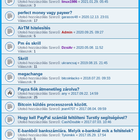
Utolsó hozzászólás Szerző:
linux1986
«
2021.01.29. 05:45
Válaszok:
3
perfect money vagy payeer?
Utolsó hozzászólás Szerző:
garasos48
«
2020.12.13. 23:01
Válaszok:
17
AirTM hitelesítés
Utolsó hozzászólás Szerző:
Admin
«
2020.09.25. 09:27
Válaszok:
5
Pm és skrill
Utolsó hozzászólás Szerző:
DzsiAr
«
2020.05.08. 11:52
Válaszok:
1
Skrill
Utolsó hozzászólás Szerző:
ukrancsaj
«
2019.08.15. 21:45
Válaszok:
11
megachange
Utolsó hozzászólás Szerző:
bitcoinlacko
«
2018.07.20. 09:33
Válaszok:
9
Payza fiók átmenetileg zárolva?
Utolsó hozzászólás Szerző:
any
«
2017.09.22. 14:59
Válaszok:
25
Bitcoin küldés processzorok között.
Utolsó hozzászólás Szerző:
jean4707
«
2017.08.04. 09:59
Hogy kell PayPal számlát feltölteni Turstly segítségével?
Utolsó hozzászólás Szerző:
CashDouble
«
2017.07.03. 10:46
E-bankból bankszámlára. Melyik e-banknál mik a feltételek?
Utolsó hozzászólás Szerző:
Tykimikk
«
2017.05.29. 17:54
Válaszok:
5