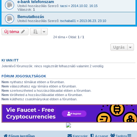
e-bank telefonszam
Utolsó hozzászólás Szerző:
tacsi
«
2014.10.02. 16:15
Válaszok:
1
Bemutatkozás
Utolsó hozzászólás Szerző:
tschaba01
«
2013.06.23. 23:10
Új téma
24 téma • Oldal:
1
/
1
Ugrás
KI VAN ITT
Jelenlévő fórumozók: nincs regisztrált felhasználó valamint 2 vendég
FÓRUM JOGOSULTSÁGOK
Nem
nyithatsz témákat ebben a fórumban.
Nem
válaszolhatsz egy témára ebben a fórumban.
Nem
szerkesztheted a hozzászólásaidat ebben a fórumban.
Nem
törölheted a hozzászólásaidat ebben a fórumban.
Nem
küldhetsz csatolmányokat ebben a fórumban.
Fórum kezdőlap
Kapcsolat
A csapat
Taglista