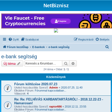
NetBiznisz
GyIK
Szabályzat
Regisztráció
Belépés
K
Fórum kezdőlap
E-bankok
e-bank segítség
e
e-bank segítség
r
Keresés
Részletes keresés
Új téma
e
24 téma • Oldal:
1
/
1
s
Közlemények
é
s
Fórum költözése 2020.07.23
Utolsó hozzászólás Szerző:
Admin
«
2020.07.25. 11:40
Elküldve Fórum:
Fórummal kapcsolatban...
Válaszok:
4
Re: Re: FELHÍVÁS KARBANTARTÁSRÓL! - 2018.12.22-23 -
Hamarosan!
Utolsó hozzászólás Szerző:
raptor666
«
2018.12.11. 23:55
Elküldve Fórum:
Fórummal kapcsolatban...