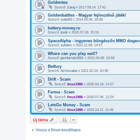
Goldentea
Szerző:
Zaraj
»
2017.09.14. 17:42
Goldenbattles - Magyar fejlesztésű játék!
Szerző:
sotet93
»
2014.09.06. 20:08
battery-money.ru
Szerző:
jostir
»
2020.07.26. 15:16
SpaceAlpha - ingyenes böngészős MMO dogeco
Szerző:
suhanc
»
2021.11.08. 14:57
Where can you play well?
Szerző:
jackfarrah1991
»
2021.06.08. 10:59
Betfury
Szerző:
forrocsaba
»
2021.02.19. 20:38
Drift - Scam
Szerző:
linux1986
»
2020.04.18. 14:07
Ferma - Scam
Szerző:
linux1986
»
2020.07.06. 12:24
LetsGo Money - Scam
Szerző:
linux1986
»
2020.10.21. 11:46
Új téma
Vissza a fórum kezdőlapra