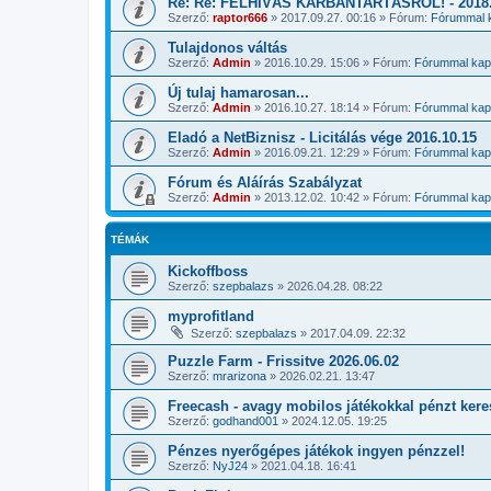
Re: Re: FELHÍVÁS KARBANTARTÁSRÓL! - 2018.1
Szerző:
raptor666
»
2017.09.27. 00:16
» Fórum:
Fórummal k
Tulajdonos váltás
Szerző:
Admin
»
2016.10.29. 15:06
» Fórum:
Fórummal kapc
Új tulaj hamarosan...
Szerző:
Admin
»
2016.10.27. 18:14
» Fórum:
Fórummal kapc
Eladó a NetBiznisz - Licitálás vége 2016.10.15
Szerző:
Admin
»
2016.09.21. 12:29
» Fórum:
Fórummal kapc
Fórum és Aláírás Szabályzat
Szerző:
Admin
»
2013.12.02. 10:42
» Fórum:
Fórummal kapc
TÉMÁK
Kickoffboss
Szerző:
szepbalazs
»
2026.04.28. 08:22
myprofitland
Szerző:
szepbalazs
»
2017.04.09. 22:32
Puzzle Farm - Frissitve 2026.06.02
Szerző:
mrarizona
»
2026.02.21. 13:47
Freecash - avagy mobilos játékokkal pénzt kere
Szerző:
godhand001
»
2024.12.05. 19:25
Pénzes nyerőgépes játékok ingyen pénzzel!
Szerző:
NyJ24
»
2021.04.18. 16:41