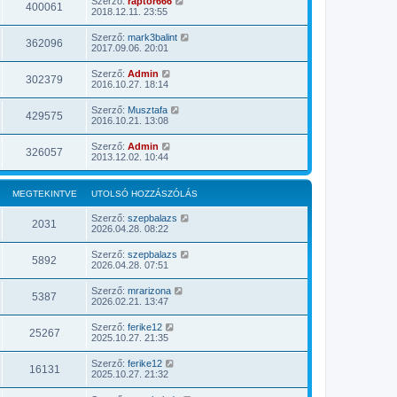
Szerző:
raptor666
400061
2018.12.11. 23:55
Szerző:
mark3balint
362096
2017.09.06. 20:01
Szerző:
Admin
302379
2016.10.27. 18:14
Szerző:
Musztafa
429575
2016.10.21. 13:08
Szerző:
Admin
326057
2013.12.02. 10:44
MEGTEKINTVE
UTOLSÓ HOZZÁSZÓLÁS
Szerző:
szepbalazs
2031
2026.04.28. 08:22
Szerző:
szepbalazs
5892
2026.04.28. 07:51
Szerző:
mrarizona
5387
2026.02.21. 13:47
Szerző:
ferike12
25267
2025.10.27. 21:35
Szerző:
ferike12
16131
2025.10.27. 21:32