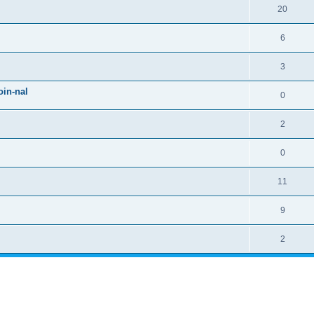
20
6
3
in-nal
0
2
0
11
9
2