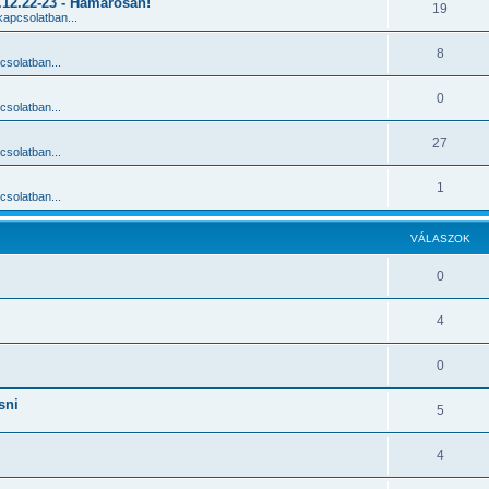
2.22-23 - Hamarosan!
19
apcsolatban...
8
solatban...
0
solatban...
27
solatban...
1
solatban...
VÁLASZOK
0
4
0
sni
5
4