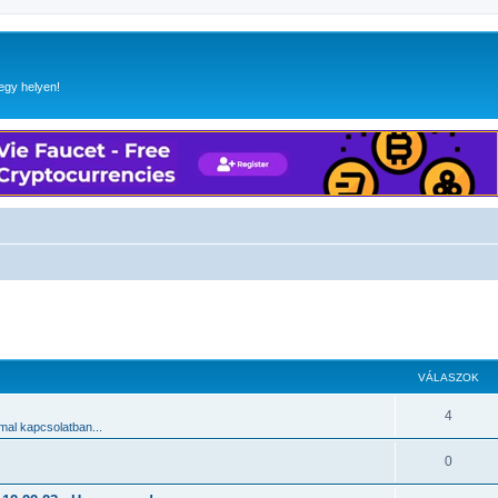
egy helyen!
 keresés
VÁLASZOK
4
al kapcsolatban...
0