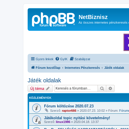
NetBiznisz
Az összes internetes pénzkeresés 
Gyors linkek
GyIK
Szabályzat
Fórum kezdőlap
Internetes Pénzkeresés
Játék oldalak
Játék oldalak
Keresés
Részletes
Új téma
KÖZLEMÉNYEK
Fórum költözése 2020.07.23
Szerző:
raptor666
»
2020.07.23. 10:02
» Fórum:
Fórumm
Játékoldal topic nyitási követelmény!
Szerző:
linux1986
»
2020.04.18. 13:37