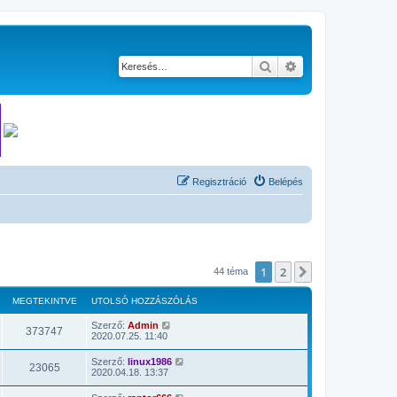
Keresés
Részletes keresés
Regisztráció
Belépés
1
2
Következő
44 téma
MEGTEKINTVE
UTOLSÓ HOZZÁSZÓLÁS
Szerző:
Admin
373747
2020.07.25. 11:40
Szerző:
linux1986
23065
2020.04.18. 13:37