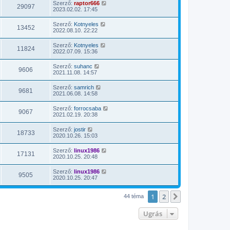
Szerző:
raptor666
29097
2023.02.02. 17:45
Szerző:
Kotnyeles
13452
2022.08.10. 22:22
Szerző:
Kotnyeles
11824
2022.07.09. 15:36
Szerző:
suhanc
9606
2021.11.08. 14:57
Szerző:
samrich
9681
2021.06.08. 14:58
Szerző:
forrocsaba
9067
2021.02.19. 20:38
Szerző:
jostir
18733
2020.10.26. 15:03
Szerző:
linux1986
17131
2020.10.25. 20:48
Szerző:
linux1986
9505
2020.10.25. 20:47
1
2
Következő
44 téma
Ugrás