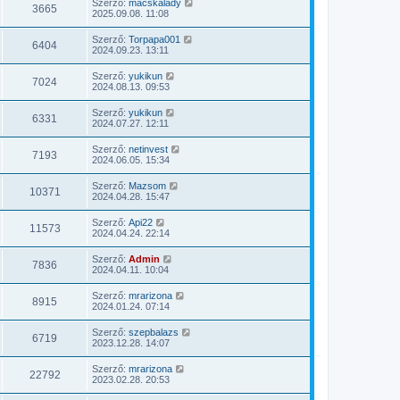
Szerző:
macskalady
3665
2025.09.08. 11:08
Szerző:
Torpapa001
6404
2024.09.23. 13:11
Szerző:
yukikun
7024
2024.08.13. 09:53
Szerző:
yukikun
6331
2024.07.27. 12:11
Szerző:
netinvest
7193
2024.06.05. 15:34
Szerző:
Mazsom
10371
2024.04.28. 15:47
Szerző:
Api22
11573
2024.04.24. 22:14
Szerző:
Admin
7836
2024.04.11. 10:04
Szerző:
mrarizona
8915
2024.01.24. 07:14
Szerző:
szepbalazs
6719
2023.12.28. 14:07
Szerző:
mrarizona
22792
2023.02.28. 20:53