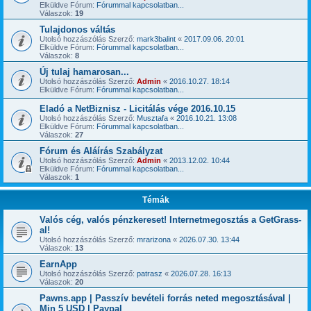
Elküldve Fórum:
Fórummal kapcsolatban...
Válaszok:
19
Tulajdonos váltás
Utolsó hozzászólás Szerző:
mark3balint
«
2017.09.06. 20:01
Elküldve Fórum:
Fórummal kapcsolatban...
Válaszok:
8
Új tulaj hamarosan...
Utolsó hozzászólás Szerző:
Admin
«
2016.10.27. 18:14
Elküldve Fórum:
Fórummal kapcsolatban...
Eladó a NetBiznisz - Licitálás vége 2016.10.15
Utolsó hozzászólás Szerző:
Musztafa
«
2016.10.21. 13:08
Elküldve Fórum:
Fórummal kapcsolatban...
Válaszok:
27
Fórum és Aláírás Szabályzat
Utolsó hozzászólás Szerző:
Admin
«
2013.12.02. 10:44
Elküldve Fórum:
Fórummal kapcsolatban...
Válaszok:
1
Témák
Valós cég, valós pénzkereset! Internetmegosztás a GetGrass-
al!
Utolsó hozzászólás Szerző:
mrarizona
«
2026.07.30. 13:44
Válaszok:
13
EarnApp
Utolsó hozzászólás Szerző:
patrasz
«
2026.07.28. 16:13
Válaszok:
20
Pawns.app | Passzív bevételi forrás neted megosztásával |
Min 5 USD | Paypal