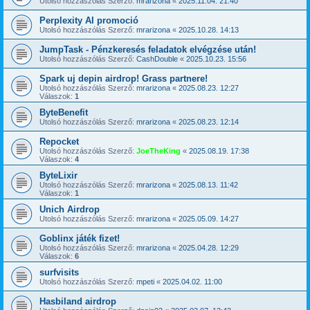
Utolsó hozzászólás Szerző:
mrarizona
«
2025.11.04. 21:40
Perplexity AI promoció
Utolsó hozzászólás Szerző:
mrarizona
«
2025.10.28. 14:13
JumpTask - Pénzkeresés feladatok elvégzése után!
Utolsó hozzászólás Szerző:
CashDouble
«
2025.10.23. 15:56
Spark uj depin airdrop! Grass partnere!
Utolsó hozzászólás Szerző:
mrarizona
«
2025.08.23. 12:27
Válaszok:
1
ByteBenefit
Utolsó hozzászólás Szerző:
mrarizona
«
2025.08.23. 12:14
Repocket
Utolsó hozzászólás Szerző:
JoeTheKing
«
2025.08.19. 17:38
Válaszok:
4
ByteLixir
Utolsó hozzászólás Szerző:
mrarizona
«
2025.08.13. 11:42
Válaszok:
1
Unich Airdrop
Utolsó hozzászólás Szerző:
mrarizona
«
2025.05.09. 14:27
Goblinx játék fizet!
Utolsó hozzászólás Szerző:
mrarizona
«
2025.04.28. 12:29
Válaszok:
6
surfvisits
Utolsó hozzászólás Szerző:
mpeti
«
2025.04.02. 11:00
Hasbiland airdrop