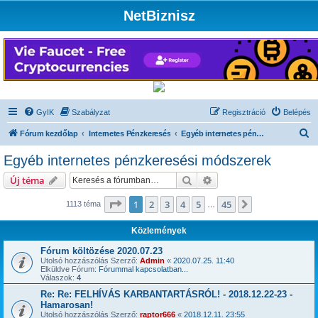
NetBiznisz
GyIK
Szabályzat
Regisztráció
Belépés
K
Fórum kezdőlap
Internetes Pénzkeresés
Egyéb internetes pénzkeresési módszerek
e
Egyéb internetes pénzkeresési módszerek
r
Keresés
Részletes keresés
Új téma
e
s
Oldal:
1
/
45
1
2
3
4
5
45
Következő
1113 téma
…
é
Közlemények
s
Fórum költözése 2020.07.23
Utolsó hozzászólás Szerző:
Admin
«
2020.07.25. 11:40
Elküldve Fórum:
Fórummal kapcsolatban...
Válaszok:
4
Re: Re: FELHÍVÁS KARBANTARTÁSRÓL! - 2018.12.22-23 -
Hamarosan!
Utolsó hozzászólás Szerző:
raptor666
«
2018.12.11. 23:55