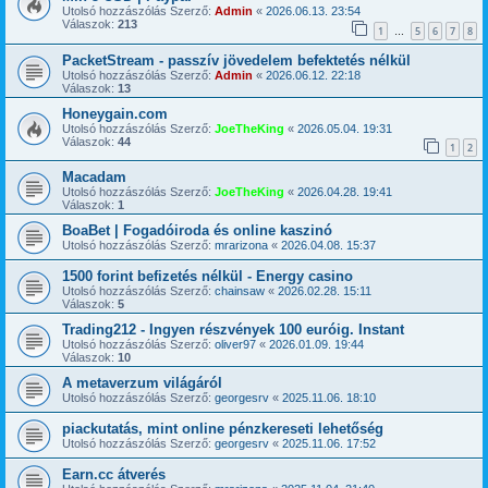
Utolsó hozzászólás Szerző:
Admin
«
2026.06.13. 23:54
Válaszok:
213
1
5
6
7
8
…
PacketStream - passzív jövedelem befektetés nélkül
Utolsó hozzászólás Szerző:
Admin
«
2026.06.12. 22:18
Válaszok:
13
Honeygain.com
Utolsó hozzászólás Szerző:
JoeTheKing
«
2026.05.04. 19:31
Válaszok:
44
1
2
Macadam
Utolsó hozzászólás Szerző:
JoeTheKing
«
2026.04.28. 19:41
Válaszok:
1
BoaBet | Fogadóiroda és online kaszinó
Utolsó hozzászólás Szerző:
mrarizona
«
2026.04.08. 15:37
1500 forint befizetés nélkül - Energy casino
Utolsó hozzászólás Szerző:
chainsaw
«
2026.02.28. 15:11
Válaszok:
5
Trading212 - Ingyen részvények 100 euróig. Instant
Utolsó hozzászólás Szerző:
oliver97
«
2026.01.09. 19:44
Válaszok:
10
A metaverzum világáról
Utolsó hozzászólás Szerző:
georgesrv
«
2025.11.06. 18:10
piackutatás, mint online pénzkereseti lehetőség
Utolsó hozzászólás Szerző:
georgesrv
«
2025.11.06. 17:52
Earn.cc átverés