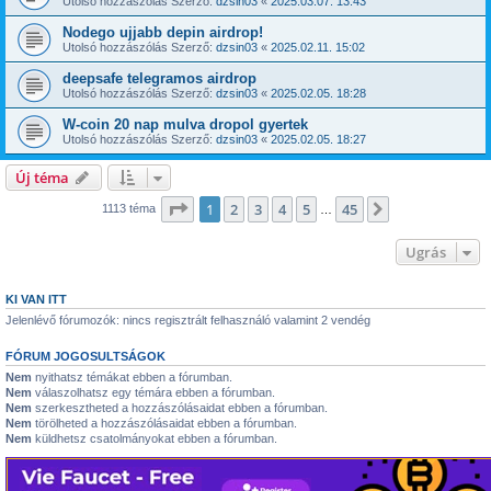
Utolsó hozzászólás Szerző:
dzsin03
«
2025.03.07. 13:43
Nodego ujjabb depin airdrop!
Utolsó hozzászólás Szerző:
dzsin03
«
2025.02.11. 15:02
deepsafe telegramos airdrop
Utolsó hozzászólás Szerző:
dzsin03
«
2025.02.05. 18:28
W-coin 20 nap mulva dropol gyertek
Utolsó hozzászólás Szerző:
dzsin03
«
2025.02.05. 18:27
Új téma
Oldal:
1
/
45
1
2
3
4
5
45
Következő
1113 téma
…
Ugrás
KI VAN ITT
Jelenlévő fórumozók: nincs regisztrált felhasználó valamint 2 vendég
FÓRUM JOGOSULTSÁGOK
Nem
nyithatsz témákat ebben a fórumban.
Nem
válaszolhatsz egy témára ebben a fórumban.
Nem
szerkesztheted a hozzászólásaidat ebben a fórumban.
Nem
törölheted a hozzászólásaidat ebben a fórumban.
Nem
küldhetsz csatolmányokat ebben a fórumban.