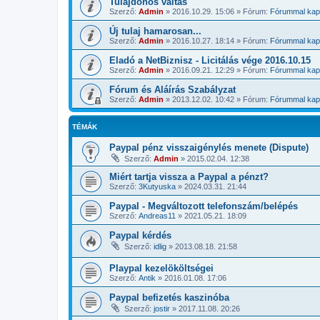
Tulajdonos váltás
Szerző:
Admin
»
2016.10.29. 15:06
» Fórum:
Fórummal kapc
Új tulaj hamarosan...
Szerző:
Admin
»
2016.10.27. 18:14
» Fórum:
Fórummal kapc
Eladó a NetBiznisz - Licitálás vége 2016.10.15
Szerző:
Admin
»
2016.09.21. 12:29
» Fórum:
Fórummal kapc
Fórum és Aláírás Szabályzat
Szerző:
Admin
»
2013.12.02. 10:42
» Fórum:
Fórummal kapc
TÉMÁK
Paypal pénz visszaigénylés menete (Dispute)
Szerző:
Admin
»
2015.02.04. 12:38
Miért tartja vissza a Paypal a pénzt?
Szerző:
3Kutyuska
»
2024.03.31. 21:44
Paypal - Megváltozott telefonszám/belépés
Szerző:
Andreas11
»
2021.05.21. 18:09
Paypal kérdés
Szerző:
idlig
»
2013.08.18. 21:58
Playpal kezelököltségei
Szerző:
Antik
»
2016.01.08. 17:06
Paypal befizetés kaszinóba
Szerző:
jostir
»
2017.11.08. 20:26