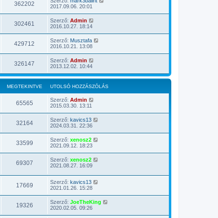
Szerző:
mark3balint
362202
2017.09.06. 20:01
Szerző:
Admin
302461
2016.10.27. 18:14
Szerző:
Musztafa
429712
2016.10.21. 13:08
Szerző:
Admin
326147
2013.12.02. 10:44
MEGTEKINTVE
UTOLSÓ HOZZÁSZÓLÁS
Szerző:
Admin
65565
2015.03.30. 13:11
Szerző:
kavics13
32164
2024.03.31. 22:36
Szerző:
xenosz2
33599
2021.09.12. 18:23
Szerző:
xenosz2
69307
2021.08.27. 16:09
Szerző:
kavics13
17669
2021.01.26. 15:28
Szerző:
JoeTheKing
19326
2020.02.05. 09:26