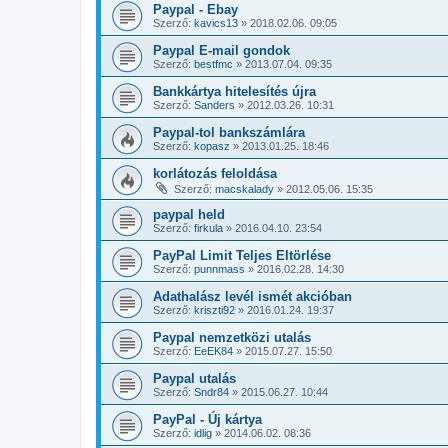
Paypal - Ebay
Szerző:
kavics13
»
2018.02.06. 09:05
Paypal E-mail gondok
Szerző:
bestfmc
»
2013.07.04. 09:35
Bankkártya hitelesítés újra
Szerző:
Sanders
»
2012.03.26. 10:31
Paypal-tol bankszámlára
Szerző:
kopasz
»
2013.01.25. 18:46
korlátozás feloldása
Szerző:
macskalady
»
2012.05.06. 15:35
paypal held
Szerző:
firkula
»
2016.04.10. 23:54
PayPal Limit Teljes Eltörlése
Szerző:
punnmass
»
2016.02.28. 14:30
Adathalász levél ismét akcióban
Szerző:
kriszti92
»
2016.01.24. 19:37
Paypal nemzetközi utalás
Szerző:
EeEK84
»
2015.07.27. 15:50
Paypal utalás
Szerző:
Sndr84
»
2015.06.27. 10:44
PayPal - Új kártya
Szerző:
idlig
»
2014.06.02. 08:36