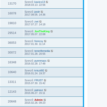
Szerző:
kavics13
13170
2018.03.13. 22:56
Szerző:
jostir
16078
2017.08.05. 14:36
Szerző:
zwt
19810
2017.07.27. 14:18
Szerző:
JoeTheKing
29514
2017.05.07. 22:08
Szerző:
frencsy
36053
2017.01.30. 11:14
Szerző:
tenerifemedia
30072
2017.01.28. 20:55
Szerző:
punnmass
16348
2016.02.28. 17:48
Szerző:
kriszti92
10640
2016.01.24. 19:37
Szerző:
FRU5T
13311
2015.07.30. 15:42
Szerző:
patrasz
12143
2015.06.27. 15:11
Szerző:
Admin
20648
2015.02.26. 09:23