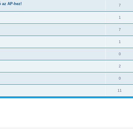
ó az AP-hez!
7
1
7
1
0
2
0
11