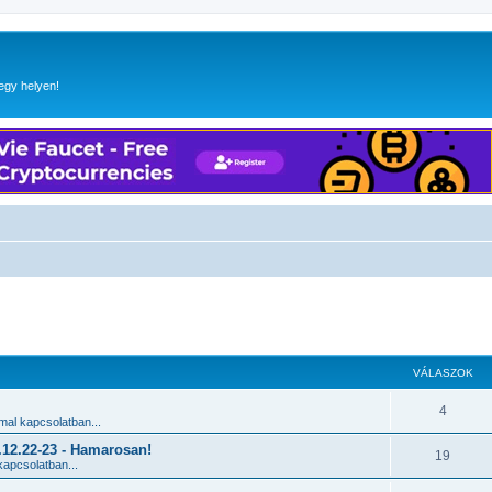
egy helyen!
 keresés
VÁLASZOK
4
al kapcsolatban...
2.22-23 - Hamarosan!
19
apcsolatban...