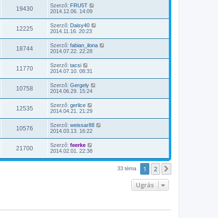
Szerző:
FRU5T
19430
2014.12.06. 14:09
Szerző:
Daisy40
12225
2014.11.16. 20:23
Szerző:
fabian_ilona
18744
2014.07.22. 22:28
Szerző:
tacsi
11770
2014.07.10. 08:31
Szerző:
Gergely
10758
2014.06.29. 15:24
Szerző:
gerlice
12535
2014.04.21. 21:29
Szerző:
weissar88
10576
2014.03.13. 16:22
Szerző:
feerke
21700
2014.02.01. 22:38
1
2
Következő
33 téma
Ugrás