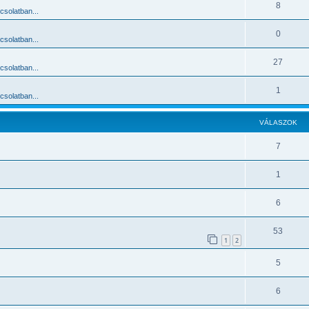
8
solatban...
0
solatban...
27
solatban...
1
solatban...
VÁLASZOK
7
1
6
53
1
2
5
6