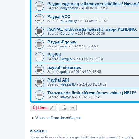
Paypal egyenleg villámgyors feltöltése! Hasonl
Szerző:
bogyozotyo
»
2010.07.10. 23:31
Paypal VCC
Szerző:
BrutalArmy
»
2014.09.27. 21:51
PAYPAL withdraw(kifizetés) 3. napja PENDING.
Szerző:
Cervonet
»
2013.05.02. 20:39
Paypal-Egopay
Szerző:
ergo
»
2014.07.10. 06:58
PayPal
Szerző:
Gergely
»
2014.06.29. 15:24
paypal hitelesítés
Szerző:
gerlice
»
2014.04.20. 17:48
PayPal API
Szerző:
weissar88
»
2014.03.13. 16:22
Tranzakciós limit elérése (nincs válasz) HELP!
Szerző:
mikeyy
»
2011.02.26. 12:29
Új téma
Vissza a fórum kezdőlapra
KI VAN ITT
Jelenlévő fórumozók: nincs regisztrált felhasználó valamint 1 vendég