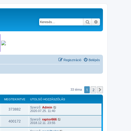
Keresés
Részletes keresés
Regisztráció
Belépés
1
2
Következő
33 téma
MEGTEKINTVE
UTOLSÓ HOZZÁSZÓLÁS
Szerző:
Admin
373882
2020.07.25. 11:40
Szerző:
raptor666
400172
2018.12.11. 23:55