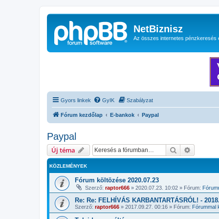
NetBiznisz
Az összes internetes pénzkeresés 
Gyors linkek
GyIK
Szabályzat
Fórum kezdőlap
E-bankok
Paypal
Paypal
Keresés
Részletes
Új téma
KÖZLEMÉNYEK
Fórum költözése 2020.07.23
Szerző:
raptor666
»
2020.07.23. 10:02
» Fórum:
Fórumm
Re: Re: FELHÍVÁS KARBANTARTÁSRÓL! - 2018.1
Szerző:
raptor666
»
2017.09.27. 00:16
» Fórum:
Fórummal k