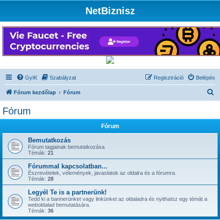
NetBiznisz
GyIK
Szabályzat
Regisztráció
Belépés
K
Fórum kezdőlap
Fórum
e
Fórum
r
Fórum
e
s
Bemutatkozás
Fórum tagjainak bemutatkozása
é
Témák:
21
s
Fórummal kapcsolatban...
Észrevételek, vélemények, javaslatok az oldalra és a fórumra.
Témák:
28
Legyél Te is a partnerünk!
Tedd ki a bannerünket vagy linkünket az oldaladra és nyithatsz egy témát a
weboldalad bemutatására.
Témák:
36