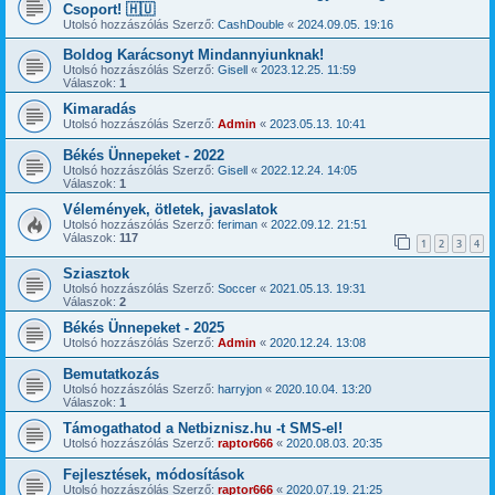
Csoport! 🇭🇺
Utolsó hozzászólás Szerző:
CashDouble
«
2024.09.05. 19:16
Boldog Karácsonyt Mindannyiunknak!
Utolsó hozzászólás Szerző:
Gisell
«
2023.12.25. 11:59
Válaszok:
1
Kimaradás
Utolsó hozzászólás Szerző:
Admin
«
2023.05.13. 10:41
Békés Ünnepeket - 2022
Utolsó hozzászólás Szerző:
Gisell
«
2022.12.24. 14:05
Válaszok:
1
Vélemények, ötletek, javaslatok
Utolsó hozzászólás Szerző:
feriman
«
2022.09.12. 21:51
Válaszok:
117
1
2
3
4
Sziasztok
Utolsó hozzászólás Szerző:
Soccer
«
2021.05.13. 19:31
Válaszok:
2
Békés Ünnepeket - 2025
Utolsó hozzászólás Szerző:
Admin
«
2020.12.24. 13:08
Bemutatkozás
Utolsó hozzászólás Szerző:
harryjon
«
2020.10.04. 13:20
Válaszok:
1
Támogathatod a Netbiznisz.hu -t SMS-el!
Utolsó hozzászólás Szerző:
raptor666
«
2020.08.03. 20:35
Fejlesztések, módosítások
Utolsó hozzászólás Szerző:
raptor666
«
2020.07.19. 21:25