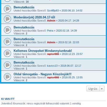
Válaszok:
16
Bemutatkozás
Utolsó hozzászólás Szerző:
SzofiBp83
«
2020.06.10. 14:02
Moderátor(ok) 2020.04.17-től
Utolsó hozzászólás Szerző:
Admin
«
2020.04.17. 14:28
Bemutatkozás
Utolsó hozzászólás Szerző:
Petra
«
2020.02.18. 14:39
Válaszok:
2
Bemutatkozás
Utolsó hozzászólás Szerző:
Admin
«
2019.02.16. 22:03
Válaszok:
2
Kellemes Ünnepeket Mindannyiunknak!
Utolsó hozzászólás Szerző:
raptor666
«
2018.12.23. 23:57
Válaszok:
1
Bemutatkozás
Utolsó hozzászólás Szerző:
kavics13
«
2018.06.07. 12:17
Válaszok:
1
Oldal támogatás - Nagyon Köszönjük!!!
Utolsó hozzászólás Szerző:
raptor666
«
2018.05.25. 13:55
Válaszok:
2
Ugrás
KI VAN ITT
Jelenlévő fórumozók: nincs regisztrált felhasználó valamint 1 vendég