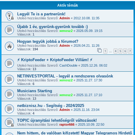
Aktív témák
Legyél Te is a partnerünk!
Utolsó hozzászólás Szerző:
Admin
«
2012.10.08. 11:35
Újabb 1 év, gyerünk-gyerünk tovább :)
Utolsó hozzászólás Szerző:
xenosz2
«
2026.05.09. 19:15
Válaszok:
1
Hogyan tegyük jobbá a fórumot?
Utolsó hozzászólás Szerző:
Admin
«
2026.04.21. 11:26
Válaszok:
194
1
4
5
6
7
…
⚡ KriptoFeeder + KriptoFeeder Villám! ⚡
Utolsó hozzászólás Szerző:
CashDouble
«
2025.12.26. 06:02
Válaszok:
13
NETINVESTPORTAL - legyél a rendszeres olvasónk
Utolsó hozzászólás Szerző:
xenosz2
«
2025.11.27. 17:30
Válaszok:
6
Musicians Starting
Utolsó hozzászólás Szerző:
xenosz2
«
2025.11.27. 17:10
Válaszok:
13
netbiznisz.hu - Segítség - 2024/2025
Utolsó hozzászólás Szerző:
Admin
«
2025.11.16. 23:04
Válaszok:
4
TOPIC újranyitási lehetőségről változások!
Utolsó hozzászólás Szerző:
raptor666
«
2025.10.09. 22:50
Nem hittem, de valóban kifizetett! Magyar Telegramos Hirdető