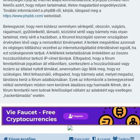
lehetőséget nyújt az internet alapú kommunikációra; a phpBB Limited nem
felelős azért, hogy milyen tartalmakat, illetve magatartást engedélyezünk.
További információért a phpBB-ről, kérjük, látogasd meg a
https://www.phpbb.com/
weboldalt.
Beleegyezel, hogy nem küldesz semmilyen sértegető, obszcén, vulgáris,
rágalmazó, gyűlöletkeltő, támadó, közízlést sértő vagy bármely más olyan
tartalmat, mely sérti a hazádban, a fórumot kiszolgáló szerver országában
érvényben lévő vagy a nemzetközi törvényeket. A fentiek megsértése azonnali
és végleges kitiltáshoz vezethet az internetszolgáltatód értesítésével együtt, ha
ezt szükségesnek tartjuk. A feltételek betartatásának érdekében az összes
hozzászóláshoz tartozó IP-címet tároljuk. Elfogadod, hogy a fórum
fenntartóinak jogukban áll eltávolítani, szerkeszteni a hozzászólásaid vagy
lezárni az általad nyitott témákat, amennyiben úgy ítélik meg, hogy ez
szükséges. Mint felhasználó, elfogadod, hogy bármely adat, melyet megadsz,
tárolásra kerül a fórum adatbázisában. Ezek az információk a beleegyezésed
nélkül semmilyen módon nem kerülnek átadásra egy harmadik félnek, de a
fórum fenntartói nem tudnak felelősséget vállalni az adatokért egy esetleges
„hackertámadás” esetén.
Fórum kezdőlap
Kapcsolat
A csapat
Taglista