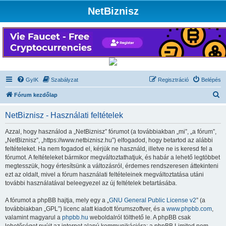
NetBiznisz
GyIK
Szabályzat
Regisztráció
Belépés
K
Fórum kezdőlap
e
NetBiznisz - Használati feltételek
r
e
Azzal, hogy használod a „NetBiznisz” fórumot (a továbbiakban „mi”, „a fórum”,
„NetBiznisz”, „https://www.netbiznisz.hu”) elfogadod, hogy betartod az alábbi
s
feltételeket. Ha nem fogadod el, kérjük ne használd, illetve ne is keresd fel a
é
fórumot. A feltételeket bármikor megváltoztathatjuk, és habár a lehető legtöbbet
megtesszük, hogy értesítsünk a változásról, érdemes rendszeresen áttekinteni
s
ezt az oldalt, mivel a fórum használati feltételeinek megváltoztatása utáni
további használatával beleegyezel az új feltételek betartásába.
A fórumot a phpBB hajtja, mely egy a „
GNU General Public License v2
” (a
továbbiakban „GPL”) licenc alatt kiadott fórumszoftver, és a
www.phpbb.com
,
valamint magyarul a
phpbb.hu
weboldalról tölthető le. A phpBB csak