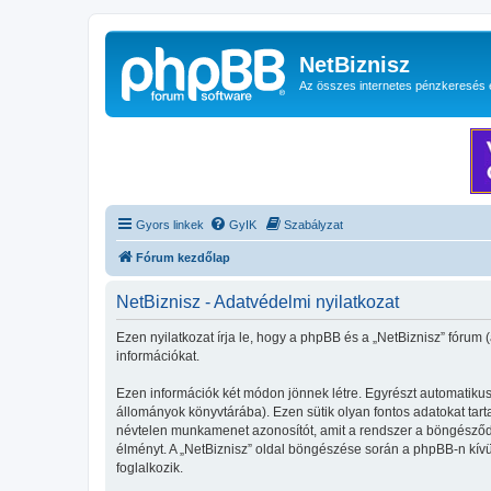
NetBiznisz
Az összes internetes pénzkeresés 
Gyors linkek
GyIK
Szabályzat
Fórum kezdőlap
NetBiznisz - Adatvédelmi nyilatkozat
Ezen nyilatkozat írja le, hogy a phpBB és a „NetBiznisz” fórum 
információkat.
Ezen információk két módon jönnek létre. Egyrészt automatikusa
állományok könyvtárába). Ezen sütik olyan fontos adatokat tartal
névtelen munkamenet azonosítót, amit a rendszer a böngésződhöz
élményt. A „NetBiznisz” oldal böngészése során a phpBB-n kívü
foglalkozik.