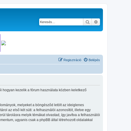
Keresés
Részletes keresés
Regisztráció
Belépés
etői hogyan kezelik a fórum használata közben keletkező
állományok, melyeket a böngésződ letölt az ideiglenes
ol az első két süti: a felhasználói azonosítót, illetve egy
l tárolásra melyik témákat olvastad, így javítva a felhasználói
umentum, ugyanis csak a phpBB által létrehozott oldalakkal