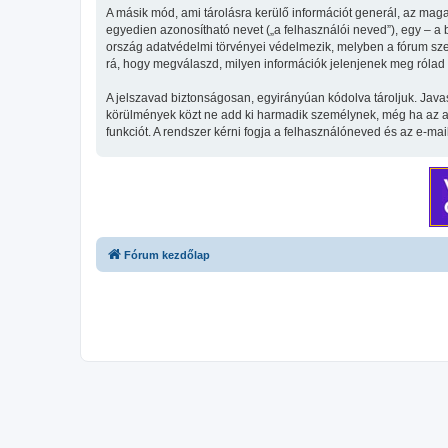
A másik mód, ami tárolásra kerülő információt generál, az maga
egyedien azonosítható nevet („a felhasználói neved”), egy – a be
ország adatvédelmi törvényei védelmezik, melyben a fórum szer
rá, hogy megválaszd, milyen információk jelenjenek meg rólad n
A jelszavad biztonságosan, egyirányúan kódolva tároljuk. Java
körülmények közt ne add ki harmadik személynek, még ha az az 
funkciót. A rendszer kérni fogja a felhasználóneved és az e-mai
Fórum kezdőlap