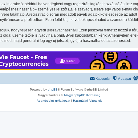
 az interakció: például ha vendégként vagy regisztrált tagként hozzászólást írsz va
lépéshez használt – személyes jelszót („a jelszavad”), illetve egy valós e-mail cím
vere található. A regisztráció során megadott egyéb adatok kötelezősége az adott
yilvánosan a profilodban. Ezen felül ki-, illetve bekapcsolhatod a számodra küldöt
soljuk, hogy teljesen egyedi jelszavat használj! Ezen jelszóval férhetsz hozzá a 
oldal üzemeltetője is, vagy ha a phpBB-vel kapcsolatban kérik! Amennyiben elfelej
l címed, majd generálni fog egy új jelszót, így újra használhatod az azonosítód.
Kapcsolat
A csapat
Powered by
phpBB
® Forum Software © phpBB Limited
Magyar fordítás ©
Magyar phpBB Közösség
Adatvédelmi nyilatkozat
|
Használati feltételek