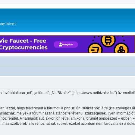
egy helyen!
(a továbbiakban „mi”, „a fórum”, „NetBiznisz”, „https://www.netbiznisz.hu”) üzemelt
n: azzal, hogy felkeresed a fórumot, a phpBB ún. sütiket hoz létre (kis szöveges 
maznak, melyek a fórum használatához feltétlenül szükségesek. Ilyen információt tár
 rendel. A harmadik süti akkor jön létre, amikor a fórumot böngészed – ebben kerü
l más szoftverek is létrehozhatnak sütiket, ezeket azonban nem tárgyalja ez a dok