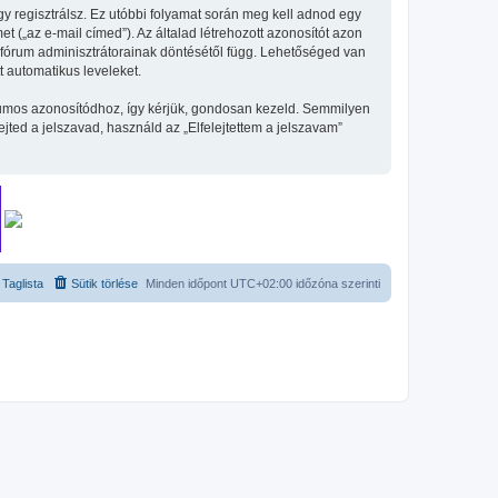
gy regisztrálsz. Ez utóbbi folyamat során meg kell adnod egy
et („az e-mail címed”). Az általad létrehozott azonosítót azon
 fórum adminisztrátorainak döntésétől függ. Lehetőséged van
t automatikus leveleket.
fórumos azonosítódhoz, így kérjük, gondosan kezeld. Semmilyen
ted a jelszavad, használd az „Elfelejtettem a jelszavam”
Taglista
Sütik törlése
Minden időpont
UTC+02:00
időzóna szerinti