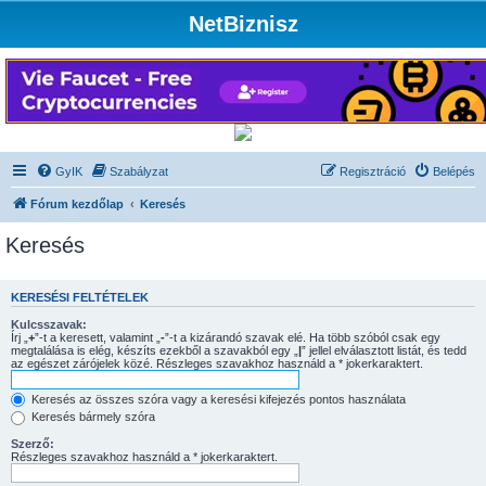
NetBiznisz
GyIK
Szabályzat
Regisztráció
Belépés
Fórum kezdőlap
Keresés
Keresés
KERESÉSI FELTÉTELEK
Kulcsszavak:
Írj „
+
”-t a keresett, valamint „
-
”-t a kizárandó szavak elé. Ha több szóból csak egy
megtalálása is elég, készíts ezekből a szavakból egy „
|
” jellel elválasztott listát, és tedd
az egészet zárójelek közé. Részleges szavakhoz használd a * jokerkaraktert.
Keresés az összes szóra vagy a keresési kifejezés pontos használata
Keresés bármely szóra
Szerző:
Részleges szavakhoz használd a * jokerkaraktert.