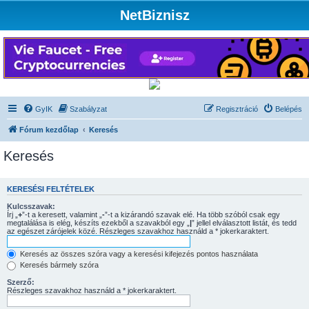
NetBiznisz
GyIK
Szabályzat
Regisztráció
Belépés
Fórum kezdőlap
Keresés
Keresés
KERESÉSI FELTÉTELEK
Kulcsszavak:
Írj „
+
”-t a keresett, valamint „
-
”-t a kizárandó szavak elé. Ha több szóból csak egy
megtalálása is elég, készíts ezekből a szavakból egy „
|
” jellel elválasztott listát, és tedd
az egészet zárójelek közé. Részleges szavakhoz használd a * jokerkaraktert.
Keresés az összes szóra vagy a keresési kifejezés pontos használata
Keresés bármely szóra
Szerző:
Részleges szavakhoz használd a * jokerkaraktert.