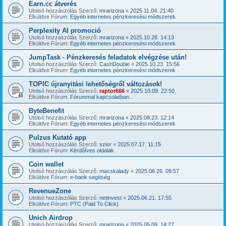
Earn.cc átverés
Utolsó hozzászólás Szerző:
mrarizona
«
2025.11.04. 21:40
Elküldve Fórum:
Egyéb internetes pénzkeresési módszerek
Perplexity AI promoció
Utolsó hozzászólás Szerző:
mrarizona
«
2025.10.28. 14:13
Elküldve Fórum:
Egyéb internetes pénzkeresési módszerek
JumpTask - Pénzkeresés feladatok elvégzése után!
Utolsó hozzászólás Szerző:
CashDouble
«
2025.10.23. 15:56
Elküldve Fórum:
Egyéb internetes pénzkeresési módszerek
TOPIC újranyitási lehetőségről változások!
Utolsó hozzászólás Szerző:
raptor666
«
2025.10.09. 22:50
Elküldve Fórum:
Fórummal kapcsolatban...
ByteBenefit
Utolsó hozzászólás Szerző:
mrarizona
«
2025.08.23. 12:14
Elküldve Fórum:
Egyéb internetes pénzkeresési módszerek
Pulzus Kutató app
Utolsó hozzászólás Szerző:
szior
«
2025.07.17. 11:15
Elküldve Fórum:
Kérdőíves oldalak
Coin wallet
Utolsó hozzászólás Szerző:
macskalady
«
2025.06.26. 09:57
Elküldve Fórum:
e-bank segítség
RevenueZone
Utolsó hozzászólás Szerző:
netinvest
«
2025.06.21. 17:55
Elküldve Fórum:
PTC (Paid To Click)
Unich Airdrop
Utolsó hozzászólás Szerző:
mrarizona
«
2025.05.09. 14:27