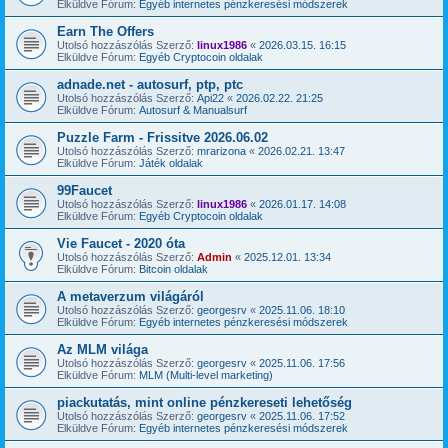
Elküldve Fórum:
Egyéb internetes pénzkeresési módszerek
Earn The Offers
Utolsó hozzászólás Szerző:
linux1986
«
2026.03.15. 16:15
Elküldve Fórum:
Egyéb Cryptocoin oldalak
adnade.net - autosurf, ptp, ptc
Utolsó hozzászólás Szerző:
Api22
«
2026.02.22. 21:25
Elküldve Fórum:
Autosurf & Manualsurf
Puzzle Farm - Frissitve 2026.06.02
Utolsó hozzászólás Szerző:
mrarizona
«
2026.02.21. 13:47
Elküldve Fórum:
Játék oldalak
99Faucet
Utolsó hozzászólás Szerző:
linux1986
«
2026.01.17. 14:08
Elküldve Fórum:
Egyéb Cryptocoin oldalak
Vie Faucet - 2020 óta
Utolsó hozzászólás Szerző:
Admin
«
2025.12.01. 13:34
Elküldve Fórum:
Bitcoin oldalak
A metaverzum világáról
Utolsó hozzászólás Szerző:
georgesrv
«
2025.11.06. 18:10
Elküldve Fórum:
Egyéb internetes pénzkeresési módszerek
Az MLM világa
Utolsó hozzászólás Szerző:
georgesrv
«
2025.11.06. 17:56
Elküldve Fórum:
MLM (Multi-level marketing)
piackutatás, mint online pénzkereseti lehetőség
Utolsó hozzászólás Szerző:
georgesrv
«
2025.11.06. 17:52
Elküldve Fórum:
Egyéb internetes pénzkeresési módszerek