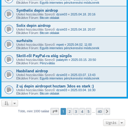
Elküldve Fórum:
Egyéb internetes pénzkeresési módszerek
Synthelix depin airdrop
Utolsó hozzászólás Szerző:
dzsin03
«
2025.04.18. 20:16
Elküldve Fórum:
Bitcoin oldalak
Solix depin airdrop
Utolsó hozzászólás Szerző:
dzsin03
«
2025.04.18. 20:07
Elküldve Fórum:
Bitcoin oldalak
surfvisits
Utolsó hozzászólás Szerző:
mpeti
«
2025.04.02. 11:00
Elküldve Fórum:
Egyéb internetes pénzkeresési módszerek
Skrill-ről PayPal-ra elég sürgős
Utolsó hozzászólás Szerző:
palatyim
«
2025.03.15. 20:50
Elküldve Fórum:
Pénzváltás
Hasbiland airdrop
Utolsó hozzászólás Szerző:
dzsin03
«
2025.03.07. 13:43
Elküldve Fórum:
Egyéb internetes pénzkeresési módszerek
2 uj depin airdropot hoztam 3dos es stark :)
Utolsó hozzászólás Szerző:
dzsin03
«
2025.03.04. 16:30
Elküldve Fórum:
Bitcoin oldalak
Oldal:
1
/
40
1
2
3
4
5
40
Következ
Több, mint 1000 találat
…
Ugrás