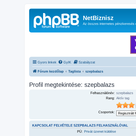
NetBiznisz
Az összes internetes pénzkeresés 
Gyors linkek
GyIK
Szabályzat
Fórum kezdőlap
Taglista
szepbalazs
Profil megtekintése: szepbalazs
Felhasználónév:
szepbalazs
Rang:
Aktív tag
Csoportok:
KAPCSOLAT FELVÉTELE SZEPBALAZS FELHASZNÁLÓVAL
PÜ:
Privát üzenet küldése