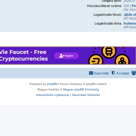
Utoljára aktív:
2026.07.
Hozzászólások száma:
150 |
Fe
(Az öss
Legaktívabb fórum:
Játék o
(87 hozz
Legaktívabb téma:
fruitmo
(64 hozz
Kapcsolat
A csapat
Powered by
phpBB
® Forum Software © phpBB Limited
Magyar fordítás ©
Magyar phpBB Közösség
Adatvédelmi nyilatkozat
|
Használati feltételek