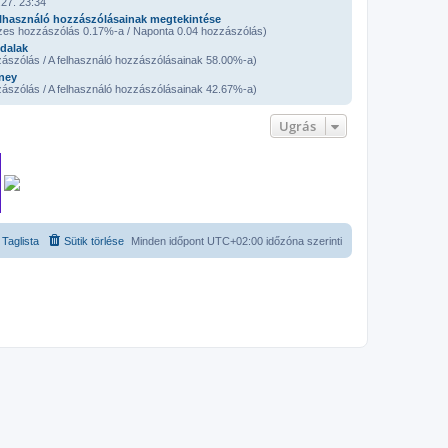
27. 23:34
lhasználó hozzászólásainak megtekintése
zes hozzászólás 0.17%-a / Naponta 0.04 hozzászólás)
ldalak
ászólás / A felhasználó hozzászólásainak 58.00%-a)
ney
ászólás / A felhasználó hozzászólásainak 42.67%-a)
Ugrás
Taglista
Sütik törlése
Minden időpont
UTC+02:00
időzóna szerinti