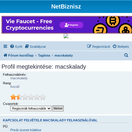
NetBiznisz
GyIK
Szabályzat
Regisztráció
Belépés
K
Fórum kezdőlap
Taglista
macskalady
e
Profil megtekintése: macskalady
r
Felhasználónév:
e
macskalady
Rang:
s
Kezdő
é
s
Csoportok:
KAPCSOLAT FELVÉTELE MACSKALADY FELHASZNÁLÓVAL
PÜ:
Privát üzenet küldése