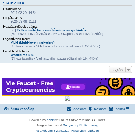
STATISZTIKA
Csatlakozott:
2011.02.20. 14:54
Utoljára aktív:
2025.09.08. 11:11
Hozzászólások száma:
36 |
Felhasználó hozzászólásainak megtekintése
(Az összes hozzászólás 0.04%-a / Naponta 0.01 hozzászólás)
Legaktívabb fórum:
MLM (Multi-level marketing)
(10 hozzászólás / A felhasználó hozzászólásainak 27.78%-a)
Legaktívabb téma:
WealthPodium
(7 hozzászólás / A felhasználó hozzászólásainak 19.44%-a)
Ugrás
Fórum kezdőlap
Kapcsolat
A csapat
Taglista
Powered by
phpBB
® Forum Software © phpBB Limited
Magyar fordítás ©
Magyar phpBB Közösség
Adatvédelmi nyilatkozat
|
Használati feltételek