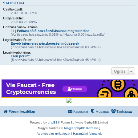
STATISZTIKA
Csatlakozott:
2013.10.04. 17:31
Utoljára aktív:
2025.03.25. 09:47
Hozzászólások száma:
11 |
Felhasználó hozzászólásainak megtekintése
(Az összes hozzászólás 0.01%-a / Naponta 0.00 hozzászólás)
Legaktívabb fórum:
Egyéb internetes pénzkeresési módszerek
(7 hozzászólás / A felhasználó hozzászólásainak 63.64%-a)
Legaktívabb téma:
Earn per ref
(5 hozzászólás / A felhasználó hozzászólásainak 45.45%-a)
Ugrás
Fórum kezdőlap
Kapcsolat
A csapat
Taglista
Powered by
phpBB
® Forum Software © phpBB Limited
Magyar fordítás ©
Magyar phpBB Közösség
Adatvédelmi nyilatkozat
|
Használati feltételek