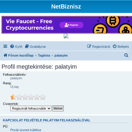
NetBiznisz
GyIK
Szabályzat
Regisztráció
Belépés
K
Fórum kezdőlap
Taglista
palatyim
e
Profil megtekintése: palatyim
r
Felhasználónév:
e
palatyim
Rang:
s
Új tag
é
s
Csoportok:
KAPCSOLAT FELVÉTELE PALATYIM FELHASZNÁLÓVAL
PÜ:
Privát üzenet küldése