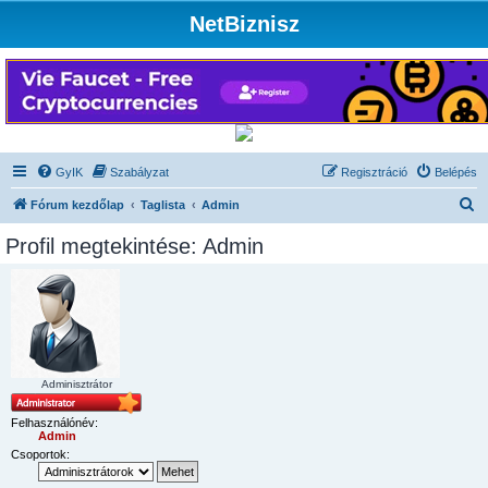
NetBiznisz
GyIK
Szabályzat
Regisztráció
Belépés
K
Fórum kezdőlap
Taglista
Admin
e
Profil megtekintése: Admin
r
e
s
é
s
Adminisztrátor
Felhasználónév:
Admin
Csoportok: