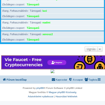
Elsődleges csoport
Támogató
Rang, Felhasználónév
Támogató
luci
Elsődleges csoport
Támogató
Rang, Felhasználónév
Támogató
nadint
Elsődleges csoport
Támogató
Rang, Felhasználónév
Támogató
xenosz2
Elsődleges csoport
Támogató
Ugrás
Fórum kezdőlap
Kapcsolat
A csapat
Taglista
Powered by
phpBB
® Forum Software © phpBB Limited
Magyar fordítás ©
Magyar phpBB Közösség
Adatvédelmi nyilatkozat
|
Használati feltételek