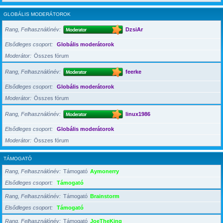
GLOBÁLIS MODERÁTOROK
Rang, Felhasználónév
DzsiAr
Elsődleges csoport
Globális moderátorok
Moderátor
Összes fórum
Rang, Felhasználónév
feerke
Elsődleges csoport
Globális moderátorok
Moderátor
Összes fórum
Rang, Felhasználónév
linux1986
Elsődleges csoport
Globális moderátorok
Moderátor
Összes fórum
TÁMOGATÓ
Rang, Felhasználónév
Támogató
Aymonerry
Elsődleges csoport
Támogató
Rang, Felhasználónév
Támogató
Brainstorm
Elsődleges csoport
Támogató
Rang, Felhasználónév
Támogató
JoeTheKing