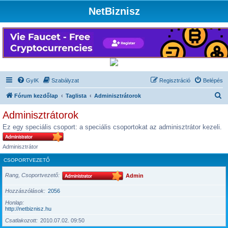
NetBiznisz
GyIK
Szabályzat
Regisztráció
Belépés
K
Fórum kezdőlap
Taglista
Adminisztrátorok
e
Adminisztrátorok
r
Ez egy speciális csoport: a speciális csoportokat az adminisztrátor kezeli.
e
s
Adminisztrátor
é
CSOPORTVEZETŐ
s
Rang, Csoportvezető
Admin
Hozzászólások
2056
Honlap
http://netbiznisz.hu
Csatlakozott
2010.07.02. 09:50