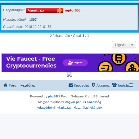
Csoporttagok
raptor666
Hozzászólások
1097
Csatlakozott
2016.12.22. 01:51
2 felhasználó • Oldal:
1
/
1
Ugrás
Fórum kezdőlap
Kapcsolat
A csapat
Taglista
Powered by
phpBB
® Forum Software © phpBB Limited
Magyar fordítás ©
Magyar phpBB Közösség
Adatvédelmi nyilatkozat
|
Használati feltételek