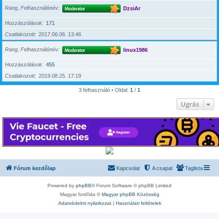
Rang, Felhasználónév
DzsiAr
Hozzászólások
171
Csatlakozott
2017.06.06. 13:46
Rang, Felhasználónév
linux1986
Hozzászólások
455
Csatlakozott
2019.08.25. 17:19
3 felhasználó • Oldal:
1
/
1
Ugrás
Fórum kezdőlap
Kapcsolat
A csapat
Taglista
Powered by
phpBB
® Forum Software © phpBB Limited
Magyar fordítás ©
Magyar phpBB Közösség
Adatvédelmi nyilatkozat
|
Használati feltételek