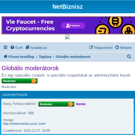
NetBiznisz
GyIK
Szabályzat
Regisztráció
Belépés
K
Fórum kezdőlap
Taglista
Globális moderátorok
e
Globális moderátorok
r
Ez egy speciális csoport: a speciális csoportokat az adminisztrátor kezeli.
e
s
Moderátor
é
CSOPORTTAGOK
s
Rang, Felhasználónév
feerke
Hozzászólások
955
Honlap
http://netesmunka.ucoz.com/
Csatlakozott
2010.12.27. 16:08