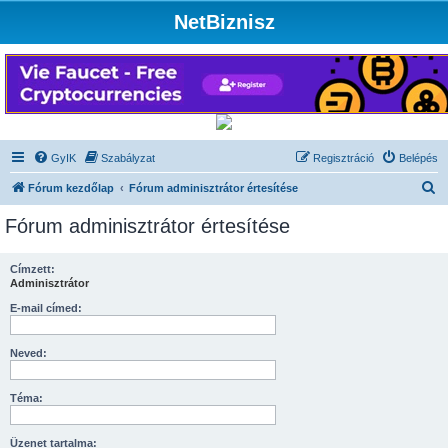
NetBiznisz
GyIK
Szabályzat
Regisztráció
Belépés
K
Fórum kezdőlap
Fórum adminisztrátor értesítése
e
Fórum adminisztrátor értesítése
r
e
Címzett:
Adminisztrátor
s
é
E-mail címed:
s
Neved:
Téma:
Üzenet tartalma: