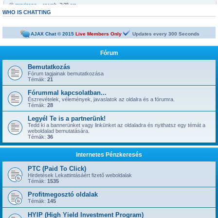
@
mrarizona
« szomb. 3:29 am »
Bobabeten a futtbal vb miatt minden napra jut egy legalább egy freepick
WHO IS CHATTING
@
mrarizona
« szomb. 3:28 am »
sziasztok!
AJAX Chat © 2015
Live Members Only
Updates every
300
Seconds
@
mamus67
« kedd 4:53 pm »
Neked is
Fórum
@
mrarizona
« hétf. 5:51 pm »
jónapot
Bemutatkozás
Fórum tagjainak bemutatkozása
@
szepbalazs
« kedd 8:22 am »
Témák:
21
has started a new topic:
Kickoffboss
Fórummal kapcsolatban...
@
Admin
« hétf. 8:49 pm »
Észrevételek, vélemények, javaslatok az oldalra és a fórumra.
has started a new topic:
Újabb 1 év, gyerünk-gyerünk tovább
Témák:
28
@
szior
« vas. 5:43 pm »
Legyél Te is a partnerünk!
has started a new topic:
ySense.com
Tedd ki a bannerünket vagy linkünket az oldaladra és nyithatsz egy témát a
weboldalad bemutatására.
@
Admin
« kedd 9:38 am »
Témák:
36
... igen, IGAZ!!! ... Kész.
@
kavics13
« hétf. 10:48 pm »
Internetes Pénzkeresés
Jól jönne egy admin....
@
mrarizona
« szer. 3:37 pm »
PTC (Paid To Click)
has started a new topic:
BoaBet | Fogadóiroda és online kaszinó
Hirdetések Lekattintásáért fizető weboldalak
Témák:
1535
@
szepbalazs
« pén. 10:28 pm »
has started a new topic:
22bet
Profitmegosztó oldalak
Témák:
145
@
Admin
« hétf. 11:55 am »
has started a new topic:
HYIP (High Yield Investment Program)
Faucet oldalak, ahol napi 1-2-3-5 satoshi gyorsan kikérhető