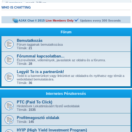
@
mrarizona
« szomb. 3:29 am »
Bobabeten a futtbal vb miatt minden napra jut egy legalább egy freepick
WHO IS CHATTING
@
mrarizona
« szomb. 3:28 am »
sziasztok!
AJAX Chat © 2015
Live Members Only
Updates every
300
Seconds
@
mamus67
« kedd 4:53 pm »
Neked is
Fórum
@
mrarizona
« hétf. 5:51 pm »
jónapot
Bemutatkozás
Fórum tagjainak bemutatkozása
@
szepbalazs
« kedd 8:22 am »
Témák:
21
has started a new topic:
Kickoffboss
Fórummal kapcsolatban...
@
Admin
« hétf. 8:49 pm »
Észrevételek, vélemények, javaslatok az oldalra és a fórumra.
has started a new topic:
Újabb 1 év, gyerünk-gyerünk tovább
Témák:
28
@
szior
« vas. 5:43 pm »
Legyél Te is a partnerünk!
has started a new topic:
ySense.com
Tedd ki a bannerünket vagy linkünket az oldaladra és nyithatsz egy témát a
weboldalad bemutatására.
@
Admin
« kedd 9:38 am »
Témák:
36
... igen, IGAZ!!! ... Kész.
@
kavics13
« hétf. 10:48 pm »
Internetes Pénzkeresés
Jól jönne egy admin....
@
mrarizona
« szer. 3:37 pm »
PTC (Paid To Click)
has started a new topic:
BoaBet | Fogadóiroda és online kaszinó
Hirdetések Lekattintásáért fizető weboldalak
Témák:
1535
@
szepbalazs
« pén. 10:28 pm »
has started a new topic:
22bet
Profitmegosztó oldalak
Témák:
145
@
Admin
« hétf. 11:55 am »
has started a new topic:
HYIP (High Yield Investment Program)
Faucet oldalak, ahol napi 1-2-3-5 satoshi gyorsan kikérhető