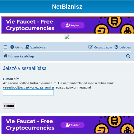
NetBiznisz
GyIK
Szabályzat
Regisztráció
Belépés
K
Fórum kezdőlap
e
Jelszó visszaállítása
r
e
E-mail cím:
Az azonosítódhoz tartozó e-mail cím. Ha nem változtattad meg a felhasználó
s
vezérlőpultban, akkor ez az, amit a regisztrációkor megadtál.
é
s