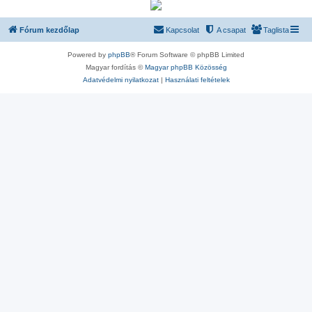
Fórum kezdőlap
Kapcsolat
A csapat
Taglista
Powered by
phpBB
® Forum Software © phpBB Limited
Magyar fordítás ©
Magyar phpBB Közösség
Adatvédelmi nyilatkozat
|
Használati feltételek