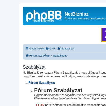
NetBiznisz
Az összes internetes pénzkeresés 
Gyors linkek
GyIK
Szabályzat
Fórum kezdőlap
Szabályzat
Szabályzat
NetBiznisz létrehozza a Fórum Szabályzatot, hogy világossá te
hogy fórum zökkenőmentesen működjön, szórakoztató és produktí
Fórum Szabályzat
Fórum Szabályzat
Figyelem! Az alábbi szabályzatot minden regisztrált tag b
Ellenkező esetben figyelmeztetés jár. Három figyelmeztet
-
TILOS:
bárkit sértegetni, családtagját vagy hozzátartozó