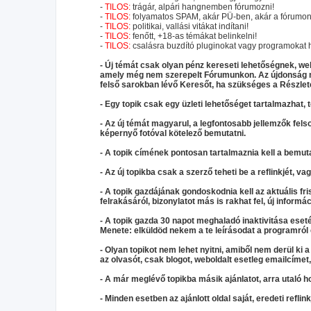
-
TILOS:
trágár, alpári hangnemben fórumozni!
-
TILOS:
folyamatos SPAM, akár PÜ-ben, akár a fórumon,
-
TILOS:
politikai, vallási vitákat indítani!
-
TILOS:
fenőtt, +18-as témákat belinkelni!
-
TILOS:
csalásra buzdító pluginokat vagy programokat h
- Új témát csak olyan pénz kereseti lehetőségnek, webo
amely még nem szerepelt Fórumunkon. Az újdonság me
felső sarokban lévő Keresőt, ha szükséges a Részlet
- Egy topik csak egy üzleti lehetőséget tartalmazhat, 
- Az új témát magyarul, a legfontosabb jellemzők felso
képernyő fotóval kötelező bemutatni.
- A topik címének pontosan tartalmaznia kell a bemut
- Az új topikba csak a szerző teheti be a reflinkjét, va
- A topik gazdájának gondoskodnia kell az aktuális fris
felrakásáról, bizonylatot más is rakhat fel, új informác
- A topik gazda 30 napot meghaladó inaktivitása eseté
Menete: elküldöd nekem a te leírásodat a programról é
- Olyan topikot nem lehet nyitni, amiből nem derül ki a
az olvasót, csak blogot, weboldalt esetleg emailcíme
- A már meglévő topikba másik ajánlatot, arra utaló hoz
- Minden esetben az ajánlott oldal saját, eredeti reflin