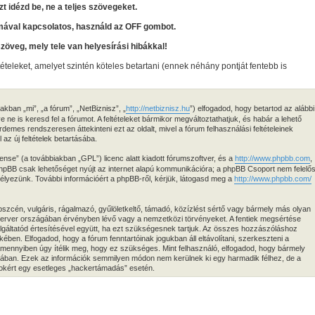
zt idézd be, ne a teljes szövegeket.
mával kapcsolatos, használd az OFF gombot.
szöveg, mely tele van helyesírási hibákkal!
tételeket, amelyet szintén köteles betartani (ennek néhány pontját fentebb is
kban „mi”, „a fórum”, „NetBiznisz”, „
http://netbiznisz.hu
”) elfogadod, hogy betartod az alábbi
ve ne is keresd fel a fórumot. A feltételeket bármikor megváltoztathatjuk, és habár a lehető
demes rendszeresen áttekinteni ezt az oldalt, mivel a fórum felhasználási feltételeinek
az új feltételek betartásába.
ense” (a továbbiakban „GPL”) licenc alatt kiadott fórumszoftver, és a
http://www.phpbb.com
,
 phpBB csak lehetőséget nyújt az internet alapú kommunikációra; a phpBB Csoport nem felelő
edélyezünk. További információért a phpBB-ről, kérjük, látogasd meg a
http://www.phpbb.com/
zcén, vulgáris, rágalmazó, gyűlöletkeltő, támadó, közízlést sértő vagy bármely más olyan
 szerver országában érvényben lévő vagy a nemzetközi törvényeket. A fentiek megsértése
zolgáltatód értesítésével együtt, ha ezt szükségesnek tartjuk. Az összes hozzászóláshoz
ekében. Elfogadod, hogy a fórum fenntartóinak jogukban áll eltávolítani, szerkeszteni a
 amennyiben úgy ítélik meg, hogy ez szükséges. Mint felhasználó, elfogadod, hogy bármely
isában. Ezek az információk semmilyen módon nem kerülnek ki egy harmadik félhez, de a
atokért egy esetleges „hackertámadás” esetén.