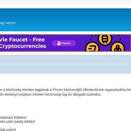
egy helyen!
gye a közösség minden tagjának a Fórum házirendjét. Mindenkinek ragaszkodnia ke
v élményt nyújtson minden közösségi tag és látogató számára.
etartani köteles!
és után pedig kitiltás!
ját szidni!