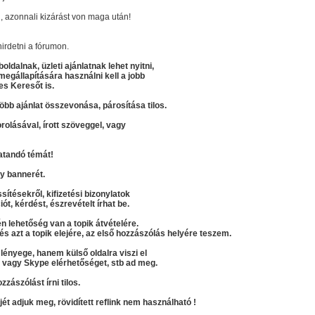
 azonnali kizárást von maga után!
irdetni a fórumon.
ldalnak, üzleti ajánlatnak lehet nyitni,
gállapítására használni kell a jobb
es Keresőt is.
több ajánlat összevonása, párosítása tilos.
rolásával, írott szöveggel, vagy
atandó témát!
gy bannerét.
sítésekről, kifizetési bizonylatok
iót, kérdést, észrevételt írhat be.
n lehetőség van a topik átvételére.
s azt a topik elejére, az első hozzászólás helyére teszem.
 lényege, hanem külső oldalra viszi el
t, vagy Skype elérhetőséget, stb ad meg.
zászólást írni tilos.
kjét adjuk meg, rövidített reflink nem használható !