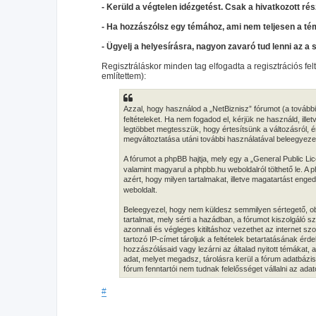
- Kerüld a végtelen idézgetést. Csak a hivatkozott rés
- Ha hozzászólsz egy témához, ami nem teljesen a té
- Ügyelj a helyesírásra, nagyon zavaró tud lenni az a 
Regisztráláskor minden tag elfogadta a regisztrációs fel
említettem):
Azzal, hogy használod a „NetBiznisz” fórumot (a továbbia
feltételeket. Ha nem fogadod el, kérjük ne használd, illet
legtöbbet megtesszük, hogy értesítsünk a változásról, ér
megváltoztatása utáni további használatával beleegyezel 
A fórumot a phpBB hajtja, mely egy a „General Public Lic
valamint magyarul a phpbb.hu weboldalról tölthető le. A
azért, hogy milyen tartalmakat, illetve magatartást eng
weboldalt.
Beleegyezel, hogy nem küldesz semmilyen sértegető, obs
tartalmat, mely sérti a hazádban, a fórumot kiszolgáló
azonnali és végleges kitiltáshoz vezethet az internet s
tartozó IP-címet tároljuk a feltételek betartatásának érd
hozzászólásaid vagy lezárni az általad nyitott témákat,
adat, melyet megadsz, tárolásra kerül a fórum adatbáz
fórum fenntartói nem tudnak felelősséget vállalni az ad
#