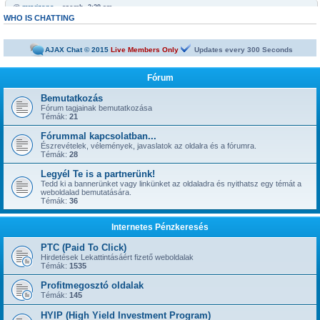
@
mrarizona
« szomb. 3:29 am »
Bobabeten a futtbal vb miatt minden napra jut egy legalább egy freepick
WHO IS CHATTING
@
mrarizona
« szomb. 3:28 am »
sziasztok!
AJAX Chat © 2015
Live Members Only
Updates every
300
Seconds
@
mamus67
« kedd 4:53 pm »
Neked is
Fórum
@
mrarizona
« hétf. 5:51 pm »
jónapot
Bemutatkozás
Fórum tagjainak bemutatkozása
@
szepbalazs
« kedd 8:22 am »
Témák:
21
has started a new topic:
Kickoffboss
Fórummal kapcsolatban...
@
Admin
« hétf. 8:49 pm »
Észrevételek, vélemények, javaslatok az oldalra és a fórumra.
has started a new topic:
Újabb 1 év, gyerünk-gyerünk tovább
Témák:
28
@
szior
« vas. 5:43 pm »
Legyél Te is a partnerünk!
has started a new topic:
ySense.com
Tedd ki a bannerünket vagy linkünket az oldaladra és nyithatsz egy témát a
weboldalad bemutatására.
@
Admin
« kedd 9:38 am »
Témák:
36
... igen, IGAZ!!! ... Kész.
@
kavics13
« hétf. 10:48 pm »
Internetes Pénzkeresés
Jól jönne egy admin....
@
mrarizona
« szer. 3:37 pm »
PTC (Paid To Click)
has started a new topic:
BoaBet | Fogadóiroda és online kaszinó
Hirdetések Lekattintásáért fizető weboldalak
Témák:
1535
@
szepbalazs
« pén. 10:28 pm »
has started a new topic:
22bet
Profitmegosztó oldalak
Témák:
145
@
Admin
« hétf. 11:55 am »
has started a new topic:
HYIP (High Yield Investment Program)
Faucet oldalak, ahol napi 1-2-3-5 satoshi gyorsan kikérhető