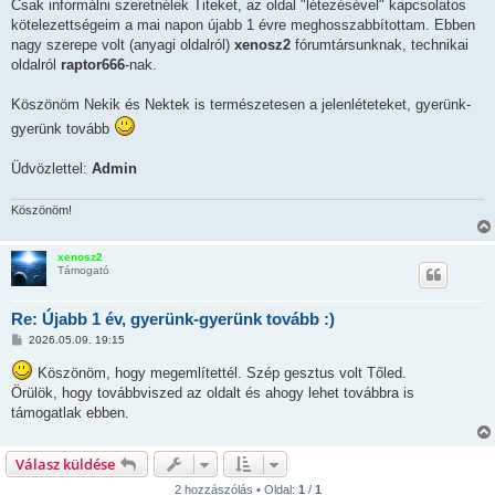
s
Csak informálni szeretnélek Titeket, az oldal "létezésével" kapcsolatos
z
kötelezettségeim a mai napon újabb 1 évre meghosszabbítottam. Ebben
ó
l
nagy szerepe volt (anyagi oldalról)
xenosz2
fórumtársunknak, technikai
á
oldalról
raptor666
-nak.
s
Köszönöm Nekik és Nektek is természetesen a jelenléteteket, gyerünk-
gyerünk tovább
Üdvözlettel:
Admin
Köszönöm!
xenosz2
Támogató
Re: Újabb 1 év, gyerünk-gyerünk tovább :)
H
2026.05.09. 19:15
o
z
Köszönöm, hogy megemlítettél. Szép gesztus volt Tőled.
z
Örülök, hogy továbbviszed az oldalt és ahogy lehet továbbra is
á
s
támogatlak ebben.
z
ó
l
á
Válasz küldése
s
2 hozzászólás • Oldal:
1
/
1