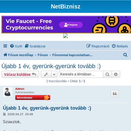
NetBiznisz
GyIK
Szabályzat
Regisztráció
Belépés
K
Fórum kezdőlap
Fórum
Fórummal kapcsolatban...
e
Újabb 1 év, gyerünk-gyerünk tovább :)
r
Keresés
Részlet
Válasz küldése
e
2 hozzászólás • Oldal:
1
/
1
s
Admin
é
Adminisztrátor
s
Újabb 1 év, gyerünk-gyerünk tovább :)
H
2026.04.27. 20:49
o
z
Sziasztok,
z
á