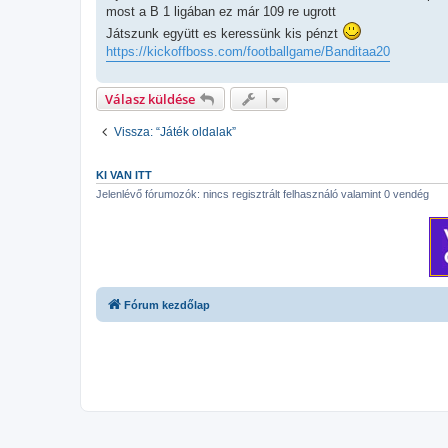
l
most a B 1 ligában ez már 109 re ugrott
á
Játszunk együtt es keressünk kis pénzt
s
https://kickoffboss.com/footballgame/Banditaa20
Válasz küldése
Vissza: “Játék oldalak”
KI VAN ITT
Jelenlévő fórumozók: nincs regisztrált felhasználó valamint 0 vendég
Fórum kezdőlap