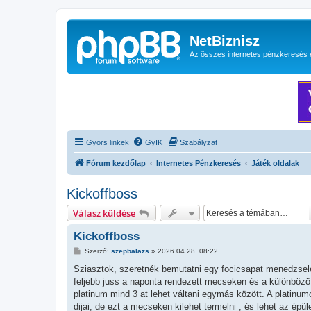
NetBiznisz
Az összes internetes pénzkeresés 
Gyors linkek
GyIK
Szabályzat
Fórum kezdőlap
Internetes Pénzkeresés
Játék oldalak
Kickoffboss
Válasz küldése
Kickoffboss
H
Szerző:
szepbalazs
»
2026.04.28. 08:22
o
z
Sziasztok, szeretnék bemutatni egy focicsapat menedzselés 
z
feljebb juss a naponta rendezett mecseken és a különbözö 
á
s
platinum mind 3 at lehet váltani egymás között. A platinumot
z
dijai, de ezt a mecseken kilehet termelni , és lehet az épü
ó