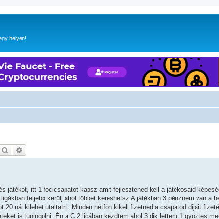
egy helyen!
Keresés
Részletes keresés
játékot, itt 1 focicsapatot kapsz amit fejlesztened kell a játékosaid képesé
ligákban feljebb kerülj ahol többet kereshetsz.A játékban 3 pénznem van a he
 20 nál kilehet utaltatni. Minden hétfön kikell fizetned a csapatod dijait fize
leteket is tuningolni. Én a C.2 ligában kezdtem ahol 3 dik lettem 1 gyöztes me