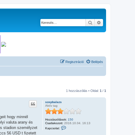
Keresés
Részletes keresés
Regisztráció
Belépés
1 hozzászólás • Oldal:
1
/
1
szepbalazs
Aktív tag
geit hogy minnél
Hozzászólások:
150
lyi valuta arany és
Csatlakozott:
2016.10.04. 16:13
K
tés stadion személyzet
Kapcsolat:
a
ccs 56 USD t fizetett
p