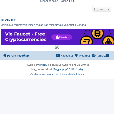
5 hozzászólás • Oldal:
1
/
1
s
Ugrás
KI VAN ITT
Jelenlévő fórumozók: nincs regisztrált felhasználó valamint 1 vendég
Fórum kezdőlap
Kapcsolat
A csapat
Taglista
Powered by
phpBB
® Forum Software © phpBB Limited
Magyar fordítás ©
Magyar phpBB Közösség
Adatvédelmi nyilatkozat
|
Használati feltételek