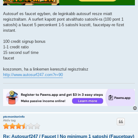
ó
l
á
Autosurf es faucet egyben, de leginkabb autosurf resze miatt
s
regisztraltam. A surfert kapott pont atvalthato satoshi-ra (100 pont 1
satoshi) a faucet 5 percenkent 1-5 satoshi kozott, faucetpay-re fizet
instant.
100 credit signup bonus
1-1 credit ratio
15 second surf time
faucet
koszonom, ha a linkemen keresztul regisztralsz
http://www.autosurf247.com?r=90
ptcmonitorinfo
Aktív tag
Re: Autosurf247 / Faucet | No minimum 1 satoshi (Faucetpay)