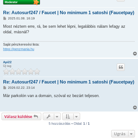
Re: Autosurf247 / Faucet | No minimum 1 satoshi (Faucetpay)
H
2025.01.08. 16:19
o
z
Most néztem erre, rá, be sem lehet lépni, legalábbis nálam lefagy az
z
oldal, másnál?
á
s
z
ó
Saját pénzkeresési lista:
l
https://penzmania.hu
á
s
Api22
Új tag
Re: Autosurf247 / Faucet | No minimum 1 satoshi (Faucetpay)
H
2026.02.22. 23:14
o
z
Már parkolón van a domain, szóval ez bezárt teljesen.
z
á
s
z
ó
Válasz küldése
l
á
5 hozzászólás • Oldal:
1
/
1
s
Ugrás