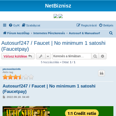
NetBiznisz
GyIK
Szabályzat
Regisztráció
Belépés
K
Fórum kezdőlap
Internetes Pénzkeresés
Autosurf & Manualsurf
e
Autosurf247 / Faucet | No minimum 1 satoshi
r
(Faucetpay)
e
Keresés
Részlet
Válasz küldése
s
5 hozzászólás • Oldal:
1
/
1
é
ptcmonitorinfo
s
Aktív tag
Autosurf247 / Faucet | No minimum 1 satoshi
(Faucetpay)
H
2022.09.19. 04:40
o
z
z
á
s
z