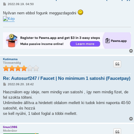
H
2022.09.19. 04:50
o
z
Nyilvan nem ebbol fogunk meggazdagodni
z
á
s
z
ó
l
á
s
Katimama
Törzsvendég
Re: Autosurf247 / Faucet | No minimum 1 satoshi (Faucetpay)
H
2022.09.20. 18:42
o
z
Használom egy ideje, nem mindig van satoshi , így nem mindig fizet, de
z
fel szokta tölteni.
á
s
Unlimitedre állítva a hirdetett oldalom mellett ki tudok kérni naponta 40-50
z
satoshit, és hozzá
ó
l
se kell nyúlni, 1 tabot foglal a többi mellett.
á
s
linux1986
Moderátor