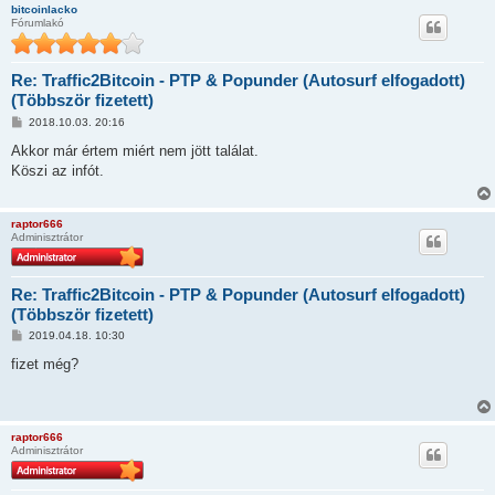
s
bitcoinlacko
Fórumlakó
Re: Traffic2Bitcoin - PTP & Popunder (Autosurf elfogadott)
(Többször fizetett)
H
2018.10.03. 20:16
o
z
Akkor már értem miért nem jött találat.
z
Köszi az infót.
á
s
z
ó
raptor666
l
Adminisztrátor
á
s
Re: Traffic2Bitcoin - PTP & Popunder (Autosurf elfogadott)
(Többször fizetett)
H
2019.04.18. 10:30
o
z
fizet még?
z
á
s
z
ó
raptor666
l
Adminisztrátor
á
s