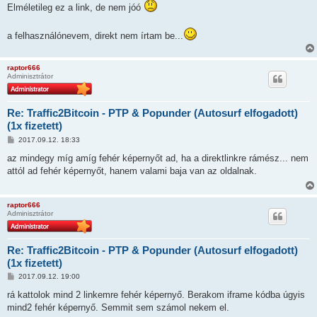
Elméletileg ez a link, de nem jóó
ó
l
á
s
a felhasználónevem, direkt nem írtam be...
raptor666
Adminisztrátor
Re: Traffic2Bitcoin - PTP & Popunder (Autosurf elfogadott)
(1x fizetett)
H
2017.09.12. 18:33
o
z
az mindegy míg amíg fehér képernyőt ad, ha a direktlinkre rámész... nem
z
attól ad fehér képernyőt, hanem valami baja van az oldalnak.
á
s
z
ó
raptor666
l
Adminisztrátor
á
s
Re: Traffic2Bitcoin - PTP & Popunder (Autosurf elfogadott)
(1x fizetett)
H
2017.09.12. 19:00
o
z
rá kattolok mind 2 linkemre fehér képernyő. Berakom iframe kódba úgyis
z
mind2 fehér képernyő. Semmit sem számol nekem el.
á