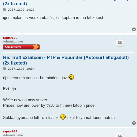
(2x fizetett)
H
2017.12.02. 14:25
o
z
igen, nálam is vissza utalták, és kaptam is ma kifizetést.
z
á
s
z
ó
raptor666
l
Adminisztrátor
á
s
Re: Traffic2Bitcoin - PTP & Popunder (Autosurf elfogadott)
(2x fizetett)
H
2017.12.06. 10:54
o
z
új szerveren vannak ha minden igaz
z
á
s
Ezt írja:
z
ó
l
We're now on new server.
á
Prices now are lower by %30 to fit new bitcoin price.
s
Sokkal gyorsabb lett az oldaluk
fizet folyamat faucethub-ra.
raptor666
Adminisztrátor