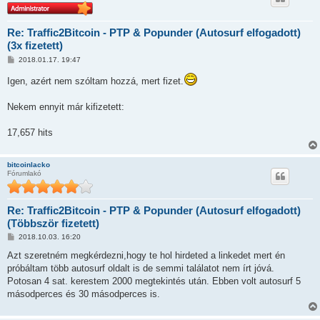
Re: Traffic2Bitcoin - PTP & Popunder (Autosurf elfogadott)
(3x fizetett)
H
2018.01.17. 19:47
o
z
Igen, azért nem szóltam hozzá, mert fizet.
z
á
s
Nekem ennyit már kifizetett:
z
ó
l
17,657 hits
á
s
bitcoinlacko
Fórumlakó
Re: Traffic2Bitcoin - PTP & Popunder (Autosurf elfogadott)
(Többször fizetett)
H
2018.10.03. 16:20
o
z
Azt szeretném megkérdezni,hogy te hol hirdeted a linkedet mert én
z
próbáltam több autosurf oldalt is de semmi találatot nem írt jóvá.
á
s
Potosan 4 sat. kerestem 2000 megtekintés után. Ebben volt autosurf 5
z
másodperces és 30 másodperces is.
ó
l
á