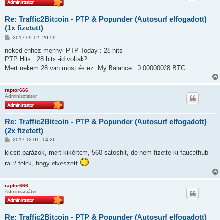
s
Re: Traffic2Bitcoin - PTP & Popunder (Autosurf elfogadott)
(1x fizetett)
H
2017.09.12. 20:59
o
z
neked ehhez mennyi PTP Today : 28 hits
z
PTP Hits : 28 hits -id voltak?
á
s
Mert nekem 28 van most és ez: My Balance : 0.00000028 BTC
z
ó
l
raptor666
á
Adminisztrátor
s
Re: Traffic2Bitcoin - PTP & Popunder (Autosurf elfogadott)
(2x fizetett)
H
2017.12.01. 14:26
o
z
kicsit parázok, mert kikértem, 560 satoshit, de nem fizette ki faucethub-
z
ra.:/ félek, hogy elveszett
á
s
z
ó
raptor666
l
Adminisztrátor
á
s
Re: Traffic2Bitcoin - PTP & Popunder (Autosurf elfogadott)