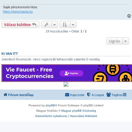
ó
l
Saját pénzkeresési lista:
á
https://penzmania.hu
s
Válasz küldése
19 hozzászólás • Oldal:
1
/
1
Ugrás
KI VAN ITT
Jelenlévő fórumozók: nincs regisztrált felhasználó valamint 0 vendég
Fórum kezdőlap
Kapcsolat
A csapat
Taglista
Powered by
phpBB
® Forum Software © phpBB Limited
Magyar fordítás ©
Magyar phpBB Közösség
Adatvédelmi nyilatkozat
|
Használati feltételek