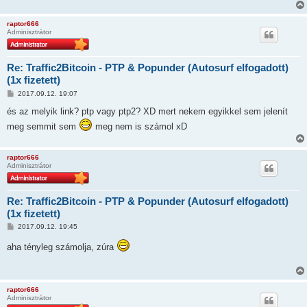
s
z
ó
raptor666
l
Adminisztrátor
á
s
Re: Traffic2Bitcoin - PTP & Popunder (Autosurf elfogadott)
(1x fizetett)
H
2017.09.12. 19:07
o
z
és az melyik link? ptp vagy ptp2? XD mert nekem egyikkel sem jelenít
z
meg semmit sem
meg nem is számol xD
á
s
z
ó
raptor666
l
Adminisztrátor
á
s
Re: Traffic2Bitcoin - PTP & Popunder (Autosurf elfogadott)
(1x fizetett)
H
2017.09.12. 19:45
o
z
aha tényleg számolja, zúra
z
á
s
z
ó
raptor666
l
Adminisztrátor
á