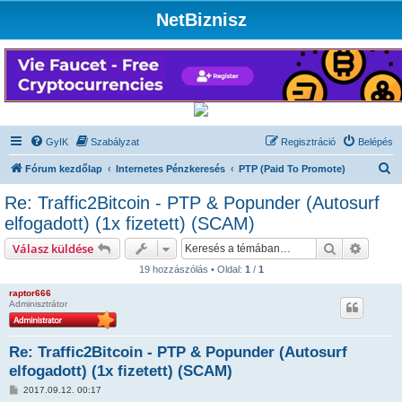
NetBiznisz
GyIK
Szabályzat
Regisztráció
Belépés
K
Fórum kezdőlap
Internetes Pénzkeresés
PTP (Paid To Promote)
e
Re: Traffic2Bitcoin - PTP & Popunder (Autosurf
r
elfogadott) (1x fizetett) (SCAM)
e
Keresés
Részlet
Válasz küldése
s
19 hozzászólás • Oldal:
1
/
1
é
raptor666
s
Adminisztrátor
Re: Traffic2Bitcoin - PTP & Popunder (Autosurf
elfogadott) (1x fizetett) (SCAM)
H
2017.09.12. 00:17
o