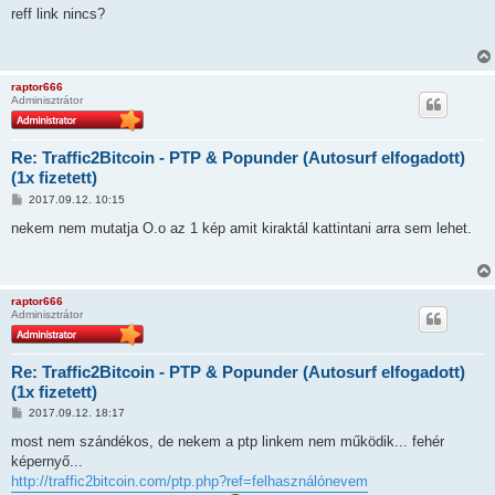
z
reff link nincs?
z
á
s
z
ó
raptor666
l
Adminisztrátor
á
s
Re: Traffic2Bitcoin - PTP & Popunder (Autosurf elfogadott)
(1x fizetett)
H
2017.09.12. 10:15
o
z
nekem nem mutatja O.o az 1 kép amit kiraktál kattintani arra sem lehet.
z
á
s
z
ó
raptor666
l
Adminisztrátor
á
s
Re: Traffic2Bitcoin - PTP & Popunder (Autosurf elfogadott)
(1x fizetett)
H
2017.09.12. 18:17
o
z
most nem szándékos, de nekem a ptp linkem nem működik... fehér
z
képernyő...
á
s
http://traffic2bitcoin.com/ptp.php?ref=felhasználónevem
z