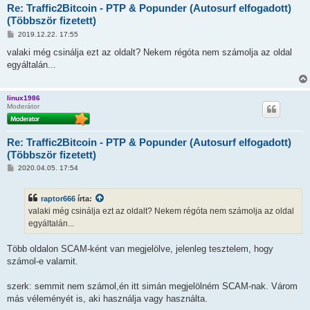
Re: Traffic2Bitcoin - PTP & Popunder (Autosurf elfogadott)
(Többször fizetett)
H
2019.12.22. 17:55
o
z
valaki még csinálja ezt az oldalt? Nekem régóta nem számolja az oldal
z
egyáltalán...
á
s
z
ó
linux1986
l
Moderátor
á
s
Re: Traffic2Bitcoin - PTP & Popunder (Autosurf elfogadott)
(Többször fizetett)
H
2020.04.05. 17:54
o
z
z
raptor666
írta:
á
s
valaki még csinálja ezt az oldalt? Nekem régóta nem számolja az oldal
z
egyáltalán...
ó
l
á
Több oldalon SCAM-ként van megjelölve, jelenleg tesztelem, hogy
s
számol-e valamit.
szerk: semmit nem számol,én itt simán megjelölném SCAM-nak. Várom
más véleményét is, aki használja vagy használta.