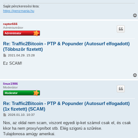
Saját pénzkeresési lista:
https://penzmania.hu
raptor666
Adminisztrátor
Re: Traffic2Bitcoin - PTP & Popunder (Autosurf elfogadott)
(Többször fizetett)
H
2021.04.29. 15:28
o
z
Ez SCAM!
z
á
s
z
ó
linux1986
l
Moderátor
á
s
Re: Traffic2Bitcoin - PTP & Popunder (Autosurf elfogadott)
(1x fizetett) (SCAM)
H
2026.01.10. 10:37
o
z
Nos, az oldal nem scam, viszont egyedi ip-ket számol csak el, és csak
z
kkor ha nem proxy/vpn/bot stb. Elég szigorú a szűrése.
á
s
Tulajdonosa amúgy amerikai.
z