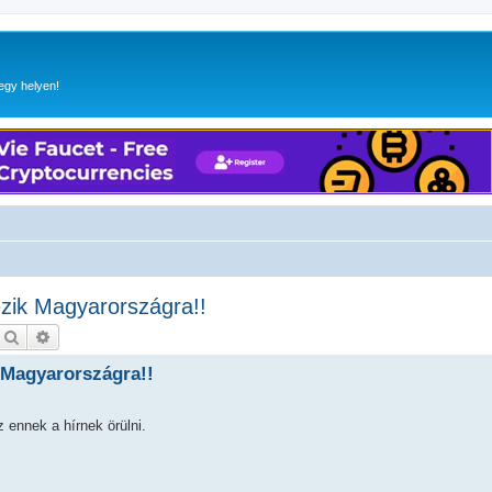
egy helyen!
zik Magyarországra!!
Keresés
Részletes keresés
 Magyarországra!!
 ennek a hírnek örülni.