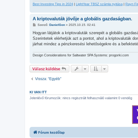
l
Best Investing Tips in 2024
|
LightYear TBSZ számla nyitása
|
Rayn Fi
á
s
A kriptovaluták jövője a globális gazdaságban.
H
Szerző:
DanielGon
»
2025.10.15. 02:41
o
z
Hogyan látjátok a kriptovaluták szerepét a globális gaz
z
Szerintetek elérhetjük azt a pontot, ahol a kriptovaluták d
á
s
járhat mindez a pénzkeresési lehetőségekre és a befektet
z
ó
l
Design Considerations for Saltwater SPA Systems: progorki.com
á
s
Válasz küldése
Vissza: “Egyéb”
KI VAN ITT
Jelenlévő fórumozók: nincs regisztrált felhasználó valamint 0 vendég
Fórum kezdőlap