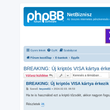
NetBiznisz
Az összes internetes pénzkeresés 
Gyors linkek
GyIK
Szabályzat
Fórum kezdőlap
E-bankok
Egyéb
BREAKING: Új kriptós VISA kártya érke
Válasz küldése
BREAKING: Új kriptós VISA kártya érkezik
H
Szerző:
beyond11
»
2024.02.03. 06:53
o
z
Ha te is használod ezt a kriptó tőzsdét, akkor nagyon fogsz
z
á
s
Részletek
itt
.
z
ó