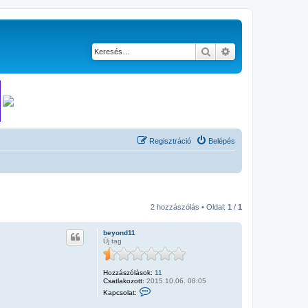
Keresés
Részletes keresés
Regisztráció
Belépés
2 hozzászólás • Oldal:
1
/
1
beyond11
Új tag
Hozzászólások:
11
Csatlakozott:
2015.10.06. 08:05
K
Kapcsolat:
a
p