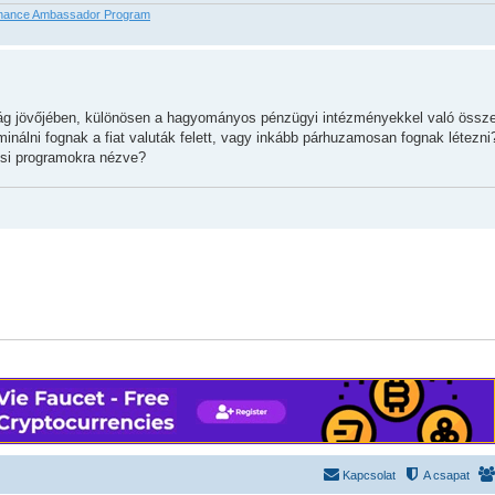
nance Ambassador Program
daság jövőjében, különösen a hagyományos pénzügyi intézményekkel való össz
ominálni fognak a fiat valuták felett, vagy inkább párhuzamosan fognak létezn
ési programokra nézve?
Kapcsolat
A csapat