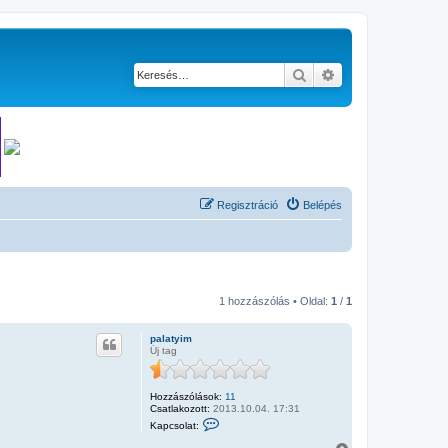
Keresés
Részletes keresés
Regisztráció
Belépés
1 hozzászólás • Oldal:
1
/
1
palatyim
Új tag
Hozzászólások:
11
Csatlakozott:
2013.10.04. 17:31
K
Kapcsolat:
a
p
V