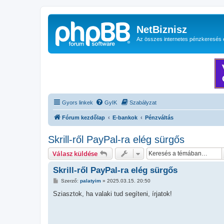
NetBiznisz
Az összes internetes pénzkeresés 
Gyors linkek
GyIK
Szabályzat
Fórum kezdőlap
E-bankok
Pénzváltás
Skrill-ről PayPal-ra elég sürgős
Válasz küldése
Skrill-ről PayPal-ra elég sürgős
H
Szerző:
palatyim
»
2025.03.15. 20:50
o
z
Sziasztok, ha valaki tud segíteni, írjatok!
z
á
s
z
ó