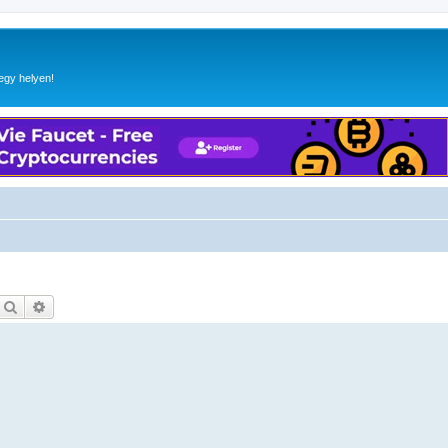
egy helyen!
Keresés
Részletes keresés