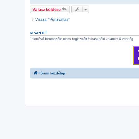
l
á
Válasz küldése
s
Vissza: “Pénzváltás”
KI VAN ITT
Jelenlévő fórumozók: nincs regisztrált felhasználó valamint 0 vendég
Fórum kezdőlap