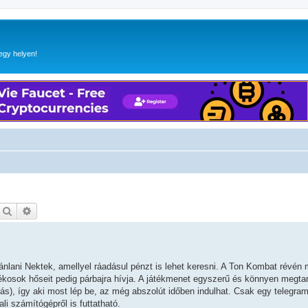
egy helyen!
Keresés
Részletes keresés
nlani Nektek, amellyel ráadásul pénzt is lehet keresni. A Ton Kombat révén
átékosok hőseit pedig párbajra hívja. A játékmenet egyszerű és könnyen megta
tás), így aki most lép be, az még abszolút időben indulhat. Csak egy telegram
li számítógépről is futtatható.