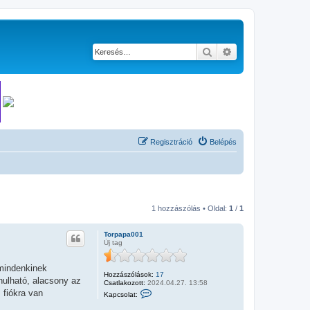
Keresés
Részletes keresés
Regisztráció
Belépés
1 hozzászólás • Oldal:
1
/
1
Torpapa001
Új tag
 mindenkinek
Hozzászólások:
17
nulható, alacsony az
Csatlakozott:
2024.04.27. 13:58
K
 fiókra van
Kapcsolat:
a
p