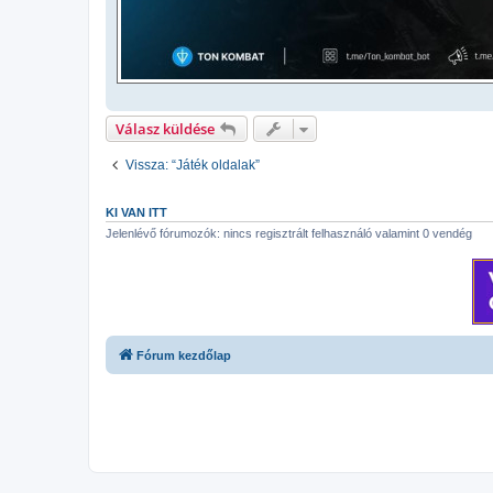
Válasz küldése
Vissza: “Játék oldalak”
KI VAN ITT
Jelenlévő fórumozók: nincs regisztrált felhasználó valamint 0 vendég
Fórum kezdőlap