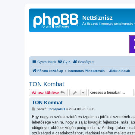
NetBiznisz
Az összes internetes pénzkeresés 
Gyors linkek
GyIK
Szabályzat
Fórum kezdőlap
Internetes Pénzkeresés
Játék oldalak
TON Kombat
Válasz küldése
TON Kombat
H
Szerző:
Torpapa001
»
2024.09.23. 13:11
o
z
Egy nagyon szórakoztató és izgalmas játékot szeretnék ajá
z
lehetősége van rá, hogy a saját lovagját fejlessze, más j
á
s
időigénye, október végén pedig indul az Airdrop (token osz
z
szükséged a csatlakozáshoz, ráadásul telefon mellett aszta
ó