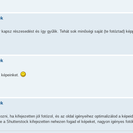
ek
kapsz részesedést és így gyűlik. Tehát sok minőségi saját (te fotóztad) képp
ek
a képeinket.
ek
zni, ha kifejezetten jól fotózol, és az oldal igényeihez optimalizálod a képe
e a Shutterstock kifejezetten nehezen fogad el képeket, nagyon igényes fotók