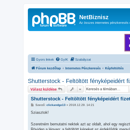
NetBiznisz
Az összes internetes pénzkeresés 
Gyors linkek
GyIK
Szabályzat
Fórum kezdőlap
Internetes Pénzkeresés
Képfeltöltés
Shutterstock - Feltöltött fényképeidért f
Válasz küldése
Shutterstock - Feltöltött fényképeidért fize
H
Szerző:
clickandgo13
»
2018.12.29. 14:21
o
z
Sziasztok!
z
á
s
Szeretném bemutatni nektek azt az oldalt, ahol egy regiszt
z
Röviden a lényeg: a feltöltött képeket az érdeklődök megv
ó