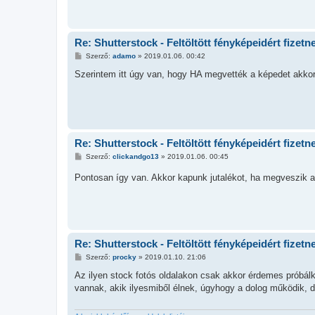
z
ó
l
á
s
Re: Shutterstock - Feltöltött fényképeidért fizetn
H
Szerző:
adamo
»
2019.01.06. 00:42
o
z
Szerintem itt úgy van, hogy HA megvették a képedet akkor 
z
á
s
z
ó
l
á
s
Re: Shutterstock - Feltöltött fényképeidért fizetn
H
Szerző:
clickandgo13
»
2019.01.06. 00:45
o
z
Pontosan így van. Akkor kapunk jutalékot, ha megveszik 
z
á
s
z
ó
l
á
s
Re: Shutterstock - Feltöltött fényképeidért fizetn
H
Szerző:
procky
»
2019.01.10. 21:06
o
z
Az ilyen stock fotós oldalakon csak akkor érdemes próbálko
z
vannak, akik ilyesmiből élnek, úgyhogy a dolog működik, d
á
s
z