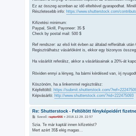
l
Ez az összeg azonban az idő elteltével gyarapodhat. Miné
á
s
Részletesebb info:
https://www.shutterstock.com/contributo 
Kifizetési minimum:
Paypal, Skrill, Payoneer: 35 $
Check by postal mail: 500 $
Ref rendszer: az első két évben az általad refferáltak után 0
Regisztrálhatsz vásárlóként is, ekkor egy bizonyos összegé
Ha vásárlót referálsz, akkor a vásárlásainak a 20%-át kapo
Röviden ennyi a lényeg, ha bármi kérdésed van, írj nyugo
Köszönöm, ha a linkemmel regisztrálsz:
Képfeltöltő:
https://submit.shutterstock.com/?ref=2224750
Képvásárló:
http://www.shutterstock.com/?rid=222475093
Re: Shutterstock - Feltöltött fényképeidért fizetn
H
Szerző:
raptor666
»
2018.12.29. 22:57
o
z
Szia. Te már kaptál innen kifizetést?
z
Mert azért 35$ elég magas...
á
s