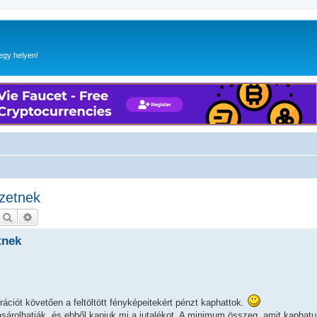
egy helyen!
izetnek
Keresés
Részletes keresés
tnek
rációt követően a feltöltött fényképeitekért pénzt kaphattok.
ásárolhatják, és ebből kapjuk mi a jutalékot. A minimum összeg, amit kaphatu