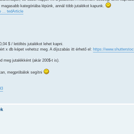
l magasabb kategóriába lépünk, annál több jutalékot kapunk.
... tedArticle
,04 $ / letöltés jutalékot lehet kapni.
rt x db képet vehetsz meg. A díjszabás itt érhető el:
https://www.shuttersto
d meg jutalékként (akár 200$-t is).
dtan, megpróbálok segítni
93
ek