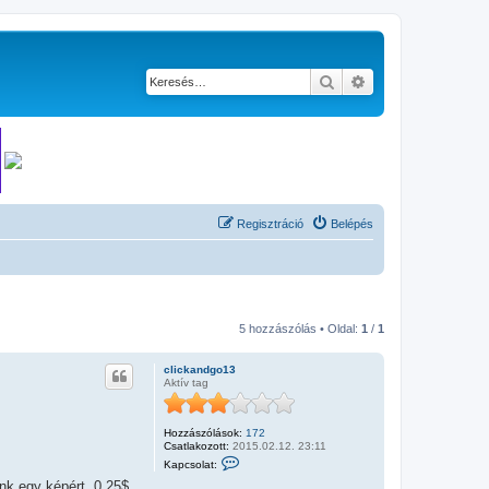
Keresés
Részletes keresés
Regisztráció
Belépés
5 hozzászólás • Oldal:
1
/
1
clickandgo13
Aktív tag
Hozzászólások:
172
Csatlakozott:
2015.02.12. 23:11
K
Kapcsolat:
a
p
nk egy képért, 0,25$.