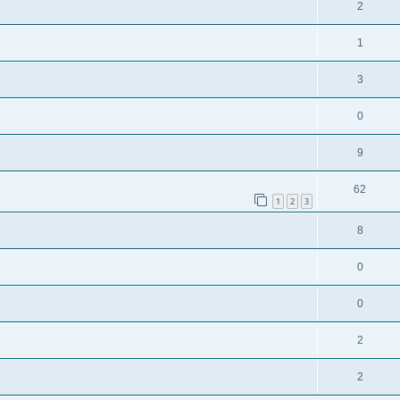
2
1
3
0
9
62
1
2
3
8
0
0
2
2