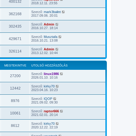
400132
2018.12.11. 23:55
Szerző:
mark3balint
362168
2017.09.06. 20:01
Szerző:
Admin
302435
2016.10.27. 18:14
Szerző:
Musztafa
429671
2016.10.21. 13:08
Szerző:
Admin
326114
2013.12.02. 10:44
MEGTEKINTVE
UTOLSÓ HOZZÁSZÓLÁS
Szerző:
linux1986
27200
2026.01.10. 10:16
Szerző:
kirky70
12442
2023.04.16. 10:23
Szerző:
IQOP
8976
2021.09.02. 09:30
Szerző:
raptor666
10061
2021.02.01. 20:14
Szerző:
kirky70
8612
2020.12.22. 22:19
Szerző:
vsystech