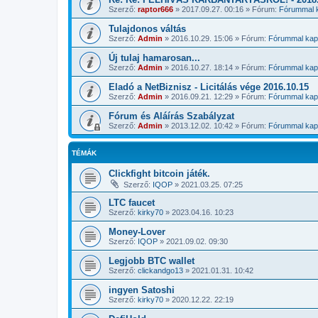
Szerző:
raptor666
»
2017.09.27. 00:16
» Fórum:
Fórummal k
Tulajdonos váltás
Szerző:
Admin
»
2016.10.29. 15:06
» Fórum:
Fórummal kapc
Új tulaj hamarosan...
Szerző:
Admin
»
2016.10.27. 18:14
» Fórum:
Fórummal kapc
Eladó a NetBiznisz - Licitálás vége 2016.10.15
Szerző:
Admin
»
2016.09.21. 12:29
» Fórum:
Fórummal kapc
Fórum és Aláírás Szabályzat
Szerző:
Admin
»
2013.12.02. 10:42
» Fórum:
Fórummal kapc
TÉMÁK
Clickfight bitcoin játék.
Szerző:
IQOP
»
2021.03.25. 07:25
LTC faucet
Szerző:
kirky70
»
2023.04.16. 10:23
Money-Lover
Szerző:
IQOP
»
2021.09.02. 09:30
Legjobb BTC wallet
Szerző:
clickandgo13
»
2021.01.31. 10:42
ingyen Satoshi
Szerző:
kirky70
»
2020.12.22. 22:19