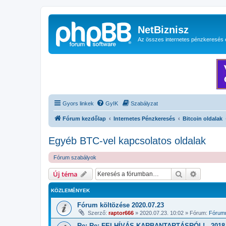
NetBiznisz
Az összes internetes pénzkeresés 
Gyors linkek
GyIK
Szabályzat
Fórum kezdőlap
Internetes Pénzkeresés
Bitcoin oldalak
Egyéb BTC-vel kapcsolatos oldalak
Fórum szabályok
Keresés
Részletes
Új téma
KÖZLEMÉNYEK
Fórum költözése 2020.07.23
Szerző:
raptor666
»
2020.07.23. 10:02
» Fórum:
Fórumm
Re: Re: FELHÍVÁS KARBANTARTÁSRÓL! - 2018.1