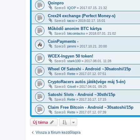
Qoinpro
Szerző:
IQOP
»
2017.07.15. 21:32
Crex24 exchange (Perfect Money-s)
Szerző:
tacsi
»
2019.02.17. 15:01
Működő anonim BTC kártya
Szerző:
bitcoinlacko
»
2018.07.01. 21:02
CoinPayments -
Szerző:
pimmi
»
2017.10.21. 20:00
WCEX-Ingyen 50 token!
Szerző:
stark100
»
2017.08.01. 11:28
Wheel Of Satoshi - Android ~30satoshi/15p
Szerző:
Rette
»
2017.07.12. 07:51
CryptoRacers autós játék(vége máj 5-én)
Szerző:
Gisell
»
2017.04.01. 09:25
Satoshi Slots - Android ~30sth/15p
Szerző:
Rette
»
2017.10.17. 17:15
Claim Free Bitcoin - Android ~30satoshi/15p
Szerző:
Rette
»
2017.07.12. 07:39
Új téma
Vissza a fórum kezdőlapra