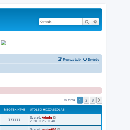
Keresés
Részletes keresés
Regisztráció
Belépés
1
2
3
Következő
70 téma
MEGTEKINTVE
UTOLSÓ HOZZÁSZÓLÁS
Szerző:
Admin
373833
2020.07.25. 11:40
Szerző:
raptor666