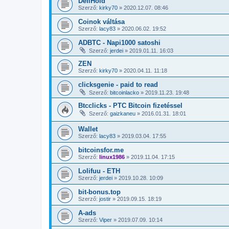
DefiHold
Szerző:
kirky70
»
2020.12.07. 08:46
Coinok váltása
Szerző:
lacy83
»
2020.06.02. 19:52
ADBTC - Napi1000 satoshi
Szerző:
jerdei
»
2019.01.11. 16:03
ZEN
Szerző:
kirky70
»
2020.04.11. 11:18
clicksgenie - paid to read
Szerző:
bitcoinlacko
»
2019.11.23. 19:48
Btcclicks - PTC Bitcoin fizetéssel
Szerző:
gaizkaneu
»
2016.01.31. 18:01
Wallet
Szerző:
lacy83
»
2019.03.04. 17:55
bitcoinsfor.me
Szerző:
linux1986
»
2019.11.04. 17:15
Lolifuu - ETH
Szerző:
jerdei
»
2019.10.28. 10:09
bit-bonus.top
Szerző:
jostir
»
2019.09.15. 18:19
A-ads
Szerző:
Viper
»
2019.07.09. 10:14