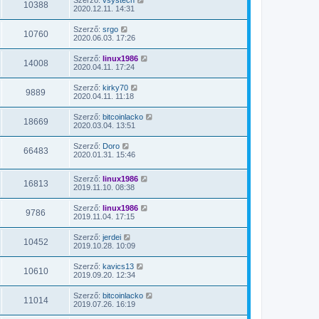
10388
2020.12.11. 14:31
Szerző:
srgo
10760
2020.06.03. 17:26
Szerző:
linux1986
14008
2020.04.11. 17:24
Szerző:
kirky70
9889
2020.04.11. 11:18
Szerző:
bitcoinlacko
18669
2020.03.04. 13:51
Szerző:
Doro
66483
2020.01.31. 15:46
Szerző:
linux1986
16813
2019.11.10. 08:38
Szerző:
linux1986
9786
2019.11.04. 17:15
Szerző:
jerdei
10452
2019.10.28. 10:09
Szerző:
kavics13
10610
2019.09.20. 12:34
Szerző:
bitcoinlacko
11014
2019.07.26. 16:19