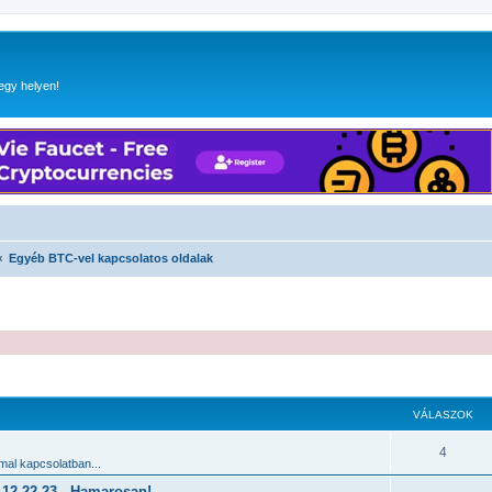
egy helyen!
Egyéb BTC-vel kapcsolatos oldalak
 keresés
VÁLASZOK
4
al kapcsolatban...
2.22-23 - Hamarosan!