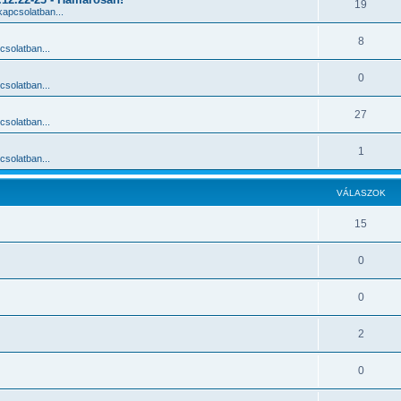
19
apcsolatban...
8
solatban...
0
solatban...
27
solatban...
1
solatban...
VÁLASZOK
15
0
0
2
0