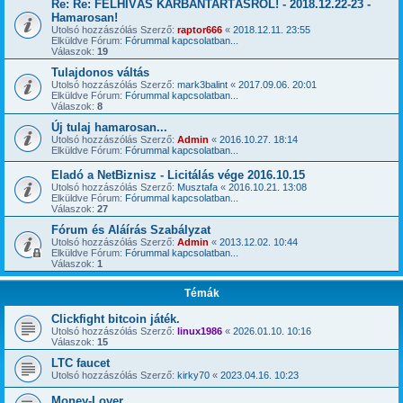
Re: Re: FELHÍVÁS KARBANTARTÁSRÓL! - 2018.12.22-23 -
Hamarosan!
Utolsó hozzászólás Szerző:
raptor666
«
2018.12.11. 23:55
Elküldve Fórum:
Fórummal kapcsolatban...
Válaszok:
19
Tulajdonos váltás
Utolsó hozzászólás Szerző:
mark3balint
«
2017.09.06. 20:01
Elküldve Fórum:
Fórummal kapcsolatban...
Válaszok:
8
Új tulaj hamarosan...
Utolsó hozzászólás Szerző:
Admin
«
2016.10.27. 18:14
Elküldve Fórum:
Fórummal kapcsolatban...
Eladó a NetBiznisz - Licitálás vége 2016.10.15
Utolsó hozzászólás Szerző:
Musztafa
«
2016.10.21. 13:08
Elküldve Fórum:
Fórummal kapcsolatban...
Válaszok:
27
Fórum és Aláírás Szabályzat
Utolsó hozzászólás Szerző:
Admin
«
2013.12.02. 10:44
Elküldve Fórum:
Fórummal kapcsolatban...
Válaszok:
1
Témák
Clickfight bitcoin játék.
Utolsó hozzászólás Szerző:
linux1986
«
2026.01.10. 10:16
Válaszok:
15
LTC faucet
Utolsó hozzászólás Szerző:
kirky70
«
2023.04.16. 10:23
Money-Lover