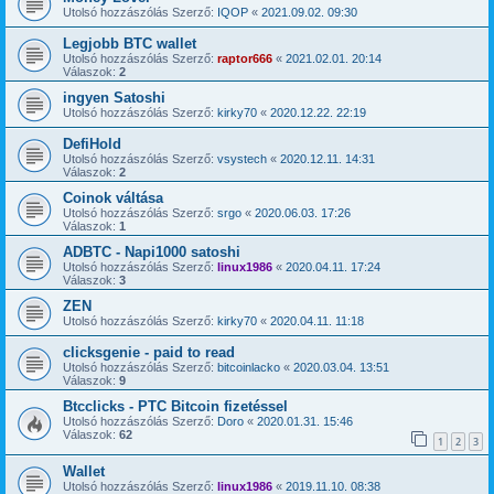
Utolsó hozzászólás Szerző:
IQOP
«
2021.09.02. 09:30
Legjobb BTC wallet
Utolsó hozzászólás Szerző:
raptor666
«
2021.02.01. 20:14
Válaszok:
2
ingyen Satoshi
Utolsó hozzászólás Szerző:
kirky70
«
2020.12.22. 22:19
DefiHold
Utolsó hozzászólás Szerző:
vsystech
«
2020.12.11. 14:31
Válaszok:
2
Coinok váltása
Utolsó hozzászólás Szerző:
srgo
«
2020.06.03. 17:26
Válaszok:
1
ADBTC - Napi1000 satoshi
Utolsó hozzászólás Szerző:
linux1986
«
2020.04.11. 17:24
Válaszok:
3
ZEN
Utolsó hozzászólás Szerző:
kirky70
«
2020.04.11. 11:18
clicksgenie - paid to read
Utolsó hozzászólás Szerző:
bitcoinlacko
«
2020.03.04. 13:51
Válaszok:
9
Btcclicks - PTC Bitcoin fizetéssel
Utolsó hozzászólás Szerző:
Doro
«
2020.01.31. 15:46
Válaszok:
62
1
2
3
Wallet
Utolsó hozzászólás Szerző:
linux1986
«
2019.11.10. 08:38