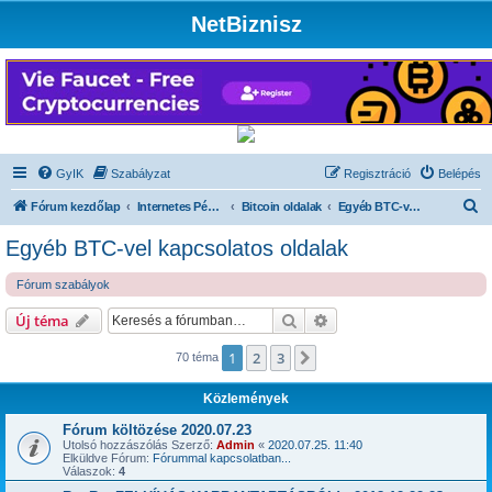
NetBiznisz
GyIK
Szabályzat
Regisztráció
Belépés
K
Fórum kezdőlap
Internetes Pénzkeresés
Bitcoin oldalak
Egyéb BTC-vel kapcsolatos oldalak
e
Egyéb BTC-vel kapcsolatos oldalak
r
Fórum szabályok
e
s
Keresés
Részletes keresés
Új téma
é
1
2
3
Következő
70 téma
s
Közlemények
Fórum költözése 2020.07.23
Utolsó hozzászólás Szerző:
Admin
«
2020.07.25. 11:40
Elküldve Fórum:
Fórummal kapcsolatban...
Válaszok:
4