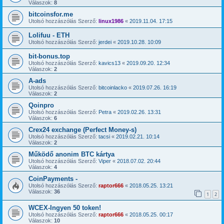
Válaszok:
8
bitcoinsfor.me
Utolsó hozzászólás Szerző:
linux1986
«
2019.11.04. 17:15
Lolifuu - ETH
Utolsó hozzászólás Szerző:
jerdei
«
2019.10.28. 10:09
bit-bonus.top
Utolsó hozzászólás Szerző:
kavics13
«
2019.09.20. 12:34
Válaszok:
2
A-ads
Utolsó hozzászólás Szerző:
bitcoinlacko
«
2019.07.26. 16:19
Válaszok:
2
Qoinpro
Utolsó hozzászólás Szerző:
Petra
«
2019.02.26. 13:31
Válaszok:
6
Crex24 exchange (Perfect Money-s)
Utolsó hozzászólás Szerző:
tacsi
«
2019.02.21. 10:14
Válaszok:
2
Működő anonim BTC kártya
Utolsó hozzászólás Szerző:
Viper
«
2018.07.02. 20:44
Válaszok:
4
CoinPayments -
Utolsó hozzászólás Szerző:
raptor666
«
2018.05.25. 13:21
Válaszok:
36
1
2
WCEX-Ingyen 50 token!
Utolsó hozzászólás Szerző:
raptor666
«
2018.05.25. 00:17
Válaszok:
10