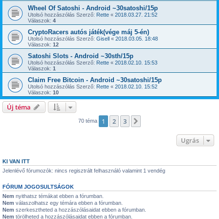
Wheel Of Satoshi - Android ~30satoshi/15p
Utolsó hozzászólás Szerző:
Rette
«
2018.03.27. 21:52
Válaszok:
4
CryptoRacers autós játék(vége máj 5-én)
Utolsó hozzászólás Szerző:
Gisell
«
2018.03.05. 18:48
Válaszok:
12
Satoshi Slots - Android ~30sth/15p
Utolsó hozzászólás Szerző:
Rette
«
2018.02.10. 15:53
Válaszok:
1
Claim Free Bitcoin - Android ~30satoshi/15p
Utolsó hozzászólás Szerző:
Rette
«
2018.02.10. 15:52
Válaszok:
10
Új téma
1
2
3
Következő
70 téma
Ugrás
KI VAN ITT
Jelenlévő fórumozók: nincs regisztrált felhasználó valamint 1 vendég
FÓRUM JOGOSULTSÁGOK
Nem
nyithatsz témákat ebben a fórumban.
Nem
válaszolhatsz egy témára ebben a fórumban.
Nem
szerkesztheted a hozzászólásaidat ebben a fórumban.
Nem
törölheted a hozzászólásaidat ebben a fórumban.