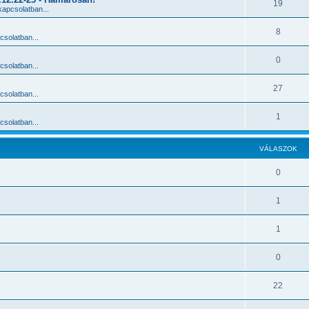
19
apcsolatban...
8
solatban...
0
solatban...
27
solatban...
1
solatban...
VÁLASZOK
0
1
1
0
22