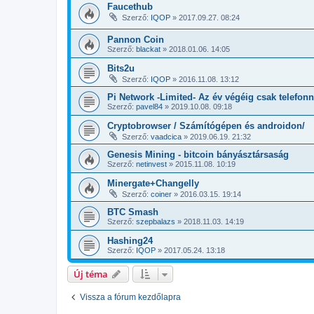
Faucethub
Szerző:
IQOP
»
2017.09.27. 08:24
Pannon Coin
Szerző:
blackat
»
2018.01.06. 14:05
Bits2u
Szerző:
IQOP
»
2016.11.08. 13:12
Pi Network -Limited- Az év végéig csak telefonn
Szerző:
pavel84
»
2019.10.08. 09:18
Cryptobrowser / Számítógépen és androidon/
Szerző:
vaadcica
»
2019.06.19. 21:32
Genesis Mining - bitcoin bányásztársaság
Szerző:
netinvest
»
2015.11.08. 10:19
Minergate+Changelly
Szerző:
coiner
»
2016.03.15. 19:14
BTC Smash
Szerző:
szepbalazs
»
2018.11.03. 14:19
Hashing24
Szerző:
IQOP
»
2017.05.24. 13:18
Új téma
Vissza a fórum kezdőlapra