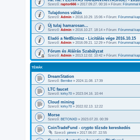
Szerző:
raptor666
»
2017.09.27. 00:16
» Fórum:
Fórummal k
Tulajdonos váltás
Szerző:
Admin
»
2016.10.29. 15:06
» Fórum:
Fórummal kapc
Új tulaj hamarosan...
Szerző:
Admin
»
2016.10.27. 18:14
» Fórum:
Fórummal kapc
Eladó a NetBiznisz - Licitálás vége 2016.10.15
Szerző:
Admin
»
2016.09.21. 12:29
» Fórum:
Fórummal kapc
Fórum és Aláírás Szabályzat
Szerző:
Admin
»
2013.12.02. 10:42
» Fórum:
Fórummal kapc
TÉMÁK
DreamStation
Szerző:
Bernike
»
2024.11.08. 17:39
LTC faucet
Szerző:
kirky70
»
2023.04.16. 10:44
Cloud mining
Szerző:
kirky70
»
2022.02.13. 12:22
Morse
Szerző:
BETONXD
»
2023.07.20. 00:39
CoinTradeFund - crypto tőzsde kereskedés
Szerző:
pimmi
»
2017.06.07. 22:55