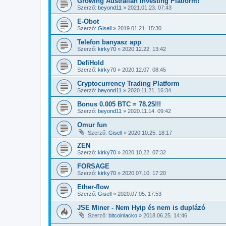
Growing Australian Investing Platform!
Szerző:
beyond11
»
2021.01.23. 07:43
E-Obot
Szerző:
Gisell
»
2019.01.21. 15:30
Telefon banyasz app
Szerző:
kirky70
»
2020.12.22. 13:42
DefiHold
Szerző:
kirky70
»
2020.12.07. 08:45
Cryptocurrency Trading Platform
Szerző:
beyond11
»
2020.11.21. 16:34
Bonus 0.005 BTC = 78.2$!!!
Szerző:
beyond11
»
2020.11.14. 09:42
Omur fun
Szerző:
Gisell
»
2020.10.25. 18:17
ZEN
Szerző:
kirky70
»
2020.10.22. 07:32
FORSAGE
Szerző:
kirky70
»
2020.07.10. 17:20
Ether-flow
Szerző:
Gisell
»
2020.07.05. 17:53
JSE Miner - Nem Hyip és nem is duplázó
Szerző:
bitcoinlacko
»
2018.06.25. 14:46