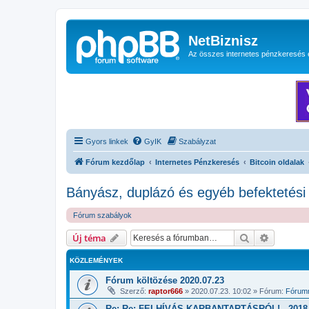
NetBiznisz
Az összes internetes pénzkeresés 
Gyors linkek
GyIK
Szabályzat
Fórum kezdőlap
Internetes Pénzkeresés
Bitcoin oldalak
Bányász, duplázó és egyéb befektetési 
Fórum szabályok
Keresés
Részletes
Új téma
KÖZLEMÉNYEK
Fórum költözése 2020.07.23
Szerző:
raptor666
»
2020.07.23. 10:02
» Fórum:
Fórumm
Re: Re: FELHÍVÁS KARBANTARTÁSRÓL! - 2018.1