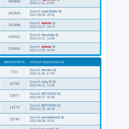
400880
2018.12.11. 23:55
Szerző:
mark3balint
362845
2017.09.06. 20:01
Szerző:
Admin
302996
2016.10.27. 18:14
Szerző:
Musztafa
430501
2016.10.21. 13:08
Szerző:
Admin
326691
2013.12.02. 10:44
MEGTEKINTVE
UTOLSÓ HOZZÁSZÓLÁS
Szerző:
Bernike
7721
2024.11.08. 17:39
Szerző:
kirky70
16785
2023.09.21. 21:55
Szerző:
BETONXD
15877
2023.08.17. 02:45
Szerző:
BETONXD
14270
2023.07.20. 00:39
Szerző:
jasmiebhree6
28740
2021.09.08. 16:01
Szerző:
beyond11