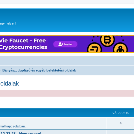
egy helyen!
Bányász, duplázó és egyéb befektetési oldalak
oldalak
 keresés
VÁLASZOK
4
al kapcsolatban...
2.22-23 - Hamarosan!