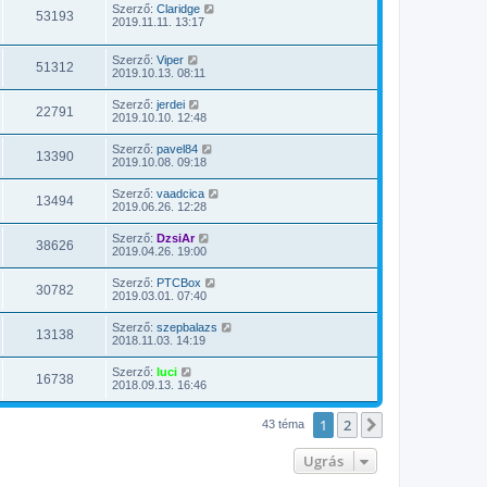
Szerző:
Claridge
53193
2019.11.11. 13:17
Szerző:
Viper
51312
2019.10.13. 08:11
Szerző:
jerdei
22791
2019.10.10. 12:48
Szerző:
pavel84
13390
2019.10.08. 09:18
Szerző:
vaadcica
13494
2019.06.26. 12:28
Szerző:
DzsiAr
38626
2019.04.26. 19:00
Szerző:
PTCBox
30782
2019.03.01. 07:40
Szerző:
szepbalazs
13138
2018.11.03. 14:19
Szerző:
luci
16738
2018.09.13. 16:46
1
2
Következő
43 téma
Ugrás