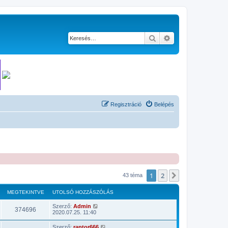
Keresés
Részletes keresés
Regisztráció
Belépés
1
2
Következő
43 téma
MEGTEKINTVE
UTOLSÓ HOZZÁSZÓLÁS
Szerző:
Admin
374696
2020.07.25. 11:40
Szerző:
raptor666