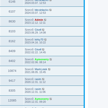
6146
2024.03.07. 12:53
Szerző:
bitcoinlacko
6107
2024.03.07. 12:53
Szerző:
Admin
8630
2023.12.12. 12:11
Szerző:
Gisell
8103
2023.06.29. 14:08
Szerző:
kirky70
8162
2023.04.16. 10:22
Szerző:
Gisell
8409
2022.02.22. 14:45
Szerző:
Aymonerry
8402
2022.02.06. 08:14
Szerző:
MarkLotek
10874
2021.08.05. 15:45
Szerző:
rasim
9417
2020.12.31. 11:12
Szerző:
rasim
8305
2020.12.31. 11:06
Szerző:
Aymonerry
12085
2020.12.31. 09:20