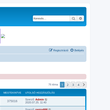
Keresés
Részletes keresés
Regisztráció
Belépés
1
2
3
4
Következő
76 téma
MEGTEKINTVE
UTOLSÓ HOZZÁSZÓLÁS
Szerző:
Admin
375016
2020.07.25. 11:40
Szerző:
raptor666