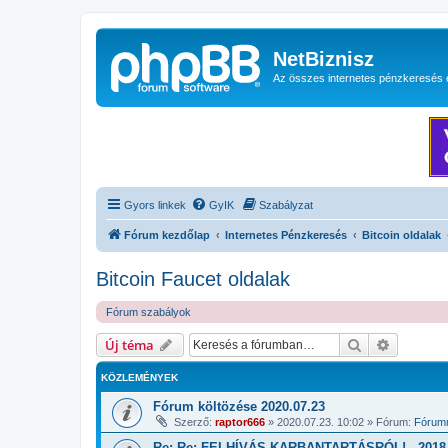
NetBiznisz
Az összes internetes pénzkeresés 
Gyors linkek
GyIK
Szabályzat
Fórum kezdőlap
Internetes Pénzkeresés
Bitcoin oldalak
Bitcoin Faucet oldalak
Fórum szabályok
Keresés
Részletes
Új téma
KÖZLEMÉNYEK
Fórum költözése 2020.07.23
Szerző:
raptor666
»
2020.07.23. 10:02
» Fórum:
Fórumm
Re: Re: FELHÍVÁS KARBANTARTÁSRÓL! - 2018.1