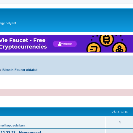
egy helyen!
Bitcoin Faucet oldalak
 keresés
VÁLASZOK
4
al kapcsolatban...
2.22-23 - Hamarosan!