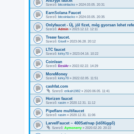
Altcrypt faucet
Szerző:
bitcoinlacko
»
2024.03.05. 20:31
EarnSolana Faucet
Szerző:
bitcoinlacko
»
2024.03.05. 20:35
Onlyfaucet - Új, jól fizet, még gyorsan lehet refe
Szerző:
Admin
»
2023.12.12. 12:11
Treaw faucet.
Szerző:
Gisell
»
2023.06.28. 20:12
LTC faucet
Szerző:
kirky70
»
2023.04.16. 10:22
Coinlean
Szerző:
DzsiAr
»
2022.02.22. 14:29
MoreMoney
Szerző:
kirky70
»
2022.02.05. 11:51
cashfat.com
Szerző:
erikah1982
»
2020.06.05. 11:41
Horizen faucet
Szerző:
rasim
»
2020.12.31. 11:12
Pipeflare multifaucet
Szerző:
rasim
»
2020.12.31. 11:06
LarvelFaucet ~ 400Sat/nap (időfüggő)
Szerző:
Aymonerry
»
2020.02.20. 20:22