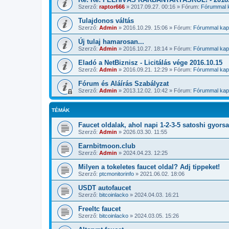
Szerző:
raptor666
»
2017.09.27. 00:16
» Fórum:
Fórummal k
Tulajdonos váltás
Szerző:
Admin
»
2016.10.29. 15:06
» Fórum:
Fórummal kapc
Új tulaj hamarosan...
Szerző:
Admin
»
2016.10.27. 18:14
» Fórum:
Fórummal kapc
Eladó a NetBiznisz - Licitálás vége 2016.10.15
Szerző:
Admin
»
2016.09.21. 12:29
» Fórum:
Fórummal kapc
Fórum és Aláírás Szabályzat
Szerző:
Admin
»
2013.12.02. 10:42
» Fórum:
Fórummal kapc
TÉMÁK
Faucet oldalak, ahol napi 1-2-3-5 satoshi gyors
Szerző:
Admin
»
2026.03.30. 11:55
Earnbitmoon.club
Szerző:
Admin
»
2024.04.23. 12:25
Milyen a tokeletes faucet oldal? Adj tippeket!
Szerző:
ptcmonitorinfo
»
2021.06.02. 18:06
USDT autofaucet
Szerző:
bitcoinlacko
»
2024.04.03. 16:21
Freeltc faucet
Szerző:
bitcoinlacko
»
2024.03.05. 15:26