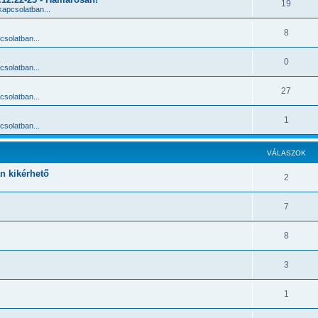
19
apcsolatban...
8
solatban...
0
solatban...
27
solatban...
1
solatban...
VÁLASZOK
an kikérhető
2
7
8
3
1