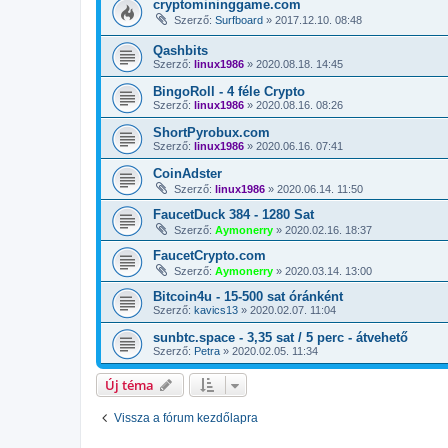
cryptomininggame.com
Szerző:
Surfboard
»
2017.12.10. 08:48
Qashbits
Szerző:
linux1986
»
2020.08.18. 14:45
BingoRoll - 4 féle Crypto
Szerző:
linux1986
»
2020.08.16. 08:26
ShortPyrobux.com
Szerző:
linux1986
»
2020.06.16. 07:41
CoinAdster
Szerző:
linux1986
»
2020.06.14. 11:50
FaucetDuck 384 - 1280 Sat
Szerző:
Aymonerry
»
2020.02.16. 18:37
FaucetCrypto.com
Szerző:
Aymonerry
»
2020.03.14. 13:00
Bitcoin4u - 15-500 sat óránként
Szerző:
kavics13
»
2020.02.07. 11:04
sunbtc.space - 3,35 sat / 5 perc - átvehető
Szerző:
Petra
»
2020.02.05. 11:34
Új téma
Vissza a fórum kezdőlapra