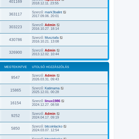
401169
2018.12.11. 23:55
Szerző:
mark3balint
363117
2017.09.06. 20:01
Szerző:
Admin
303223
2016.10.27. 18:14
Szerző:
Musztafa
430786
2016.10.21. 13:08
Szerző:
Admin
326900
2013.12.02. 10:44
MEGTEKINTVE
UTOLSÓ HOZZÁSZÓLÁS
Szerző:
Admin
9547
2026.03.31. 09:43
Szerző:
Katimama
15865
2025.12.01. 00:28
Szerző:
linux1986
16154
2024.12.27. 08:58
Szerző:
Admin
9252
2024.04.17. 09:19
Szerző:
bitcoinlacko
5850
2024.03.07. 12:54
Szerző:
bitcoinlacko