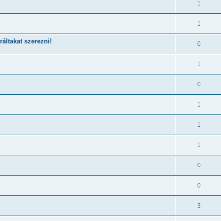
1
1
ráltakat szerezni!
0
1
0
1
1
1
0
0
3