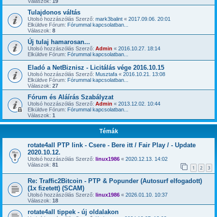
Válaszok:
19
Tulajdonos váltás
Utolsó hozzászólás Szerző:
mark3balint
«
2017.09.06. 20:01
Elküldve Fórum:
Fórummal kapcsolatban...
Válaszok:
8
Új tulaj hamarosan...
Utolsó hozzászólás Szerző:
Admin
«
2016.10.27. 18:14
Elküldve Fórum:
Fórummal kapcsolatban...
Eladó a NetBiznisz - Licitálás vége 2016.10.15
Utolsó hozzászólás Szerző:
Musztafa
«
2016.10.21. 13:08
Elküldve Fórum:
Fórummal kapcsolatban...
Válaszok:
27
Fórum és Aláírás Szabályzat
Utolsó hozzászólás Szerző:
Admin
«
2013.12.02. 10:44
Elküldve Fórum:
Fórummal kapcsolatban...
Válaszok:
1
Témák
rotate4all PTP link - Csere - Bere itt / Fair Play / - Update
2020.10.12.
Utolsó hozzászólás Szerző:
linux1986
«
2020.12.13. 14:02
Válaszok:
81
1
2
3
Re: Traffic2Bitcoin - PTP & Popunder (Autosurf elfogadott)
(1x fizetett) (SCAM)
Utolsó hozzászólás Szerző:
linux1986
«
2026.01.10. 10:37
Válaszok:
18
rotate4all tippek - új oldalakon