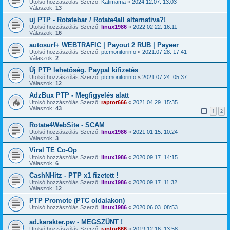
Utolsó hozzászólás Szerző:
Katimama
«
2024.12.07. 13:03
Válaszok:
13
uj PTP - Rotatebar / Rotate4all alternativa?!
Utolsó hozzászólás Szerző:
linux1986
«
2022.02.22. 16:11
Válaszok:
16
autosurf+ WEBTRAFIC | Payout 2 RUB | Payeer
Utolsó hozzászólás Szerző:
ptcmonitorinfo
«
2021.07.28. 17:41
Válaszok:
2
Új PTP lehetőség. Paypal kifizetés
Utolsó hozzászólás Szerző:
ptcmonitorinfo
«
2021.07.24. 05:37
Válaszok:
12
AdzBux PTP - Megfigyelés alatt
Utolsó hozzászólás Szerző:
raptor666
«
2021.04.29. 15:35
Válaszok:
43
1
2
Rotate4WebSite - SCAM
Utolsó hozzászólás Szerző:
linux1986
«
2021.01.15. 10:24
Válaszok:
3
Viral TE Co-Op
Utolsó hozzászólás Szerző:
linux1986
«
2020.09.17. 14:15
Válaszok:
6
CashNHitz - PTP x1 fizetett !
Utolsó hozzászólás Szerző:
linux1986
«
2020.09.17. 11:32
Válaszok:
12
PTP Promote (PTC oldalakon)
Utolsó hozzászólás Szerző:
linux1986
«
2020.06.03. 08:53
ad.karakter.pw - MEGSZŰNT !
Utolsó hozzászólás Szerző:
raptor666
«
2019.12.16. 13:58