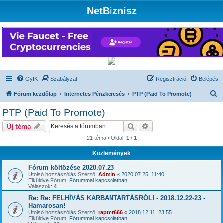
NetBiznisz
GyIK
Szabályzat
Regisztráció
Belépés
K
Fórum kezdőlap
Internetes Pénzkeresés
PTP (Paid To Promote)
e
PTP (Paid To Promote)
r
Keresés
Részletes keresés
Új téma
e
21 téma • Oldal:
1
/
1
s
Közlemények
é
s
Fórum költözése 2020.07.23
Utolsó hozzászólás Szerző:
Admin
«
2020.07.25. 11:40
Elküldve Fórum:
Fórummal kapcsolatban...
Válaszok:
4
Re: Re: FELHÍVÁS KARBANTARTÁSRÓL! - 2018.12.22-23 -
Hamarosan!
Utolsó hozzászólás Szerző:
raptor666
«
2018.12.11. 23:55
Elküldve Fórum:
Fórummal kapcsolatban...