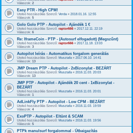
Válaszok:
2
Easy PTR - High CPM!
Utolsó hozzászólás Szerző:
Verda
«
2018.01.16. 12:55
Válaszok:
5
Golo Golo PTP - Autopilot - Ajándék 1 €
Utolsó hozzászólás Szerző:
raptor666
«
2017.12.11. 22:19
Válaszok:
6
Re: IframeCoin - PTP - (Autosurf elfogadott) (Megszűnt)
Utolsó hozzászólás Szerző:
raptor666
«
2017.11.18. 13:03
Válaszok:
3
Autopilot leírás - Automatikus forgalom generálás
Utolsó hozzászólás Szerző:
Musztafa
«
2017.06.10. 14:41
Válaszok:
13
JMP Dream PTP - Autopilot - 2xBizonylat - BEZÁRT
Utolsó hozzászólás Szerző:
Musztafa
«
2016.11.03. 20:03
Válaszok:
13
JMP PTP - Autopilot - Ajándék 20 cent - 1xBizonylat -
BEZÁRT
Utolsó hozzászólás Szerző:
Musztafa
«
2016.11.03. 20:01
Válaszok:
1
AdLinkFly PTP - Autopilot - Low CPM - BEZÁRT
Utolsó hozzászólás Szerző:
Musztafa
«
2016.11.03. 19:59
Válaszok:
4
ExoPTP - Autopilot - Eltünt & SCAM
Utolsó hozzászólás Szerző:
Musztafa
«
2016.11.03. 19:56
Válaszok:
5
PTPk manulsurf forgalommal - Útbaigazítás