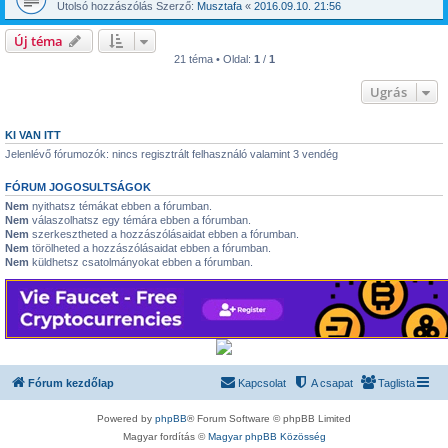
Utolsó hozzászólás Szerző:
Musztafa
«
2016.09.10. 21:56
Új téma
21 téma • Oldal:
1
/
1
Ugrás
KI VAN ITT
Jelenlévő fórumozók: nincs regisztrált felhasználó valamint 3 vendég
FÓRUM JOGOSULTSÁGOK
Nem
nyithatsz témákat ebben a fórumban.
Nem
válaszolhatsz egy témára ebben a fórumban.
Nem
szerkesztheted a hozzászólásaidat ebben a fórumban.
Nem
törölheted a hozzászólásaidat ebben a fórumban.
Nem
küldhetsz csatolmányokat ebben a fórumban.
Fórum kezdőlap
Kapcsolat
A csapat
Taglista
Powered by
phpBB
® Forum Software © phpBB Limited
Magyar fordítás ©
Magyar phpBB Közösség