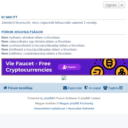
Ugrás
KI VAN ITT
Jelenlévő fórumozók: nincs regisztrált felhasználó valamint 2 vendég
FÓRUM JOGOSULTSÁGOK
Nem
nyithatsz témákat ebben a fórumban.
Nem
válaszolhatsz egy témára ebben a fórumban.
Nem
szerkesztheted a hozzászólásaidat ebben a fórumban.
Nem
törölheted a hozzászólásaidat ebben a fórumban.
Nem
küldhetsz csatolmányokat ebben a fórumban.
Fórum kezdőlap
Kapcsolat
A csapat
Taglista
Powered by
phpBB
® Forum Software © phpBB Limited
Magyar fordítás ©
Magyar phpBB Közösség
Adatvédelmi nyilatkozat
|
Használati feltételek