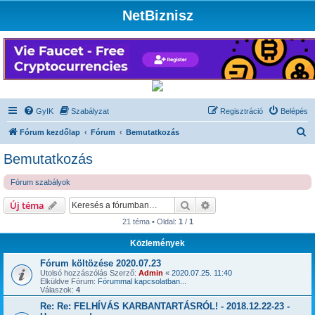
NetBiznisz
GyIK
Szabályzat
Regisztráció
Belépés
K
Fórum kezdőlap
Fórum
Bemutatkozás
e
Bemutatkozás
r
Fórum szabályok
e
s
Keresés
Részletes keresés
Új téma
é
21 téma • Oldal:
1
/
1
s
Közlemények
Fórum költözése 2020.07.23
Utolsó hozzászólás Szerző:
Admin
«
2020.07.25. 11:40
Elküldve Fórum:
Fórummal kapcsolatban...
Válaszok:
4
Re: Re: FELHÍVÁS KARBANTARTÁSRÓL! - 2018.12.22-23 -