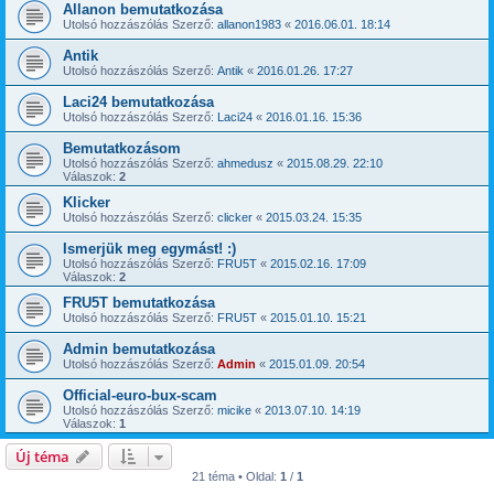
Allanon bemutatkozása
Utolsó hozzászólás Szerző:
allanon1983
«
2016.06.01. 18:14
Antik
Utolsó hozzászólás Szerző:
Antik
«
2016.01.26. 17:27
Laci24 bemutatkozása
Utolsó hozzászólás Szerző:
Laci24
«
2016.01.16. 15:36
Bemutatkozásom
Utolsó hozzászólás Szerző:
ahmedusz
«
2015.08.29. 22:10
Válaszok:
2
Klicker
Utolsó hozzászólás Szerző:
clicker
«
2015.03.24. 15:35
Ismerjük meg egymást! :)
Utolsó hozzászólás Szerző:
FRU5T
«
2015.02.16. 17:09
Válaszok:
2
FRU5T bemutatkozása
Utolsó hozzászólás Szerző:
FRU5T
«
2015.01.10. 15:21
Admin bemutatkozása
Utolsó hozzászólás Szerző:
Admin
«
2015.01.09. 20:54
Official-euro-bux-scam
Utolsó hozzászólás Szerző:
micike
«
2013.07.10. 14:19
Válaszok:
1
Új téma
21 téma • Oldal:
1
/
1