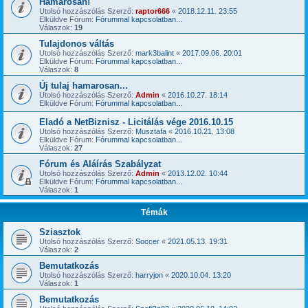
Hamarosan!
Utolsó hozzászólás Szerző:
raptor666
«
2018.12.11. 23:55
Elküldve Fórum:
Fórummal kapcsolatban...
Válaszok:
19
Tulajdonos váltás
Utolsó hozzászólás Szerző:
mark3balint
«
2017.09.06. 20:01
Elküldve Fórum:
Fórummal kapcsolatban...
Válaszok:
8
Új tulaj hamarosan...
Utolsó hozzászólás Szerző:
Admin
«
2016.10.27. 18:14
Elküldve Fórum:
Fórummal kapcsolatban...
Eladó a NetBiznisz - Licitálás vége 2016.10.15
Utolsó hozzászólás Szerző:
Musztafa
«
2016.10.21. 13:08
Elküldve Fórum:
Fórummal kapcsolatban...
Válaszok:
27
Fórum és Aláírás Szabályzat
Utolsó hozzászólás Szerző:
Admin
«
2013.12.02. 10:44
Elküldve Fórum:
Fórummal kapcsolatban...
Válaszok:
1
Témák
Sziasztok
Utolsó hozzászólás Szerző:
Soccer
«
2021.05.13. 19:31
Válaszok:
2
Bemutatkozás
Utolsó hozzászólás Szerző:
harryjon
«
2020.10.04. 13:20
Válaszok:
1
Bemutatkozás