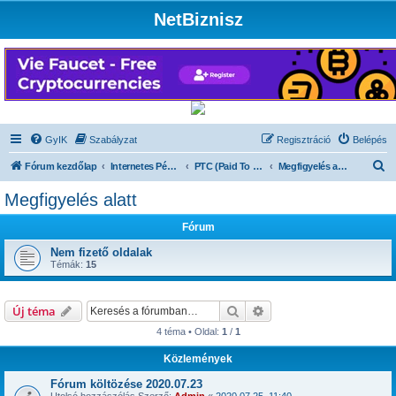
NetBiznisz
GyIK
Szabályzat
Regisztráció
Belépés
K
Fórum kezdőlap
Internetes Pénzkeresés
PTC (Paid To Click)
Megfigyelés alatt
e
Megfigyelés alatt
r
Fórum
e
s
Nem fizető oldalak
Témák:
15
é
s
Keresés
Részletes keresés
Új téma
4 téma • Oldal:
1
/
1
Közlemények
Fórum költözése 2020.07.23