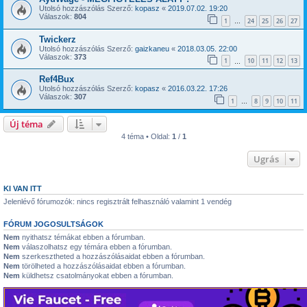
Utolsó hozzászólás Szerző:
kopasz
«
2019.07.02. 19:20
Válaszok:
804
1
24
25
26
27
…
Twickerz
Utolsó hozzászólás Szerző:
gaizkaneu
«
2018.03.05. 22:00
Válaszok:
373
1
10
11
12
13
…
Ref4Bux
Utolsó hozzászólás Szerző:
kopasz
«
2016.03.22. 17:26
Válaszok:
307
1
8
9
10
11
…
Új téma
4 téma • Oldal:
1
/
1
Ugrás
KI VAN ITT
Jelenlévő fórumozók: nincs regisztrált felhasználó valamint 1 vendég
FÓRUM JOGOSULTSÁGOK
Nem
nyithatsz témákat ebben a fórumban.
Nem
válaszolhatsz egy témára ebben a fórumban.
Nem
szerkesztheted a hozzászólásaidat ebben a fórumban.
Nem
törölheted a hozzászólásaidat ebben a fórumban.
Nem
küldhetsz csatolmányokat ebben a fórumban.