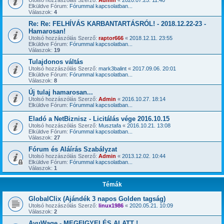
Utolsó hozzászólás Szerző:
Admin
«
2020.07.25. 11:40
Elküldve Fórum:
Fórummal kapcsolatban...
Válaszok:
4
Re: Re: FELHÍVÁS KARBANTARTÁSRÓL! - 2018.12.22-23 -
Hamarosan!
Utolsó hozzászólás Szerző:
raptor666
«
2018.12.11. 23:55
Elküldve Fórum:
Fórummal kapcsolatban...
Válaszok:
19
Tulajdonos váltás
Utolsó hozzászólás Szerző:
mark3balint
«
2017.09.06. 20:01
Elküldve Fórum:
Fórummal kapcsolatban...
Válaszok:
8
Új tulaj hamarosan...
Utolsó hozzászólás Szerző:
Admin
«
2016.10.27. 18:14
Elküldve Fórum:
Fórummal kapcsolatban...
Eladó a NetBiznisz - Licitálás vége 2016.10.15
Utolsó hozzászólás Szerző:
Musztafa
«
2016.10.21. 13:08
Elküldve Fórum:
Fórummal kapcsolatban...
Válaszok:
27
Fórum és Aláírás Szabályzat
Utolsó hozzászólás Szerző:
Admin
«
2013.12.02. 10:44
Elküldve Fórum:
Fórummal kapcsolatban...
Válaszok:
1
Témák
GlobalClix (Ajándék 3 napos Golden tagság)
Utolsó hozzászólás Szerző:
linux1986
«
2020.05.21. 10:09
Válaszok:
2
AyuWage - MEGFIGYELÉS ALATT !