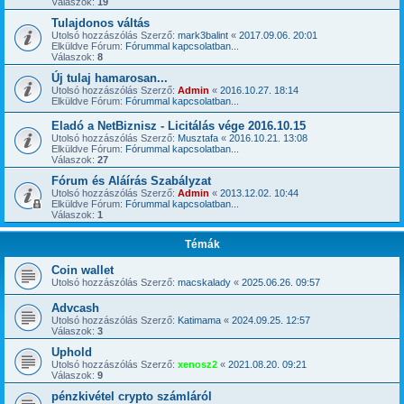
Válaszok:
19
Tulajdonos váltás
Utolsó hozzászólás Szerző:
mark3balint
«
2017.09.06. 20:01
Elküldve Fórum:
Fórummal kapcsolatban...
Válaszok:
8
Új tulaj hamarosan...
Utolsó hozzászólás Szerző:
Admin
«
2016.10.27. 18:14
Elküldve Fórum:
Fórummal kapcsolatban...
Eladó a NetBiznisz - Licitálás vége 2016.10.15
Utolsó hozzászólás Szerző:
Musztafa
«
2016.10.21. 13:08
Elküldve Fórum:
Fórummal kapcsolatban...
Válaszok:
27
Fórum és Aláírás Szabályzat
Utolsó hozzászólás Szerző:
Admin
«
2013.12.02. 10:44
Elküldve Fórum:
Fórummal kapcsolatban...
Válaszok:
1
Témák
Coin wallet
Utolsó hozzászólás Szerző:
macskalady
«
2025.06.26. 09:57
Advcash
Utolsó hozzászólás Szerző:
Katimama
«
2024.09.25. 12:57
Válaszok:
3
Uphold
Utolsó hozzászólás Szerző:
xenosz2
«
2021.08.20. 09:21
Válaszok:
9
pénzkivétel crypto számláról