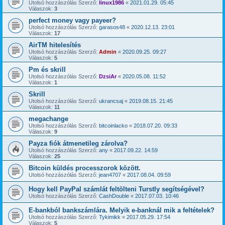
Utolsó hozzászólás Szerző:
linux1986
«
2021.01.29. 05:45
Válaszok:
3
perfect money vagy payeer?
Utolsó hozzászólás Szerző:
garasos48
«
2020.12.13. 23:01
Válaszok:
17
AirTM hitelesítés
Utolsó hozzászólás Szerző:
Admin
«
2020.09.25. 09:27
Válaszok:
5
Pm és skrill
Utolsó hozzászólás Szerző:
DzsiAr
«
2020.05.08. 11:52
Válaszok:
1
Skrill
Utolsó hozzászólás Szerző:
ukrancsaj
«
2019.08.15. 21:45
Válaszok:
11
megachange
Utolsó hozzászólás Szerző:
bitcoinlacko
«
2018.07.20. 09:33
Válaszok:
9
Payza fiók átmenetileg zárolva?
Utolsó hozzászólás Szerző:
any
«
2017.09.22. 14:59
Válaszok:
25
Bitcoin küldés processzorok között.
Utolsó hozzászólás Szerző:
jean4707
«
2017.08.04. 09:59
Hogy kell PayPal számlát feltölteni Turstly segítségével?
Utolsó hozzászólás Szerző:
CashDouble
«
2017.07.03. 10:46
E-bankból bankszámlára. Melyik e-banknál mik a feltételek?
Utolsó hozzászólás Szerző:
Tykimikk
«
2017.05.29. 17:54
Válaszok:
5