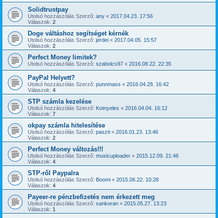
Solidtrustpay
Utolsó hozzászólás Szerző:
any
«
2017.04.23. 17:56
Válaszok:
2
Doge váltáshoz segítséget kérnék
Utolsó hozzászólás Szerző:
jerdei
«
2017.04.05. 15:57
Válaszok:
2
Perfect Money limitek?
Utolsó hozzászólás Szerző:
szabolcs97
«
2016.08.22. 22:35
PayPal Helyett?
Utolsó hozzászólás Szerző:
punnmass
«
2016.04.28. 16:42
Válaszok:
4
STP számla kezelése
Utolsó hozzászólás Szerző:
Kotnyeles
«
2016.04.04. 16:12
Válaszok:
7
okpay számla hitelesítése
Utolsó hozzászólás Szerző:
paszti
«
2016.01.23. 13:46
Válaszok:
2
Perfect Money változás!!!
Utolsó hozzászólás Szerző:
musicuploader
«
2015.12.09. 21:46
Válaszok:
4
STP-ről Paypalra
Utolsó hozzászólás Szerző:
Boomi
«
2015.06.22. 10:28
Válaszok:
4
Payeer-re pénzbefizetés nem érkezett meg
Utolsó hozzászólás Szerző:
sankoran
«
2015.05.27. 13:23
Válaszok:
1