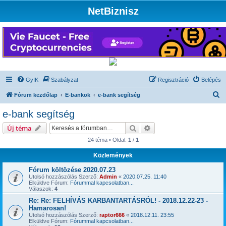
NetBiznisz
GyIK
Szabályzat
Regisztráció
Belépés
K
Fórum kezdőlap
E-bankok
e-bank segítség
e
e-bank segítség
r
Keresés
Részletes keresés
Új téma
e
24 téma • Oldal:
1
/
1
s
Közlemények
é
s
Fórum költözése 2020.07.23
Utolsó hozzászólás Szerző:
Admin
«
2020.07.25. 11:40
Elküldve Fórum:
Fórummal kapcsolatban...
Válaszok:
4
Re: Re: FELHÍVÁS KARBANTARTÁSRÓL! - 2018.12.22-23 -
Hamarosan!
Utolsó hozzászólás Szerző:
raptor666
«
2018.12.11. 23:55
Elküldve Fórum:
Fórummal kapcsolatban...