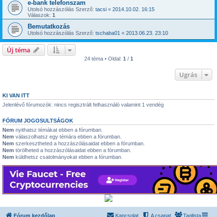
e-bank telefonszam
Utolsó hozzászólás Szerző:
tacsi
«
2014.10.02. 16:15
Válaszok:
1
Bemutatkozás
Utolsó hozzászólás Szerző:
tschaba01
«
2013.06.23. 23:10
Új téma
24 téma • Oldal:
1
/
1
Ugrás
KI VAN ITT
Jelenlévő fórumozók: nincs regisztrált felhasználó valamint 1 vendég
FÓRUM JOGOSULTSÁGOK
Nem
nyithatsz témákat ebben a fórumban.
Nem
válaszolhatsz egy témára ebben a fórumban.
Nem
szerkesztheted a hozzászólásaidat ebben a fórumban.
Nem
törölheted a hozzászólásaidat ebben a fórumban.
Nem
küldhetsz csatolmányokat ebben a fórumban.
Fórum kezdőlap
Kapcsolat
A csapat
Taglista