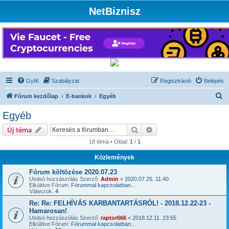
NetBiznisz
GyIK
Szabályzat
Regisztráció
Belépés
K
Fórum kezdőlap
E-bankok
Egyéb
e
Egyéb
r
Keresés
Részletes keresés
Új téma
e
18 téma • Oldal:
1
/
1
s
Közlemények
é
s
Fórum költözése 2020.07.23
Utolsó hozzászólás Szerző:
Admin
«
2020.07.25. 11:40
Elküldve Fórum:
Fórummal kapcsolatban...
Válaszok:
4
Re: Re: FELHÍVÁS KARBANTARTÁSRÓL! - 2018.12.22-23 -
Hamarosan!
Utolsó hozzászólás Szerző:
raptor666
«
2018.12.11. 23:55
Elküldve Fórum:
Fórummal kapcsolatban...