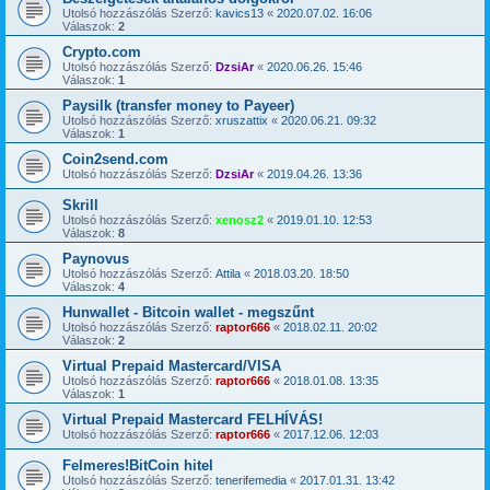
Utolsó hozzászólás Szerző:
kavics13
«
2020.07.02. 16:06
Válaszok:
2
Crypto.com
Utolsó hozzászólás Szerző:
DzsiAr
«
2020.06.26. 15:46
Válaszok:
1
Paysilk (transfer money to Payeer)
Utolsó hozzászólás Szerző:
xruszattix
«
2020.06.21. 09:32
Válaszok:
1
Coin2send.com
Utolsó hozzászólás Szerző:
DzsiAr
«
2019.04.26. 13:36
Skrill
Utolsó hozzászólás Szerző:
xenosz2
«
2019.01.10. 12:53
Válaszok:
8
Paynovus
Utolsó hozzászólás Szerző:
Attila
«
2018.03.20. 18:50
Válaszok:
4
Hunwallet - Bitcoin wallet - megszűnt
Utolsó hozzászólás Szerző:
raptor666
«
2018.02.11. 20:02
Válaszok:
2
Virtual Prepaid Mastercard/VISA
Utolsó hozzászólás Szerző:
raptor666
«
2018.01.08. 13:35
Válaszok:
1
Virtual Prepaid Mastercard FELHÍVÁS!
Utolsó hozzászólás Szerző:
raptor666
«
2017.12.06. 12:03
Felmeres!BitCoin hitel
Utolsó hozzászólás Szerző:
tenerifemedia
«
2017.01.31. 13:42