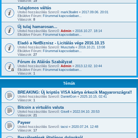
Válaszok:
19
Tulajdonos váltás
Utolsó hozzászólás Szerző:
mark3balint
«
2017.09.06. 20:01
Elküldve Fórum:
Fórummal kapcsolatban...
Válaszok:
8
Új tulaj hamarosan...
Utolsó hozzászólás Szerző:
Admin
«
2016.10.27. 18:14
Elküldve Fórum:
Fórummal kapcsolatban...
Eladó a NetBiznisz - Licitálás vége 2016.10.15
Utolsó hozzászólás Szerző:
Musztafa
«
2016.10.21. 13:08
Elküldve Fórum:
Fórummal kapcsolatban...
Válaszok:
27
Fórum és Aláírás Szabályzat
Utolsó hozzászólás Szerző:
Admin
«
2013.12.02. 10:44
Elküldve Fórum:
Fórummal kapcsolatban...
Válaszok:
1
Témák
BREAKING: Új kriptós VISA kártya érkezik Magyarországra!!
Utolsó hozzászólás Szerző:
DanielGon
«
2025.10.15. 02:41
Válaszok:
1
Bitcoin a virtuális valuta
Utolsó hozzászólás Szerző:
Gisell
«
2022.04.10. 20:53
Válaszok:
21
Payeer
Utolsó hozzászólás Szerző:
tacsi
«
2020.07.24. 12:48
Válaszok:
17
Beszélgetések általános dolgokról