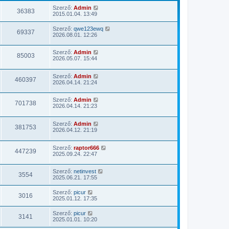
Szerző:
Admin
36383
2015.01.04. 13:49
Szerző:
qwe123ewq
69337
2026.08.01. 12:26
Szerző:
Admin
85003
2026.05.07. 15:44
Szerző:
Admin
460397
2026.04.14. 21:24
Szerző:
Admin
701738
2026.04.14. 21:23
Szerző:
Admin
381753
2026.04.12. 21:19
Szerző:
raptor666
447239
2025.09.24. 22:47
Szerző:
netinvest
3554
2025.06.21. 17:55
Szerző:
picur
3016
2025.01.12. 17:35
Szerző:
picur
3141
2025.01.01. 10:20