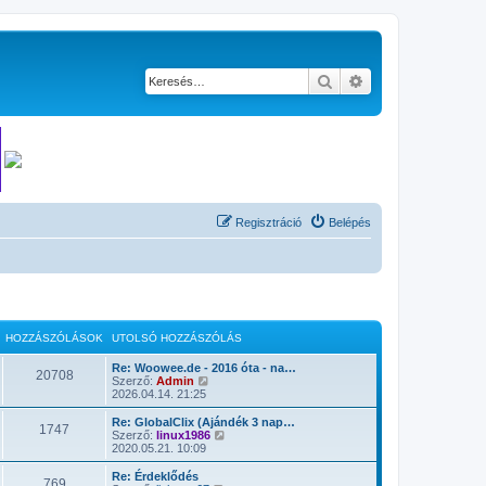
Keresés
Részletes keresés
Regisztráció
Belépés
HOZZÁSZÓLÁSOK
UTOLSÓ HOZZÁSZÓLÁS
Re: Woowee.de - 2016 óta - na…
20708
U
Szerző:
Admin
t
2026.04.14. 21:25
o
l
Re: GlobalClix (Ajándék 3 nap…
1747
s
U
Szerző:
linux1986
ó
t
2020.05.21. 10:09
h
o
o
l
Re: Érdeklődés
769
z
s