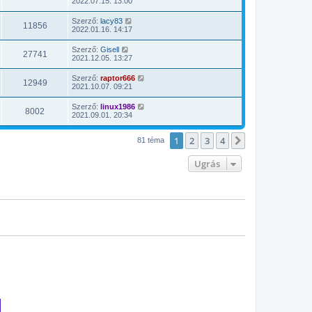
2022.07.15. 13:00
Szerző:
lacy83
11856
2022.01.16. 14:17
Szerző:
Gisell
27741
2021.12.05. 13:27
Szerző:
raptor666
12949
2021.10.07. 09:21
Szerző:
linux1986
8002
2021.09.01. 20:34
1
2
3
4
Következő
81 téma
Ugrás