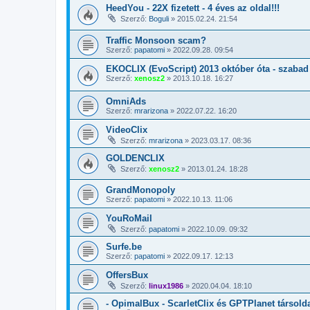
HeedYou - 22X fizetett - 4 éves az oldal!!!
Szerző:
Boguli
»
2015.02.24. 21:54
Traffic Monsoon scam?
Szerző:
papatomi
»
2022.09.28. 09:54
EKOCLIX (EvoScript) 2013 október óta - szabad
Szerző:
xenosz2
»
2013.10.18. 16:27
OmniAds
Szerző:
mrarizona
»
2022.07.22. 16:20
VideoClix
Szerző:
mrarizona
»
2023.03.17. 08:36
GOLDENCLIX
Szerző:
xenosz2
»
2013.01.24. 18:28
GrandMonopoly
Szerző:
papatomi
»
2022.10.13. 11:06
YouRoMail
Szerző:
papatomi
»
2022.10.09. 09:32
Surfe.be
Szerző:
papatomi
»
2022.09.17. 12:13
OffersBux
Szerző:
linux1986
»
2020.04.04. 18:10
- OpimalBux - ScarletClix és GPTPlanet társold