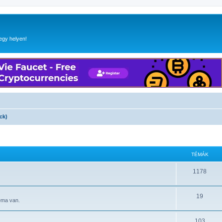
egy helyen!
ck)
TÉMÁK
1178
19
éma van.
103