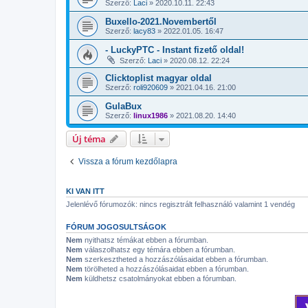
Szerző:
Laci
»
2020.10.11. 22:43
Buxello-2021.Novembertől
Szerző:
lacy83
»
2022.01.05. 16:47
- LuckyPTC - Instant fizető oldal!
Szerző:
Laci
»
2020.08.12. 22:24
Clicktoplist magyar oldal
Szerző:
roli920609
»
2021.04.16. 21:00
GulaBux
Szerző:
linux1986
»
2021.08.20. 14:40
Új téma
Vissza a fórum kezdőlapra
KI VAN ITT
Jelenlévő fórumozók: nincs regisztrált felhasználó valamint 1 vendég
FÓRUM JOGOSULTSÁGOK
Nem
nyithatsz témákat ebben a fórumban.
Nem
válaszolhatsz egy témára ebben a fórumban.
Nem
szerkesztheted a hozzászólásaidat ebben a fórumban.
Nem
törölheted a hozzászólásaidat ebben a fórumban.
Nem
küldhetsz csatolmányokat ebben a fórumban.