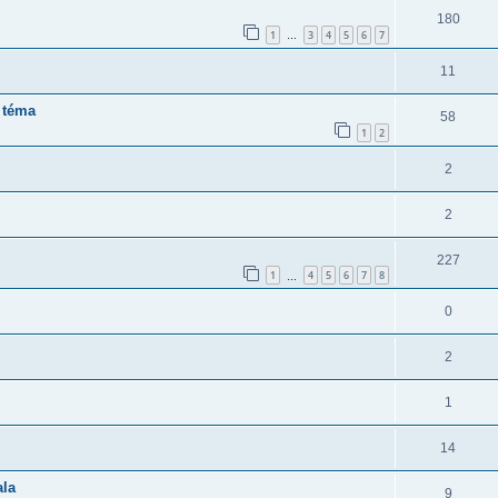
180
1
3
4
5
6
7
…
11
 téma
58
1
2
2
2
227
1
4
5
6
7
8
…
0
2
1
14
ala
9