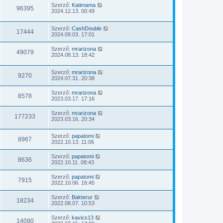
Szerző:
Katimama
96395
2024.12.13. 00:49
Szerző:
CashDouble
17444
2024.09.03. 17:01
Szerző:
mrarizona
49079
2024.08.13. 18:42
Szerző:
mrarizona
9270
2024.07.31. 20:38
Szerző:
mrarizona
8578
2023.03.17. 17:16
Szerző:
mrarizona
177233
2023.03.16. 20:34
Szerző:
papatomi
8967
2022.10.13. 11:06
Szerző:
papatomi
8636
2022.10.11. 08:43
Szerző:
papatomi
7915
2022.10.06. 16:45
Szerző:
Bakterur
18234
2022.08.07. 10:53
Szerző:
kavics13
14090