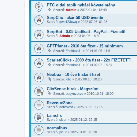
PTC oldal topik nyitási követelmény
Szerző:
Admin
»
2015.01.04. 13:49
SerpClix - akár 50 USD évente
Szerző:
qwe123ewq
»
2022.07.26. 01:23
SerpBot - 0.05 Usd/katt - PayPal - Fizetett!
Szerző:
Admin
»
2023.04.06. 18:39
GPTPlanet - 2010 óta fizet - 1$ minimum
Szerző:
ffookkaa11
»
2014.01.05. 11:51
ScarletClicks - 2009 óta fizet - 22x FIZETETT!
Szerző:
ffookkaa11
»
2014.02.02. 18:34
Neobux - 10 éve Instant fizet
Szerző:
idlig
»
2012.08.18. 10:20
ClixSense hírek - Megszűnt
Szerző:
bogyozotyo
»
2010.10.21. 18:00
RevenueZone
Szerző:
netinvest
»
2025.06.21. 17:55
Lamclix
Szerző:
picur
»
2025.01.12. 12:15
normalbux
Szerző:
picur
»
2025.01.01. 10:20