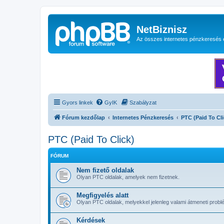
NetBiznisz
Az összes internetes pénzkeresés 
Gyors linkek
GyIK
Szabályzat
Fórum kezdőlap
Internetes Pénzkeresés
PTC (Paid To Cli
PTC (Paid To Click)
FÓRUM
Nem fizető oldalak
Olyan PTC oldalak, amelyek nem fizetnek.
Megfigyelés alatt
Olyan PTC oldalak, melyekkel jelenleg valami átmeneti probl
Kérdések