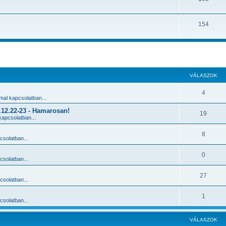
154
 keresés
VÁLASZOK
4
al kapcsolatban...
2.22-23 - Hamarosan!
19
apcsolatban...
8
solatban...
0
solatban...
27
solatban...
1
solatban...
VÁLASZOK