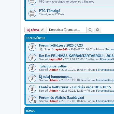
PTC-vel kapcsolatos kérdések és válaszok.
PTC Társalgó
Társalgás a PTC-ről.
Keresés
Részletes
Új téma
KÖZLEMÉNYEK
Fórum költözése 2020.07.23
Szerző:
raptor666
»
2020.07.23. 10:02
» Fórum:
Fórumm
Re: Re: FELHÍVÁS KARBANTARTÁSRÓL! - 2018.1
Szerző:
raptor666
»
2017.09.27. 00:16
» Fórum:
Fórummal k
Tulajdonos váltás
Szerző:
Admin
»
2016.10.29. 15:06
» Fórum:
Fórummal kapc
Új tulaj hamarosan...
Szerző:
Admin
»
2016.10.27. 18:14
» Fórum:
Fórummal kapc
Eladó a NetBiznisz - Licitálás vége 2016.10.15
Szerző:
Admin
»
2016.09.21. 12:29
» Fórum:
Fórummal kapc
Fórum és Aláírás Szabályzat
Szerző:
Admin
»
2013.12.02. 10:42
» Fórum:
Fórummal kapc
TÉMÁK