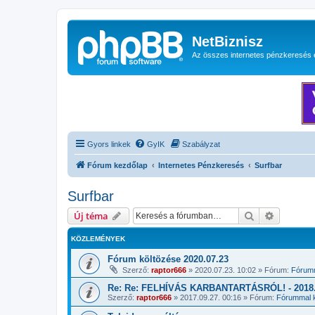
NetBiznisz
Az összes internetes pénzkeresés 
Gyors linkek
GyIK
Szabályzat
Fórum kezdőlap
Internetes Pénzkeresés
Surfbar
Surfbar
Keresés
Részletes
Új téma
KÖZLEMÉNYEK
Fórum költözése 2020.07.23
Szerző:
raptor666
»
2020.07.23. 10:02
» Fórum:
Fórumm
Re: Re: FELHÍVÁS KARBANTARTÁSRÓL! - 2018.1
Szerző:
raptor666
»
2017.09.27. 00:16
» Fórum:
Fórummal k