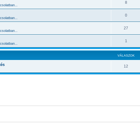
8
solatban...
0
solatban...
27
solatban...
1
solatban...
VÁLASZOK
tés
12