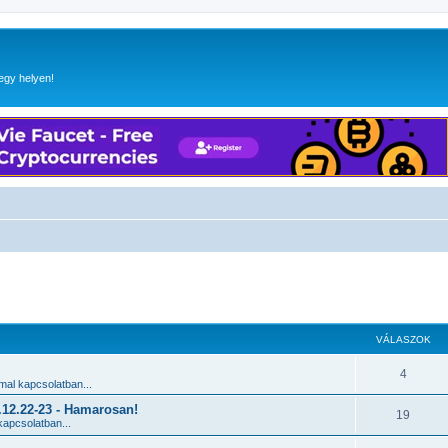
egy helyen!
 keresés
VÁLASZOK
4
al kapcsolatban...
2.22-23 - Hamarosan!
19
apcsolatban...