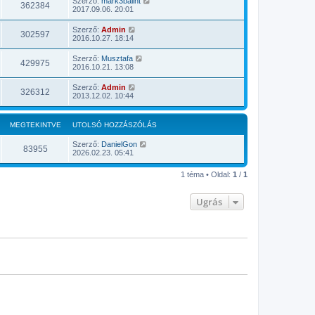
Szerző:
mark3balint
362384
2017.09.06. 20:01
Szerző:
Admin
302597
2016.10.27. 18:14
Szerző:
Musztafa
429975
2016.10.21. 13:08
Szerző:
Admin
326312
2013.12.02. 10:44
MEGTEKINTVE
UTOLSÓ HOZZÁSZÓLÁS
Szerző:
DanielGon
83955
2026.02.23. 05:41
1 téma • Oldal:
1
/
1
Ugrás