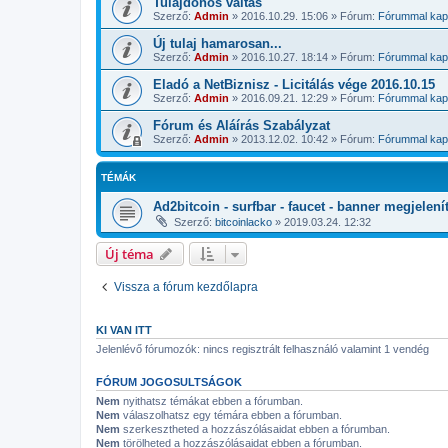
Tulajdonos váltás
Szerző:
Admin
»
2016.10.29. 15:06
» Fórum:
Fórummal kapc
Új tulaj hamarosan...
Szerző:
Admin
»
2016.10.27. 18:14
» Fórum:
Fórummal kapc
Eladó a NetBiznisz - Licitálás vége 2016.10.15
Szerző:
Admin
»
2016.09.21. 12:29
» Fórum:
Fórummal kapc
Fórum és Aláírás Szabályzat
Szerző:
Admin
»
2013.12.02. 10:42
» Fórum:
Fórummal kapc
TÉMÁK
Ad2bitcoin - surfbar - faucet - banner megjelení
Szerző:
bitcoinlacko
»
2019.03.24. 12:32
Új téma
Vissza a fórum kezdőlapra
KI VAN ITT
Jelenlévő fórumozók: nincs regisztrált felhasználó valamint 1 vendég
FÓRUM JOGOSULTSÁGOK
Nem
nyithatsz témákat ebben a fórumban.
Nem
válaszolhatsz egy témára ebben a fórumban.
Nem
szerkesztheted a hozzászólásaidat ebben a fórumban.
Nem
törölheted a hozzászólásaidat ebben a fórumban.