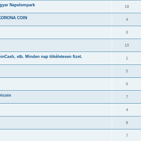
gyar Napelempark
18
a KORONA COIN
4
0
10
oinCash, stb. Minden nap tökéletesen fizet.
1
5
0
ricoin
7
4
8
7