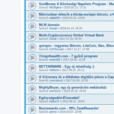
SunMoney A Közösségi Napelem Program - Ma
Szerző:
MGAgent
»
2016.02.21. 17:31
Márciusban érkezik a közép-európai bitcoin, 
Szerző:
attila899
»
2018.03.23. 19:30
MLM domain
Szerző:
Daniel
»
2018.01.14. 16:33
Multi-Cryptocurrency Global Virtual Bank
Szerző:
Gisell
»
2017.07.10. 00:34
qoinpro - ingyenes Bitcoin, LiteCoin, Neo, Bitc
Szerző:
GATEurope
»
2017.12.17. 17:08
7ringofwealth.com - 7 gyűrű program
Szerző:
nerika58
»
2017.10.02. 12:03
BETTARWARE - Egy új lehetőség :)
Szerző:
Safineni
»
2017.05.01. 20:13
A Vizionary és a tökéletes digitális pénze a Cap
Szerző:
szecsioszi
»
2017.01.08. 13:33
MightyBuyer, egy új generációs webáruház
Szerző:
werner11
»
2016.10.10. 19:04
Egészségedért-Élvezettel!
Szerző:
Aniko71
»
2012.06.21. 19:54
Burjrewards.com - 99% ZeekRewards!
Szerző:
pimmi
»
2016.04.07. 22:45