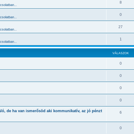
8
solatban...
0
solatban...
27
solatban...
1
solatban...
VÁLASZOK
0
0
0
0
aló, de ha van ismerősöd aki kommunikatív, az jó pénzt
6
0