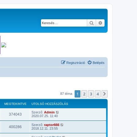
Keresés
Részletes keresés
Regisztráció
Belépés
1
2
3
4
Következő
87 téma
MEGTEKINTVE
UTOLSÓ HOZZÁSZÓLÁS
Szerző:
Admin
374043
2020.07.25. 11:40
Szerző:
raptor666
400286
2018.12.11. 23:55