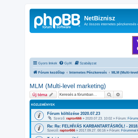
NetBiznisz
Az összes internetes pénzkeresés 
Gyors linkek
GyIK
Szabályzat
Fórum kezdőlap
Internetes Pénzkeresés
MLM (Multi-leve
MLM (Multi-level marketing)
Keresés
Részletes
Új téma
KÖZLEMÉNYEK
Fórum költözése 2020.07.23
Szerző:
raptor666
»
2020.07.23. 10:02
» Fórum:
Fórumm
Re: Re: FELHÍVÁS KARBANTARTÁSRÓL! - 2018.1
Szerző:
raptor666
»
2017.09.27. 00:16
» Fórum:
Fórummal k