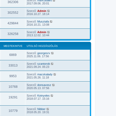
Szerző:
mark3balint
362306
2017.09.06. 20:01
Szerző:
Admin
302552
2016.10.27. 18:14
Szerző:
Musztafa
429844
2016.10.21. 13:08
Szerző:
Admin
326258
2013.12.02. 10:44
MEGTEKINTVE
UTOLSÓ HOZZÁSZÓLÁS
Szerző:
georgesrv
6869
2025.11.06. 17:56
Szerző:
szantorob
33013
2021.09.24. 05:23
Szerző:
macskalady
9953
2021.05.26. 11:18
Szerző:
donsavesz
10768
2020.05.13. 07:56
Szerző:
Kotnyeles
19291
2018.07.17. 15:16
Szerző:
Nibber
10779
2018.05.20. 19:31