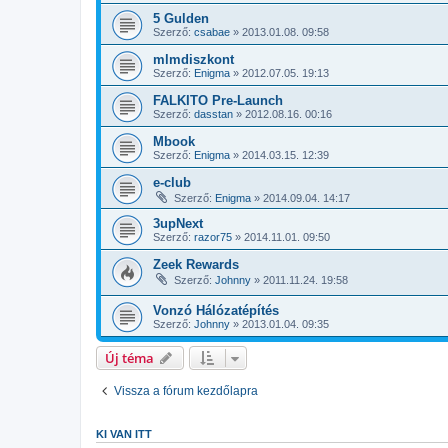
5 Gulden
Szerző:
csabae
»
2013.01.08. 09:58
mlmdiszkont
Szerző:
Enigma
»
2012.07.05. 19:13
FALKITO Pre-Launch
Szerző:
dasstan
»
2012.08.16. 00:16
Mbook
Szerző:
Enigma
»
2014.03.15. 12:39
e-club
Szerző:
Enigma
»
2014.09.04. 14:17
3upNext
Szerző:
razor75
»
2014.11.01. 09:50
Zeek Rewards
Szerző:
Johnny
»
2011.11.24. 19:58
Vonzó Hálózatépítés
Szerző:
Johnny
»
2013.01.04. 09:35
Új téma
Vissza a fórum kezdőlapra
KI VAN ITT