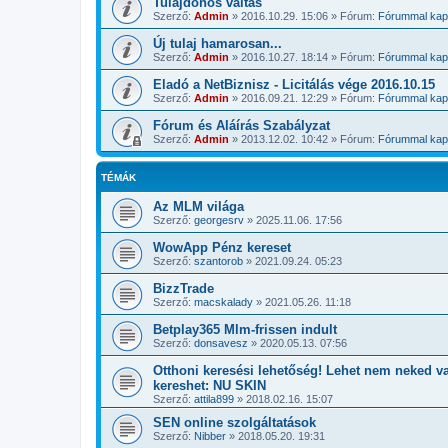
Tulajdonos váltás
Szerző:
Admin
»
2016.10.29. 15:06
» Fórum:
Fórummal kapc
Új tulaj hamarosan...
Szerző:
Admin
»
2016.10.27. 18:14
» Fórum:
Fórummal kapc
Eladó a NetBiznisz - Licitálás vége 2016.10.15
Szerző:
Admin
»
2016.09.21. 12:29
» Fórum:
Fórummal kapc
Fórum és Aláírás Szabályzat
Szerző:
Admin
»
2013.12.02. 10:42
» Fórum:
Fórummal kapc
TÉMÁK
Az MLM világa
Szerző:
georgesrv
»
2025.11.06. 17:56
WowApp Pénz kereset
Szerző:
szantorob
»
2021.09.24. 05:23
BizzTrade
Szerző:
macskalady
»
2021.05.26. 11:18
Betplay365 Mlm-frissen indult
Szerző:
donsavesz
»
2020.05.13. 07:56
Otthoni keresési lehetőség! Lehet nem neked v
kereshet: NU SKIN
Szerző:
attila899
»
2018.02.16. 15:07
SEN online szolgáltatások
Szerző:
Nibber
»
2018.05.20. 19:31