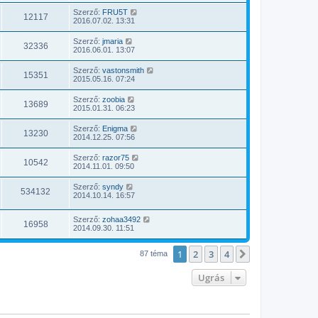
Szerző:
FRU5T
12117
2016.07.02. 13:31
Szerző:
jmaria
32336
2016.06.01. 13:07
Szerző:
vastonsmith
15351
2015.05.16. 07:24
Szerző:
zoobia
13689
2015.01.31. 06:23
Szerző:
Enigma
13230
2014.12.25. 07:56
Szerző:
razor75
10542
2014.11.01. 09:50
Szerző:
syndy
534132
2014.10.14. 16:57
Szerző:
zohaa3492
16958
2014.09.30. 11:51
1
2
3
4
Következő
87 téma
Ugrás