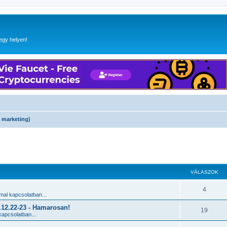
egy helyen!
l marketing)
 keresés
VÁLASZOK
4
al kapcsolatban...
2.22-23 - Hamarosan!
19
apcsolatban...