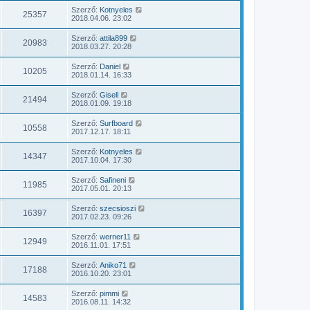
Szerző:
Kotnyeles
25357
2018.04.06. 23:02
Szerző:
attila899
20983
2018.03.27. 20:28
Szerző:
Daniel
10205
2018.01.14. 16:33
Szerző:
Gisell
21494
2018.01.09. 19:18
Szerző:
Surfboard
10558
2017.12.17. 18:11
Szerző:
Kotnyeles
14347
2017.10.04. 17:30
Szerző:
Safineni
11985
2017.05.01. 20:13
Szerző:
szecsioszi
16397
2017.02.23. 09:26
Szerző:
werner11
12949
2016.11.01. 17:51
Szerző:
Aniko71
17188
2016.10.20. 23:01
Szerző:
pimmi
14583
2016.08.11. 14:32