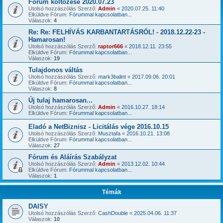
Fórum költözése 2020.07.23
Utolsó hozzászólás Szerző:
Admin
«
2020.07.25. 11:40
Elküldve Fórum:
Fórummal kapcsolatban...
Válaszok:
4
Re: Re: FELHÍVÁS KARBANTARTÁSRÓL! - 2018.12.22-23 -
Hamarosan!
Utolsó hozzászólás Szerző:
raptor666
«
2018.12.11. 23:55
Elküldve Fórum:
Fórummal kapcsolatban...
Válaszok:
19
Tulajdonos váltás
Utolsó hozzászólás Szerző:
mark3balint
«
2017.09.06. 20:01
Elküldve Fórum:
Fórummal kapcsolatban...
Válaszok:
8
Új tulaj hamarosan...
Utolsó hozzászólás Szerző:
Admin
«
2016.10.27. 18:14
Elküldve Fórum:
Fórummal kapcsolatban...
Eladó a NetBiznisz - Licitálás vége 2016.10.15
Utolsó hozzászólás Szerző:
Musztafa
«
2016.10.21. 13:08
Elküldve Fórum:
Fórummal kapcsolatban...
Válaszok:
27
Fórum és Aláírás Szabályzat
Utolsó hozzászólás Szerző:
Admin
«
2013.12.02. 10:44
Elküldve Fórum:
Fórummal kapcsolatban...
Válaszok:
1
Témák
DAISY
Utolsó hozzászólás Szerző:
CashDouble
«
2025.04.06. 11:37
Válaszok:
10