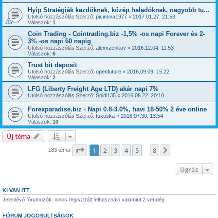
Hyip Stratégiák kezdőknek, közép haladóknak, nagyobb tu...
Utolsó hozzászólás Szerző:
picinova1977
«
2017.01.27. 21:53
Válaszok:
1
Coin Trading - Cointrading.biz -1,5% -os napi Forever és 2-
3% -os napi 60 napig
Utolsó hozzászólás Szerző:
alexxzenkov
«
2016.12.04. 11:53
Válaszok:
6
Trust bit deposit
Utolsó hozzászólás Szerző:
openfuture
«
2016.09.09. 15:22
Válaszok:
2
LFG (Liberty Freight Age LTD) akár napi 7%
Utolsó hozzászólás Szerző:
Spidi135
«
2016.08.22. 20:10
Forexparadise.biz - Napi 0.8-3.0%, havi 18-50% 2 éve online
Utolsó hozzászólás Szerző:
tuxuska
«
2016.07.30. 13:54
Válaszok:
10
Új téma
Oldal:
1
/
8
1
2
3
4
5
8
Következő
183 téma
…
Ugrás
KI VAN ITT
Jelenlévő fórumozók: nincs regisztrált felhasználó valamint 2 vendég
FÓRUM JOGOSULTSÁGOK