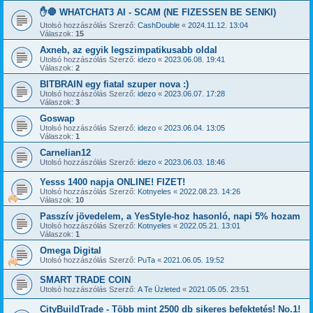
✋🛑 WHATCHAT3 AI - SCAM (NE FIZESSEN BE SENKI)
Utolsó hozzászólás Szerző:
CashDouble
«
2024.11.12. 13:04
Válaszok:
15
Axneb, az egyik legszimpatikusabb oldal
Utolsó hozzászólás Szerző:
idezo
«
2023.06.08. 19:41
Válaszok:
2
BITBRAIN egy fiatal szuper nova :)
Utolsó hozzászólás Szerző:
idezo
«
2023.06.07. 17:28
Válaszok:
3
Goswap
Utolsó hozzászólás Szerző:
idezo
«
2023.06.04. 13:05
Válaszok:
1
Carnelian12
Utolsó hozzászólás Szerző:
idezo
«
2023.06.03. 18:46
Yesss 1400 napja ONLINE! FIZET!
Utolsó hozzászólás Szerző:
Kotnyeles
«
2022.08.23. 14:26
Válaszok:
10
Passzív jövedelem, a YesStyle-hoz hasonló, napi 5% hozam
Utolsó hozzászólás Szerző:
Kotnyeles
«
2022.05.21. 13:01
Válaszok:
1
Omega Digital
Utolsó hozzászólás Szerző:
PuTa
«
2021.06.05. 19:52
SMART TRADE COIN
Utolsó hozzászólás Szerző:
A Te Üzleted
«
2021.05.05. 23:51
CityBuildTrade - Több mint 2500 db sikeres befektetés! No.1!