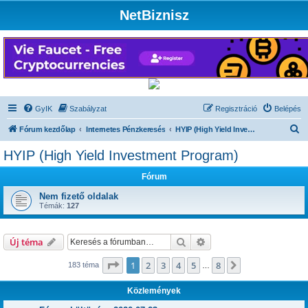
NetBiznisz
GyIK
Szabályzat
Regisztráció
Belépés
K
Fórum kezdőlap
Internetes Pénzkeresés
HYIP (High Yield Investment Program)
e
HYIP (High Yield Investment Program)
r
Fórum
e
s
Nem fizető oldalak
Témák:
127
é
s
Keresés
Részletes keresés
Új téma
Oldal:
1
/
8
1
2
3
4
5
8
Következő
183 téma
…
Közlemények