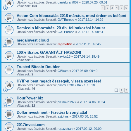
Utolsó hozzászólás Szerző:
danielgrant007
«
2020.07.25. 09:01
Válaszok:
154
1
2
3
4
5
6
Action Coin kibocsátás 2018 március, most érdemes belépni
Utolsó hozzászólás Szerző:
GATEurope
«
2017.12.14. 14:29
Demicoin kibocsátás. 20 db. felíratkozási bónusz.
Utolsó hozzászólás Szerző:
GATEurope
«
2017.12.14. 08:51
megainvest.cloud
Utolsó hozzászólás Szerző:
raptor666
«
2017.11.11. 16:45
100% Biztos GARANTÁLT HASZON!
Utolsó hozzászólás Szerző:
kavics13
«
2017.09.14. 19:49
Válaszok:
3
Trusted Bitcoin Doubler
Utolsó hozzászólás Szerző:
GBkata
«
2017.06.09. 09:40
Válaszok:
2
HYIP-n bent ragadt összegek, vissza szerzése!
Utolsó hozzászólás Szerző:
pimmi
«
2017.04.27. 13:18
Válaszok:
46
1
2
HourPower.biz
Utolsó hozzászólás Szerző:
picinova1977
«
2017.04.06. 11:34
Válaszok:
12
Dollarinvestment - Fizetési bizonylattal
Utolsó hozzászólás Szerző:
zzjohns
«
2017.03.30. 15:52
2017invest.com
Utolsó hozzászólás Szerző:
rupazoltan
«
2017.02.12. 20:00